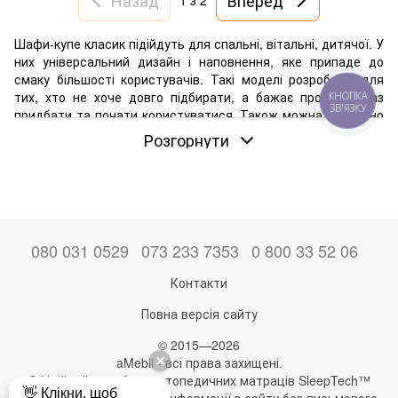
1
з 2
Шафи-купе класик підійдуть для спальні, вітальні, дитячої. У
них універсальний дизайн і наповнення, яке припаде до
смаку більшості користувачів. Такі моделі розроблені для
тих, хто не хоче довго підбирати, а бажає просто зараз
КНОПКА
ЗВ'ЯЗКУ
придбати та почати користуватися. Також можна впевнено
сказати, що класичні шафи-купе мають універсальний
Розгорнути
дизайн, який органічно впишеться в будь-яку стилістику.
Переваги класичних шаф-купе
Шафа класик – ідеальне рішення. У цих меблів є такі
переваги:
зручні стандартні розміри. Габарити дозволяють
080 031 0529
073 233 7353
0 800 33 52 06
встановлювати їх у будь-якій квартирі, будинку. Це
відмінний варіант, коли не хочеться нічого вигадувати з
Контакти
дизайном – просто вибрали відповідний, і готово;
Повна версія сайту
вивірені конструкції. Вибирайте шафу за призначенням
для тієї чи іншої кімнати, і в ній вже буде та
© 2015—2026
комплектація, яку можна назвати оптимальною. Полиці
aMebli - всі права захищені.
та ящики потрібного розміру, у разі потреби – штанги,
Офіційний виробник ортопедичних матраців SleepTech™
мікроліфти, сітчасті кошики;
Будь-яке використання інформації з сайту без письмового