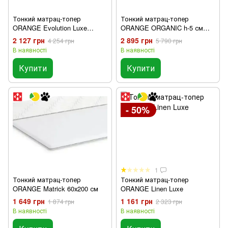
Тонкий матрац-топер
Тонкий матрац-топер
ORANGE Evolution Luxe
ORANGE ORGANIC h-5 см
Cocos
180х190
2 127 грн
2 895 грн
4 254 грн
5 790 грн
В наявності
В наявності
Купити
Купити
- 50%
1
Тонкий матрац-топер
Тонкий матрац-топер
ORANGE Matrick 60х200 см
ORANGE Linen Luxe
1 649 грн
1 161 грн
1 874 грн
2 323 грн
В наявності
В наявності