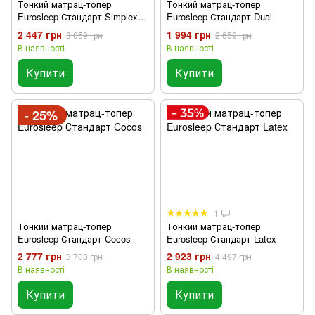
Тонкий матрац-топер
Тонкий матрац-топер
Eurosleep Стандарт Simplex
Eurosleep Стандарт Dual
Strong
2 447 грн
1 994 грн
3 059 грн
2 659 грн
В наявності
В наявності
Купити
Купити
- 25%
1
Тонкий матрац-топер
Тонкий матрац-топер
Eurosleep Стандарт Cocos
Eurosleep Стандарт Latex
2 777 грн
2 923 грн
3 703 грн
4 497 грн
В наявності
В наявності
Купити
Купити