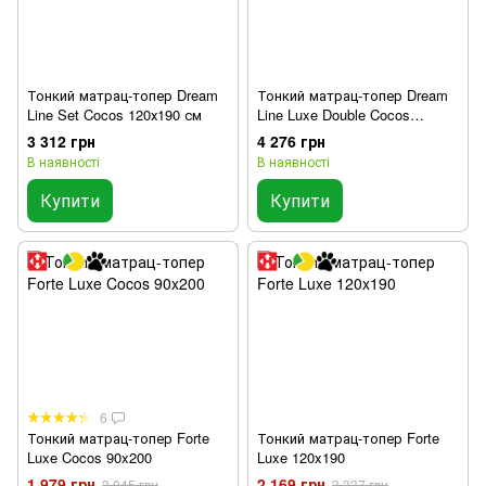
Тонкий матрац-топер Dream
Тонкий матрац-топер Dream
Line Set Cocos 120х190 см
Line Luxe Double Cocos
120х190 см
3 312 грн
4 276 грн
В наявності
В наявності
Купити
Купити
6
Тонкий матрац-топер Forte
Тонкий матрац-топер Forte
Luxe Cocos 90x200
Luxe 120x190
1 979 грн
2 169 грн
3 045 грн
3 337 грн