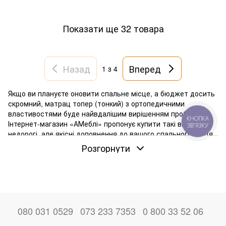
Показати ще 32 товара
Назад
Вперед
1
з 4
Якщо ви плануєте оновити спальне місце, а бюджет досить
скромний, матрац топер (тонкий) з ортопедичними
властивостями буде найвдалішим вирішенням проблеми.
КНОПКА
Інтернет-магазин «АМеблі» пропонує купити такі вироби –
ЗВ'ЯЗКУ
недорогі, але якісні доповнення до вашого спального місця,
яким може виступати диван, ліжко, навіть розкладачка.
Розгорнути
080 031 0529
073 233 7353
0 800 33 52 06