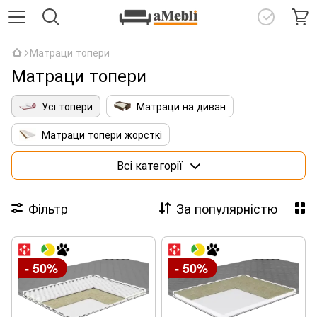
Матраци топери
Матраци топери
Усі топери
Матраци на диван
Матраци топери жорсткі
Матраци топери з кокосовою койрою
Всі категорії
Тонкі латексні топери
Фільтр
За популярністю
Матраци топери 140х190
Матраци топери 160х190
- 50%
- 50%
Матраци топери 160х200
Матраци топери 180х200