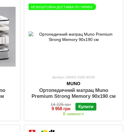
БЕЗКОШТОВНА ДОСТАВКА ПО УКРАЇНІ
Артикул: 260421-0105-90190
MUNO
no
Ортопедичний матрац Muno
см
Premium Strong Memory 90х190 см
14 225 грн
Купити
9 958 грн
В наявності