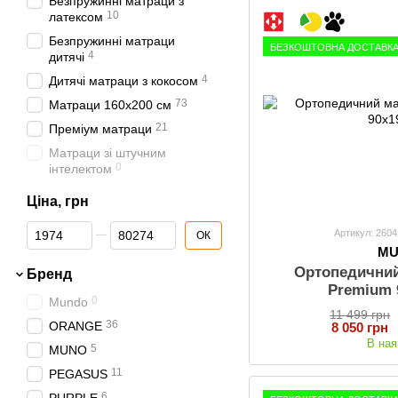
Безпружинні матраци з
10
латексом
Безпружинні матраци
БЕЗКОШТОВНА ДОСТАВКА 
4
дитячі
4
Дитячі матраци з кокосом
73
Матраци 160х200 см
21
Преміум матраци
Матраци зі штучним
0
інтелектом
Ціна, грн
Від Ціна, грн
До Ціна, грн
Артикул: 260
ОК
M
Ортопедични
Бренд
Premium 
0
Mundo
11 499 грн
36
ORANGE
8 050 грн
В ная
5
MUNO
11
PEGASUS
6