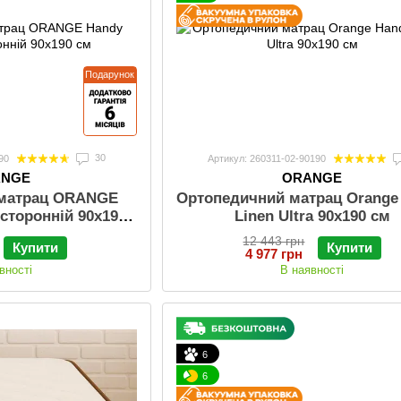
Подарунок
30
90
Артикул: 260311-02-90190
ANGE
ORANGE
 матрац ORANGE
Ортопедичний матрац Orange
сторонній 90x190
Linen Ultra 90х190 см
см
12 443 грн
Купити
Купити
4 977 грн
вності
В наявності
6
6