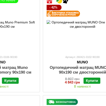
ПО УКРАЇНІ
- 42%
421-0106-90190
Артикул: 260421-0102-90190
UNO
MUNO
й матрац Muno
Ортопедичний матрац MUN
emory 90х190 см
90х190 см двосторонні
8 807 грн
Купити
Купити
4 843 грн
вності
В наявності