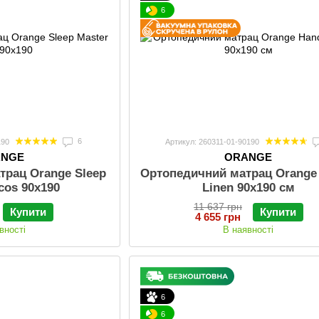
6
6
190
Артикул: 260311-01-90190
ANGE
ORANGE
трац Orange Sleep
Ортопедичний матрац Orange
cos 90x190
Linen 90х190 см
11 637 грн
Купити
Купити
4 655 грн
вності
В наявності
6
6