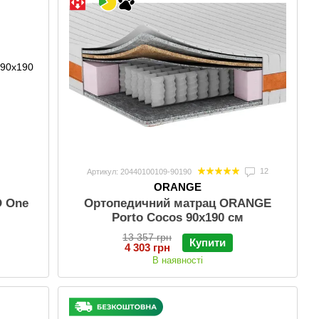
12
Артикул: 20440100109-90190
ORANGE
O One
Ортопедичний матрац ORANGE
й
Porto Cocos 90x190 см
13 357 грн
Купити
4 303 грн
В наявності