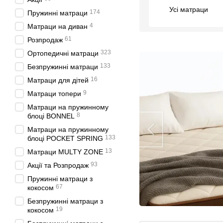
Усі матраци
174
Пружинні матраци
4
Матраци на диван
61
Розпродаж
323
Ортопедичні матраци
133
Безпружинні матраци
16
Матраци для дітей
9
Матраци топери
Матраци на пружинному
8
блоці BONNEL
Матраци на пружинному
133
блоці POCKET SPRING
13
Матраци MULTY ZONE
93
Акції та Розпродаж
Пружинні матраци з
67
кокосом
Безпружинні матраци з
19
кокосом