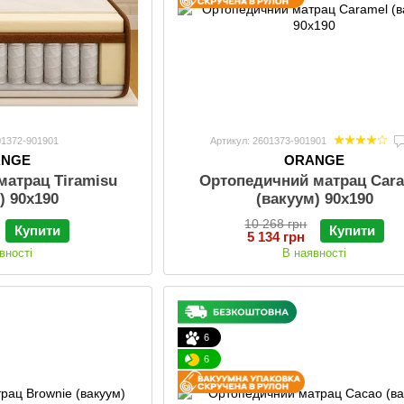
01372-901901
Артикул: 2601373-901901
ANGE
ORANGE
матрац Tiramisu
Ортопедичний матрац Car
) 90х190
(вакуум) 90х190
10 268 грн
Купити
Купити
5 134 грн
вності
В наявності
6
6