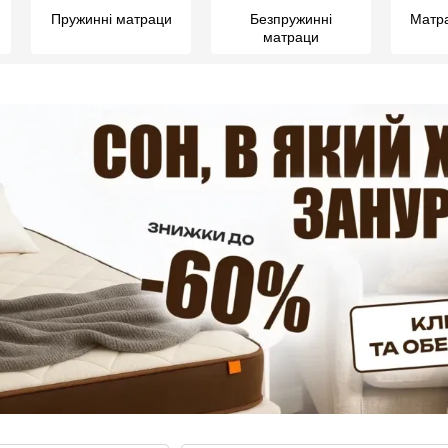
Пружинні матраци
Безпружинні
Матра
матраци