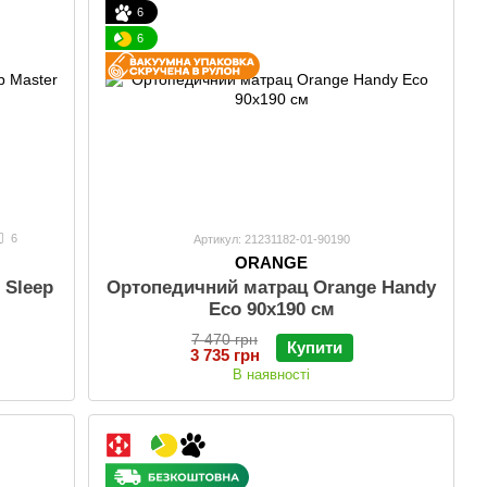
6
6
6
Артикул: 21231182-01-90190
ORANGE
 Sleep
Ортопедичний матрац Orange Handy
Eco 90х190 см
7 470 грн
Купити
3 735 грн
В наявності