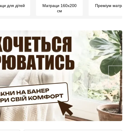
ци для дітей
Матраци 160х200
Преміум матраци
см