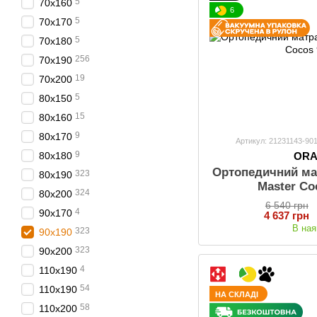
5
70х160
6
5
70х170
5
70х180
256
70x190
19
70х200
5
80х150
15
80х160
9
80х170
Артикул: 21231143-90
9
OR
80x180
Ортопедичний ма
323
80x190
Master Co
324
80x200
6 540 грн
4
90х170
4 637 грн
В ная
323
90x190
323
90x200
4
110x190
54
110x190
НА СКЛАДІ
58
110x200