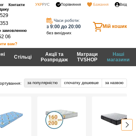
Порівняння
УКР
РУС
Бажання
Вхід
ог
Контакти
0529
Часи роботи:
7353
Мій кошик
з 9:00 до 20:00
без вихідних
52 06
ити вам?
ні
Акції та
Матраци
Наші
Стільці
Розпродаж
TVSHOP
магазини
за популярністю
спочатку дешевше
за назвою
ортування: