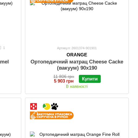
1
Артикул: 2601374-901901
ORANGE
amel
Ортопедичний матрац Cheese Cacke
(вакуум) 90х190
11 806 грн
Купити
5 903 грн
В наявності