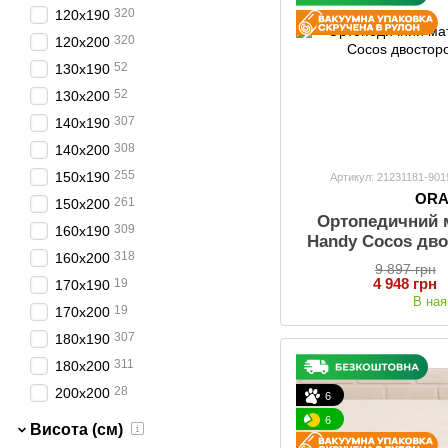
320
120x190
320
120x200
52
130x190
52
130x200
307
140x190
308
140x200
255
150x190
Артикул: 21231181-901
OR
261
150x200
Ортопедичний
309
160x190
Handy Cocos дво
318
160x200
9 897 грн
4 948 грн
19
170х190
В ная
19
170х200
307
180x190
311
180x200
28
200х200
6
6
Висота (см)