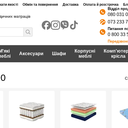
ати якості
Обмін та повернення
Доставка
Оплата й розстрочка
Бл
080 031 
дичних матраців
073 233 
0 800 33 
Передзвон
М'які
Корпусні
Комп'ютер
Аксесуари
Шафи
меблі
меблі
крісла
90
С