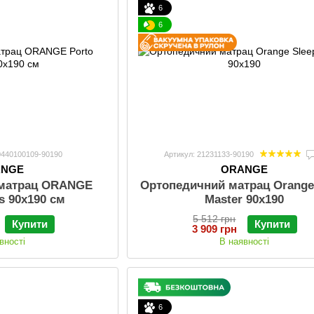
6
6
0440100109-90190
Артикул: 21231133-90190
ANGE
ORANGE
 матрац ORANGE
Ортопедичний матрац Orange
s 90x190 см
Master 90x190
5 512 грн
Купити
Купити
3 909 грн
вності
В наявності
6