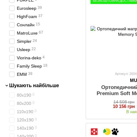
PURPLE
БЕЗКОШТОВНА ДОСТАВКА 
39
Eurosleep
37
HighFoam
15
Сонлайн
67
MatroLuxe
24
Simpler
22
Usleep
4
Viorina-deko
18
Family Sleep
39
Артикул: 260
EMM
M
Шукають найбільше
Ортопедични
Premium Soft M
0
80х190
14 508 грн
0
80х200
10 156 грн
0
110х190
В ная
0
120х190
0
140х190
0
140х200