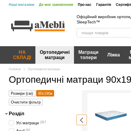
Перейти до основного контенту
Наші магазини
Де моє замовлення
Про нас
Гарантія
Сертифік
Вакансії
Акції та знижки
Відгуки про магазин
Офіційний виробник ортопе
SleepTech™
НА
Ортопедичні
Матраци
Ліжка
СКЛАДІ
матраци
топери
Головна
Ортопедичні матраци
Ортопедичні матраци 90х1
Розміри (см):
90x190
Очистити фільтр
Розділ
267
Усі матраци
60
Акції