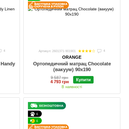
4
4
Артикул: 2601371-901901
ORANGE
 Handy
Ортопедичний матрац Chocolate
(вакуум) 90х190
9 587 грн
Купити
4 793 грн
В наявності
6
6