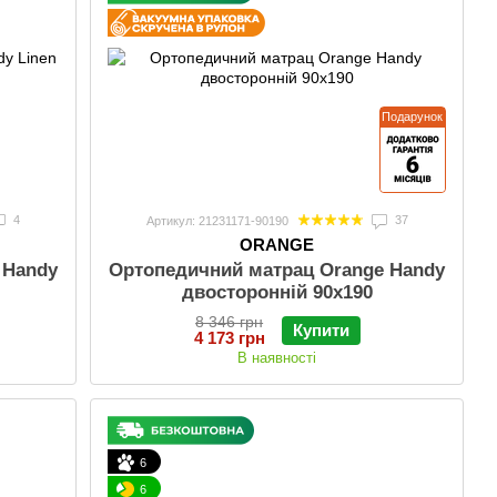
Подарунок
4
37
Артикул: 21231171-90190
ORANGE
 Handy
Ортопедичний матрац Orange Handy
двосторонній 90x190
8 346 грн
Купити
4 173 грн
В наявності
6
6