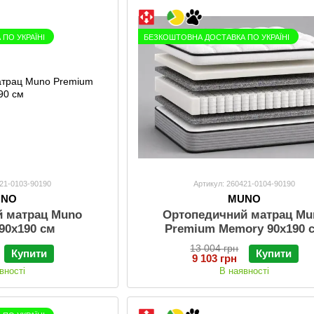
ПО УКРАЇНІ
БЕЗКОШТОВНА ДОСТАВКА ПО УКРАЇНІ
421-0103-90190
Артикул: 260421-0104-90190
UNO
MUNO
й матрац Muno
Ортопедичний матрац Mu
90х190 см
Premium Memory 90х190 
13 004 грн
Купити
Купити
9 103 грн
вності
В наявності