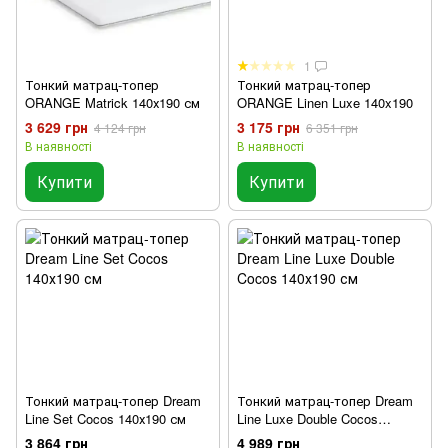
1
Тонкий матрац-топер
Тонкий матрац-топер
ORANGE Matrick 140х190 см
ORANGE Linen Luxe 140x190
3 629 грн
3 175 грн
4 124 грн
6 351 грн
В наявності
В наявності
Купити
Купити
Тонкий матрац-топер Dream
Тонкий матрац-топер Dream
Line Set Cocos 140х190 см
Line Luxe Double Cocos
140х190 см
3 864 грн
4 989 грн