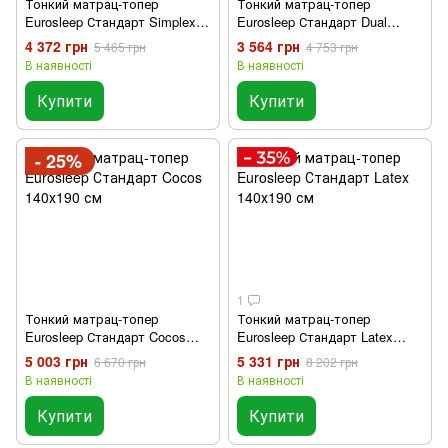
Тонкий матрац-топер
Тонкий матрац-топер
Eurosleep Стандарт Simplex
Eurosleep Стандарт Dual
Strong Жакард 140х190 см
Жакард 140х190 см
4 372 грн
3 564 грн
5 465 грн
4 753 грн
В наявності
В наявності
Купити
Купити
- 25%
1
Тонкий матрац-топер
Тонкий матрац-топер
Eurosleep Стандарт Cocos
Eurosleep Стандарт Latex
140х190 см
140х190 см
5 003 грн
5 331 грн
6 670 грн
8 202 грн
В наявності
В наявності
Купити
Купити