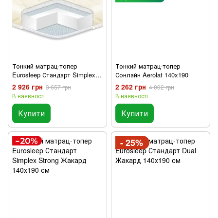
Тонкий матрац-топер
Тонкий матрац-топер
Eurosleep Стандарт Simplex
Сонлайн Aerolat 140x190
140х190 см
2 926 грн
2 262 грн
3 657 грн
4 002 грн
В наявності
В наявності
Купити
Купити
- 25%