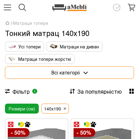
Матраци топери
Тонкий матрац 140х190
Усі топери
Матраци на диван
Матраци топери жорсткі
Матраци топери з кокосовою койрою
Всі категорії
Тонкі латексні топери
Фільтр
За популярністю
1
Матраци топери 140х190
Розміри (см)
Матраци топери 160х190
140x190
Матраци топери 160х200
- 50%
- 50%
Матраци топери 180х200