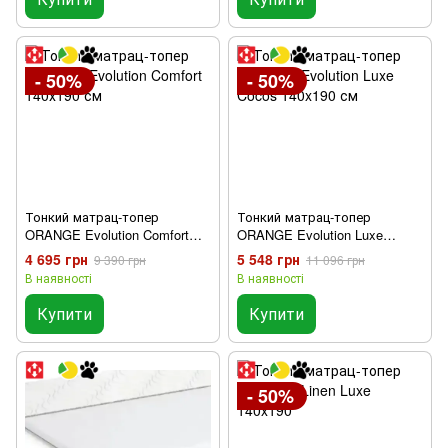
- 50%
- 50%
Тонкий матрац-топер
Тонкий матрац-топер
ORANGE Evolution Comfort
ORANGE Evolution Luxe
140х190 см
Cocos 140x190 см
4 695 грн
5 548 грн
9 390 грн
11 096 грн
В наявності
В наявності
Купити
Купити
- 50%