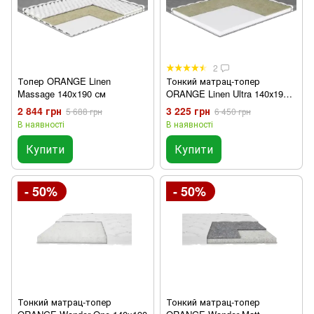
2
Топер ORANGE Linen
Тонкий матрац-топер
Massage 140x190 см
ORANGE Linen Ultra 140х190
см
2 844 грн
3 225 грн
5 688 грн
6 450 грн
В наявності
В наявності
Купити
Купити
- 50%
- 50%
Тонкий матрац-топер
Тонкий матрац-топер