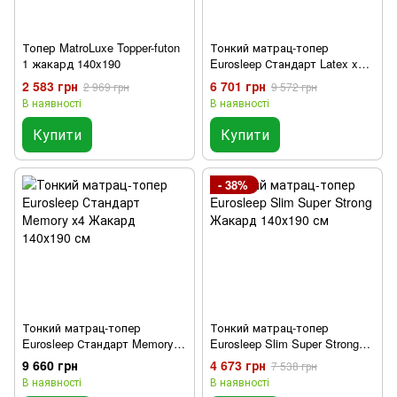
Топер MatroLuxe Topper-futon
Тонкий матрац-топер
1 жакард 140x190
Eurosleep Стандарт Latex x3
140х190 см
2 583 грн
6 701 грн
2 969 грн
9 572 грн
В наявності
В наявності
Купити
Купити
- 38%
Тонкий матрац-топер
Тонкий матрац-топер
Eurosleep Стандарт Memory
Eurosleep Slim Super Strong
х4 Жакард 140х190 см
Жакард 140х190 см
9 660 грн
4 673 грн
7 538 грн
В наявності
В наявності