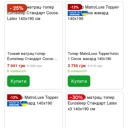
- 25%
-13%
Тонкий матрац-топер
Топер MatroLuxe Topper-futon
Eurosleep Стандарт Cocos-
1 Cocos жакард 140x190
Latex 140х190 см
7 041 грн
3 755 грн
9 388 грн
4 316 грн
В наявності
В наявності
Купити
Купити
-13%