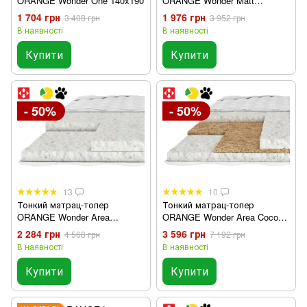
ORANGE Wonder One 140x190
ORANGE Wonder Matt
140x190
1 704 грн
1 976 грн
3 408 грн
3 952 грн
В наявності
В наявності
Купити
Купити
- 50%
- 50%
13
10
Тонкий матрац-топер
Тонкий матрац-топер
ORANGE Wonder Area
ORANGE Wonder Area Cocos
140x190 см
140x190 см
2 284 грн
3 596 грн
4 568 грн
7 192 грн
В наявності
В наявності
Купити
Купити