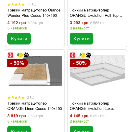
11
Тонкий матрац-топер Orange
Тонкий матрац-топер
Wonder Plus Cocos 140x190
ORANGE Evolution Roll Top
140х190 см
4 192 грн
3 293 грн
8 384 грн
6 585 грн
В наявності
В наявності
Купити
Купити
- 50%
- 50%
3
Тонкий матрац-топер
Тонкий матрац-топер
ORANGE Linen Cocos 140x190
ORANGE Evolution Luxe
140х190 см
3 819 грн
4 145 грн
7 638 грн
8 291 грн
В наявності
В наявності
Купити
Купити