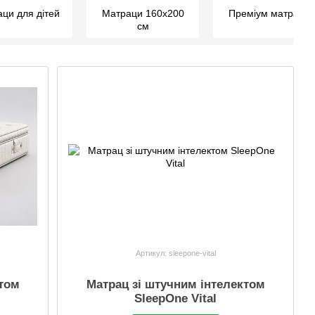
ци для дітей
Матраци 160х200
Преміум матраци
см
Артикул: sleepone-vital
ктом
Матрац зі штучним інтелектом
SleepOne Vital