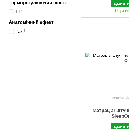
Терморегулюючий ефект
Дізнат
Під за
4
Ні
Анатомічний ефект
4
Так
Артикул: s
Матрац зі шту
SleepO
Дізнат