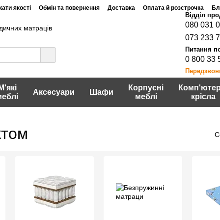
ати якості
Обмін та повернення
Доставка
Оплата й розстрочка
Бл
080 031 
дичних матраців
073 233 
0 800 33 
Передзвон
М'які
Корпусні
Комп'ютер
Аксесуари
Шафи
меблі
меблі
крісла
ктом
С