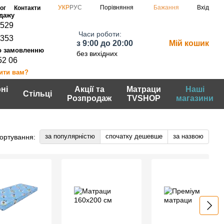
Порівняння
УКР
РУС
Бажання
Вхід
ог
Контакти
0529
Часи роботи:
7353
з 9:00 до 20:00
Мій кошик
без вихідних
52 06
ити вам?
ні
Акції та
Матраци
Наші
Стільці
Розпродаж
TVSHOP
магазини
за популярністю
спочатку дешевше
за назвою
ортування: