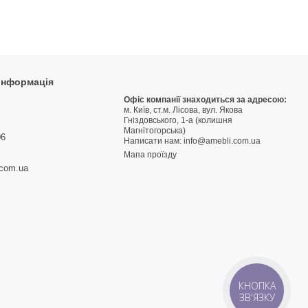
 інформація
9
Офіс компанії знаходиться за адресою:
м. Київ, ст.м. Лісова, вул. Якова
3
Гніздовського, 1-а (колишня
Магнітогорська)
06
Написати нам:
info@amebli.com.ua
Мапа проїзду
.com.ua
КНОПКА
ЗВ'ЯЗКУ