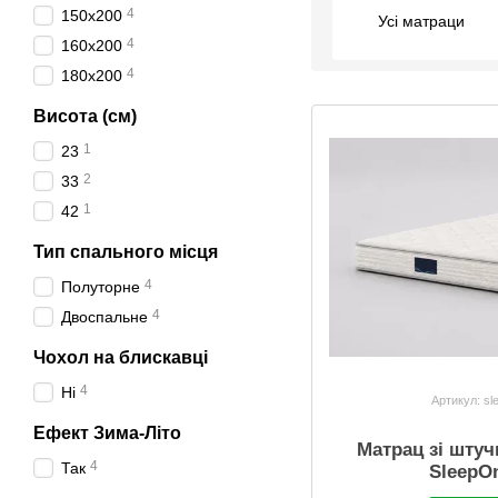
4
150x200
Усі матраци
4
160x200
4
180x200
Висота (см)
1
23
2
33
1
42
Тип спального місця
4
Полуторне
4
Двоспальне
Чохол на блискавці
4
Ні
Артикул: sl
Ефект Зима-Літо
Матрац зі шту
4
Так
SleepO