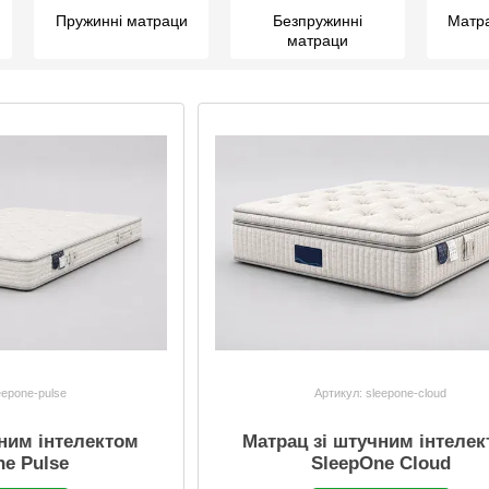
Пружинні матраци
Безпружинні
Матра
матраци
eepone-pulse
Артикул: sleepone-cloud
чним інтелектом
Матрац зі штучним інтеле
ne Pulse
SleepOne Cloud