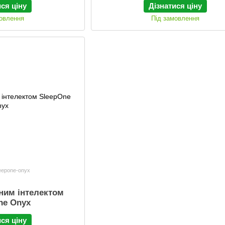
ися ціну
Дізнатися ціну
мовлення
Під замовлення
leepone-onyx
чним інтелектом
ne Onyx
ися ціну