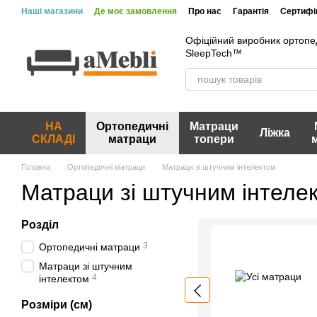
Перейти до основного контенту
Наші магазини
Де моє замовлення
Про нас
Гарантія
Сертифік
Вакансії
Акції та знижки
Відгуки про магазин
Офіційний виробник ортопе
SleepTech™
НА
Ортопедичні
Матраци
Ліжка
СКЛАДІ
матраци
топери
Головна
Ортопедичні матраци
Матраци зі штучним інтелектом
Матраци зі штучним інтеле
Розділ
3
Ортопедичні матраци
Матраци зі штучним
4
інтелектом
Розміри (см)