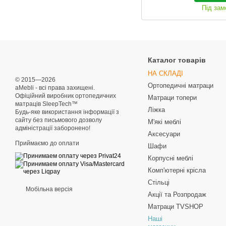
Під за
Каталог товарів
НА СКЛАДІ
© 2015—2026
Ортопедичні матраци
aMebli - всі права захищені.
Офіційний виробник ортопедичних
Матраци топери
матраців SleepTech™
Ліжка
Будь-яке використання інформації з
сайту без письмового дозволу
М'які меблі
адміністрації заборонено!
Аксесуари
Приймаємо до оплати
Шафи
Корпусні меблі
Комп'ютерні крісла
Стільці
Мобільна версія
Акції та Розпродаж
Матраци TVSHOP
Наші