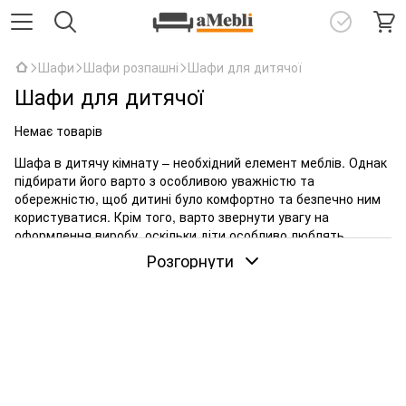
Шафи
Шафи розпашні
Шафи для дитячої
Шафи для дитячої
Немає товарів
Шафа в дитячу кімнату – необхідний елемент меблів. Однак
підбирати його варто з особливою уважністю та
обережністю, щоб дитині було комфортно та безпечно ним
користуватися. Крім того, варто звернути увагу на
оформлення виробу, оскільки діти особливо люблять
яскраві тони та красиві картинки, різних казкових чи
Розгорнути
мультяшних персонажів. Такий дизайн допомагає
облаштувати приємну атмосферу в кімнаті. Однак є і більш
класичні варіанти для старших дітей, наприклад, у
графітовому або білому кольорі. Такі дитячі шафи дуже
стильно та елегантно виглядають та підходять практично
до будь-якого оформлення дизайну інтер'єру. Крім естетики,
важливі функціональність та практичність шафи, тому
також при виборі варто звернути увагу на місткість меблів,