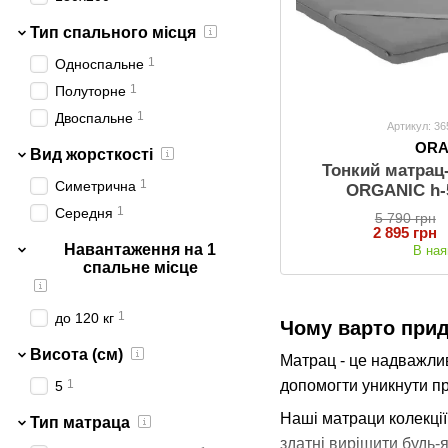
Тип спального місця
1
Односпальне
1
Полуторне
1
Двоспальне
Артикул: 3
OR
Вид жорсткості
Тонкий матра
1
Симетрична
ORGANIC h-
1
Середня
5 790 грн
2 895 грн
Навантаження на 1
В ная
спальне місце
1
до 120 кг
Чому варто при
Висота (см)
Матрац - це надважлив
допомогти уникнути пр
1
5
Наші матраци колекції
Тип матраца
здатні вирішити будь-