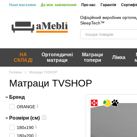
Перейти до основного контенту
Наші магазини
Де моє замовлення
Про нас
Гарантія
Сертифік
Офіційний виробник ортопе
SleepTech™
НА
Ортопедичні
Матраци
Ліжка
СКЛАДІ
матраци
топери
Головна
Матраци TVSHOP
Матраци TVSHOP
Бренд
1
ORANGE
Розміри (см)
1
180x190
1
180x200