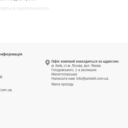
едеться переплачувати.
наші матраци підійдуть для будь-яких потреб.
жки.
 інформація
еревірку та мають сертифікати якості. Тому купуючи у
 багато років.
9
Офіс компанії знаходиться за адресою:
м. Київ, ст.м. Лісова, вул. Якова
3
Гніздовського, 1-а (колишня
18 місяців.
Магнітогорська)
06
Написати нам:
info@amebli.com.ua
Мапа проїзду
.com.ua