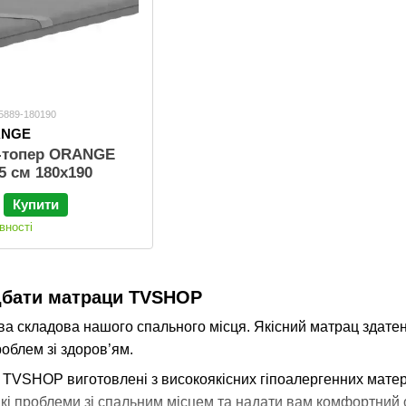
65889-180190
ANGE
ц-топер ORANGE
5 см 180х190
Купити
вності
дбати матраци TVSHOP
а складова нашого спального місця. Якісний матрац здатен
облем зі здоров’ям.
 TVSHOP виготовлені з високоякісних гіпоалергенних матері
які проблеми зі спальним місцем та надати вам комфортний с