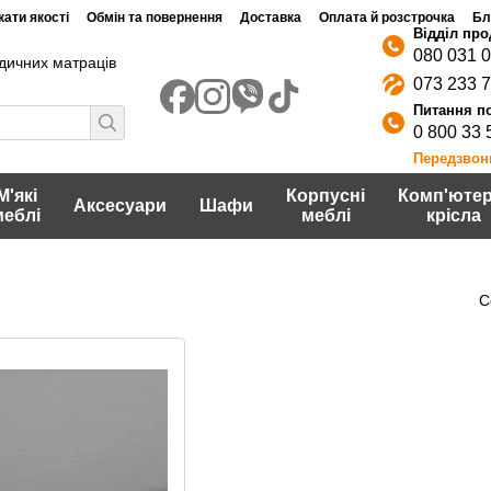
ати якості
Обмін та повернення
Доставка
Оплата й розстрочка
Бл
080 031 
дичних матраців
073 233 
0 800 33 
Передзвон
М'які
Корпусні
Комп'ютер
Аксесуари
Шафи
меблі
меблі
крісла
С