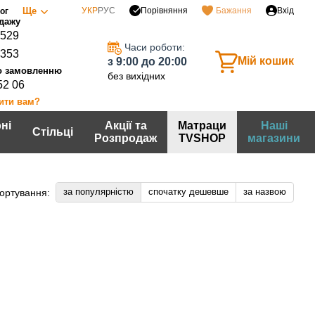
Порівняння
Ще
УКР
РУС
Бажання
Вхід
ог
0529
Часи роботи:
7353
Мій кошик
з 9:00 до 20:00
без вихідних
52 06
ити вам?
ні
Акції та
Матраци
Наші
Стільці
Розпродаж
TVSHOP
магазини
за популярністю
спочатку дешевше
за назвою
ортування: