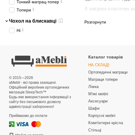
1
Тонкий матрац-топер
А завдяки власному в
1
Топери
Чохол на блискавці
Розгорнути
Переваги матра
1
Ні
Універсальність: 
Доступна ціна: Ми 
Каталог товарів
Якість: Наші матра
нас ви можете бути
НА СКЛАДІ
Ортопедичні матраци
Гарантія: Ми впевне
© 2015—2026
Матраци топери
aMebli - всі права захищені.
Ліжка
Офіційний виробник ортопедичних
матраців SleepTech™
М'які меблі
Будь-яке використання інформації з
Аксесуари
сайту без письмового дозволу
адміністрації заборонено!
Шафи
Корпусні меблі
Приймаємо до оплати
Комп'ютерні крісла
Стільці