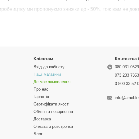
иробництву ми пропонуємо знижки до - 50%, тож вам не дов
ців TVSHOP
Завдяки правильно підібраним гіпоаларгенним наповнювачам 
є виробниками, тому пропонуємо доступні ціни та великі зни
Клієнтам
Контактна
ци виготовлені з високоякісних наповнювачів які пройшли п
 впевнені що отримаєте якісний матрац який буде слугувати
Вхід до кабінету
080 031 052
Наші магазини
073 233 735
ні в якості наших виробів, тому на всі матраци діє гарантія 
Де моє замовлення
0 800 33 52 
Про нас
Гарантія
info@amebli
Сертифікати якості
Обмін та повернення
Доставка
Оплата й розстрочка
Блог