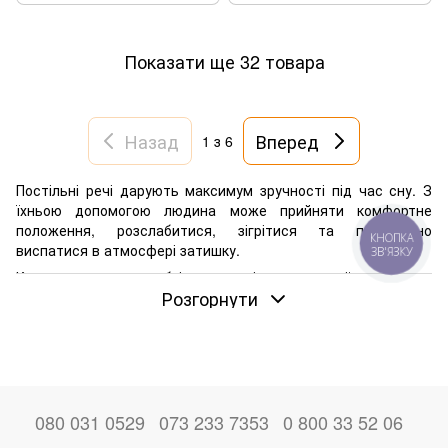
Показати ще 32 товара
Назад
Вперед
1
з 6
Постільні речі дарують максимум зручності під час сну. З
їхньою допомогою людина може прийняти комфортне
положення, розслабитися, зігрітися та повноцінно
КНОПКА
виспатися в атмосфері затишку.
ЗВ'ЯЗКУ
Купити текстиль необхідно для ліжка дорослої людини та
Розгорнути
дитини. Це вироби, які захищають спальне місце від
пошкоджень і бруду, а також піклуються про комфорт
нашого тіла. Дизайнери стверджують, що в спальні вони
так само важливі, як і меблі або оздоблення.
080 031 0529
073 233 7353
0 800 33 52 06