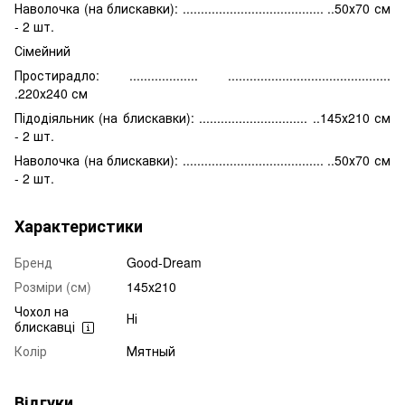
Наволочка (на блискавки): ....................................... ..50х70 см
- 2 шт.
Сімейний
Простирадло: ................... .............................................
.220х240 см
Підодіяльник (на блискавки): .............................. ..145х210 см
- 2 шт.
Наволочка (на блискавки): ....................................... ..50х70 см
- 2 шт.
Характеристики
Бренд
Good-Dream
Розміри (см)
145х210
Чохол на
Ні
блискавці
Колір
Мятный
Відгуки