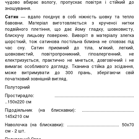
чудово вбирає вологу, пропускає повітря і стійкий до
зношування.
Сатин
— вдало поєднує в собі ніжність шовку та тепло
бавовни. Матеріал виготовляється з крученої нитки
подвійного плетіння, що дає йому гладку, шовковисту,
блискучу лицьову поверхню. Виворіт в матеріалу злегка
шорсткий, тож сатинова постільна білизна не сповзає під
час сну. Сатин приємний до тіла, м'який, легкий,
шовковистий, повітропроникний, гіпоалергенний, не
електризується, практично не мнеться, довговічний і не
вимагає особливого догляду. Тканина стійка до зсідання,
може витримувати до 300 прань, зберігаючи свій
початковий зовнішній вигляд.
Полуторний
Простирадло: ................................................................
..150х220 см
Підодіяльник (на блискавки): ..........................................
145х210 см
Наволочка (на блискавки): .......................................... 50х70
см - 2 шт.
Полуторний Євро