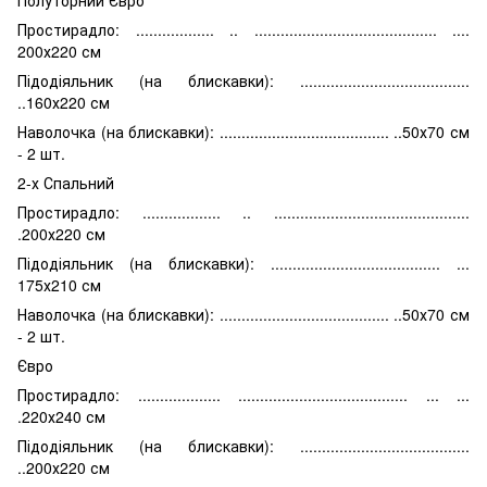
Простирадло: .................. .. .......................................... ....
200х220 см
Підодіяльник (на блискавки): .......................................
..160х220 см
Наволочка (на блискавки): ....................................... ..50х70 см
- 2 шт.
2-х Спальний
Простирадло: .................. .. .............................................
.200х220 см
Підодіяльник (на блискавки): ....................................... ...
175х210 см
Наволочка (на блискавки): ....................................... ..50х70 см
- 2 шт.
Євро
Простирадло: ................... ....................................... ... ...
.220х240 см
Підодіяльник (на блискавки): .......................................
..200х220 см