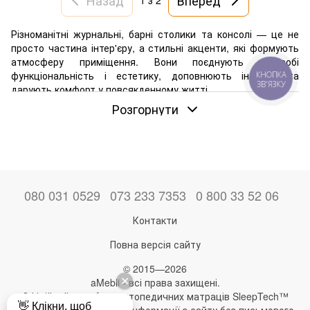
1
з 2
Різноманітні журнальні, барні столики та консолі — це не
просто частина інтер'єру, а стильні акценти, які формують
атмосферу приміщення. Вони поєднують у собі
функціональність і естетику, доповнюють інтер'єр та
КНОПКА
ЗВ'ЯЗКУ
дарують комфорт у повсякденному житті.
Розгорнути
Консольний або журнальний столик — це меблі, які мають
низку особливостей. Він відрізняється від звичних для нас
столів конструкцією, розмірами та призначенням.
Сьогодні багато виробників мають у своєму асортименті
представлені моделі, а наш інтернет-магазин готовий
надати вам широкий асортимент таких столів. Вибрати їх ви
080 031 0529
073 233 7353
0 800 33 52 06
можете, переглянувши наш онлайн-каталог.
Контакти
Повна версія сайту
© 2015—2026
aMebli - всі права захищені.
Офіційний виробник ортопедичних матраців SleepTech™
Будь-яке використання інформації з сайту без письмового