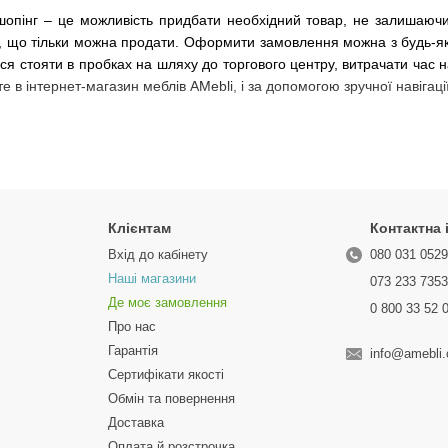
шопінг – це можливість придбати необхідний товар, не залишаючи
все, що тільки можна продати. Оформити замовлення можна з будь-яко
ься стояти в пробках на шляху до торгового центру, витрачати час н
е в інтернет-магазин меблів AMebli, і за допомогою зручної навігац
 купити меблі в інтернеті
ам вдасться:
Клієнтам
Контактна
ий ви зазвичай витрачаєте на відвідування магазинів, можна пров
Вхід до кабінету
080 031 052
, скільки часу ви зазвичай витрачаєте тільки на те, щоб дістатися д
Наші магазини
073 233 735
Де моє замовлення
0 800 33 52 
Про нас
айних торгових залах. Вони не включають в себе орендну плату за т
альні. Ви купуєте те, чого потребуєте, ще й заощаджуєте – склад
Гарантія
info@amebli
популярні моделі – вигода ще більше.
Сертифікати якості
Обмін та повернення
Доставка
айти недорогі меблі, які відповідають вимогам. Адже не один раз з в
Оплата й розстрочка