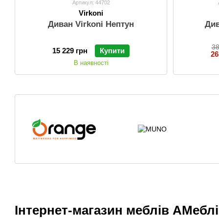
Артикул: 44702
Virkoni
Диван Virkoni Нептун
Див
38
15 229 грн
Купити
26
В наявності
Інтернет-магазин меблів АМеблі 