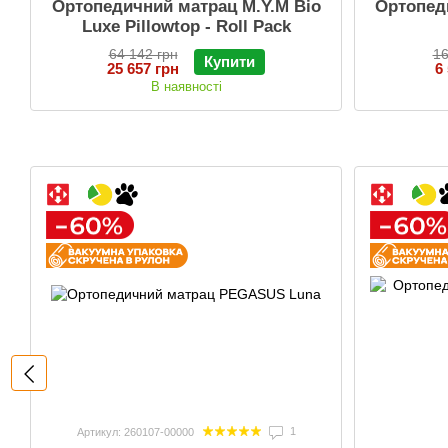
Ортопедичний матрац M.Y.M Bio
Ортопед
Luxe Pillowtop - Roll Pack
64 142 грн
16
Купити
25 657 грн
6
В наявності
1
Артикул: 260107-00000