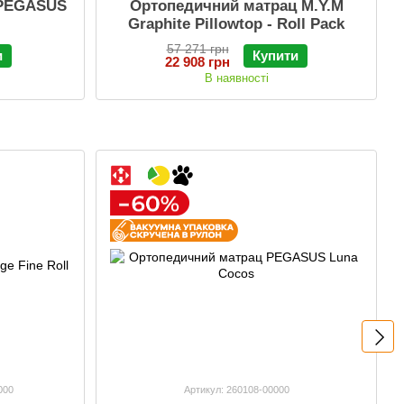
 PEGASUS
Ортопедичний матрац M.Y.M
Graphite Pillowtop - Roll Pack
57 271 грн
и
Купити
22 908 грн
В наявності
000
Артикул: 260108-00000