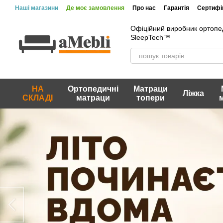
Перейти до основного контенту
Наші магазини
Де моє замовлення
Про нас
Гарантія
Сертифік
Вакансії
Акції та знижки
Відгуки про магазин
Офіційний виробник ортопе
SleepTech™
НА
Ортопедичні
Матраци
Ліжка
СКЛАДІ
матраци
топери