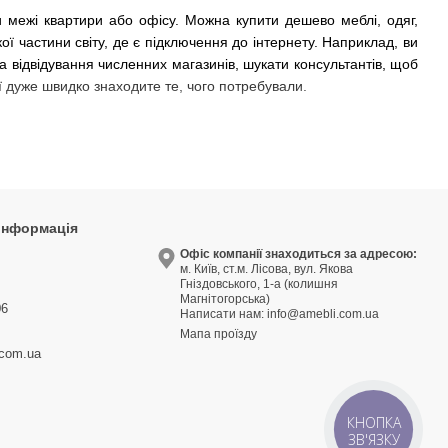
 межі квартири або офісу. Можна купити дешево меблі, одяг,
ї частини світу, де є підключення до інтернету. Наприклад, ви
Всі бренди
а відвідування численних магазинів, шукати консультантів, щоб
ії дуже швидко знаходите те, чого потребували.
 інформація
ести більш продуктивно. Зазвичай на оформлення замовлення в
9
Офіс компанії знаходиться за адресою:
о магазину.
м. Київ, ст.м. Лісова, вул. Якова
3
Гніздовського, 1-а (колишня
Магнітогорська)
06
Написати нам:
info@amebli.com.ua
оргове приміщення, тут немає величезних витрат на маркетинг і
Мапа проїзду
но встояти перед такою перевагою. До того ж інтернет-магазин
.com.ua
КНОПКА
ами траплялася подібна історія? В інтернет-магазині меблів всі
ЗВ'ЯЗКУ