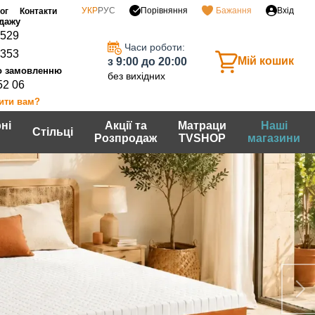
Порівняння
УКР
РУС
Бажання
Вхід
ог
Контакти
0529
Часи роботи:
7353
Мій кошик
з 9:00 до 20:00
без вихідних
52 06
ити вам?
ні
Акції та
Матраци
Наші
Стільці
Розпродаж
TVSHOP
магазини