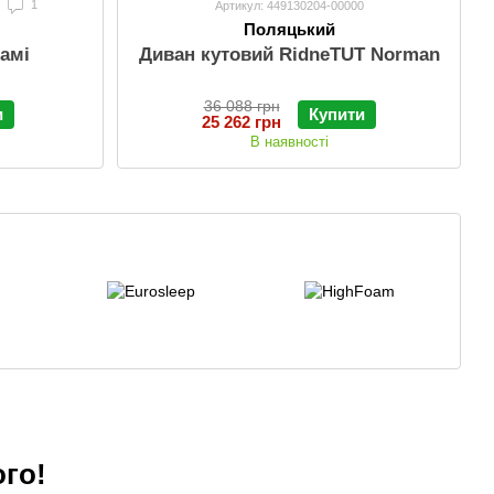
1
Артикул: 449130204-00000
Поляцький
йамі
Диван кутовий RidneTUT Norman
36 088 грн
и
Купити
25 262 грн
В наявності
ого!