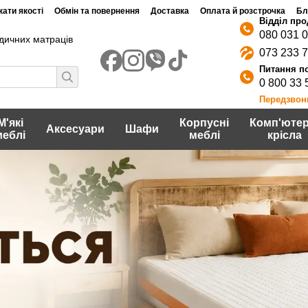
ати якості
Обмін та повернення
Доставка
Оплата й розстрочка
Бл
080 031 
дичних матраців
073 233 
0 800 33 
Передзвон
М'які
Корпусні
Комп'ютер
Аксесуари
Шафи
меблі
меблі
крісла