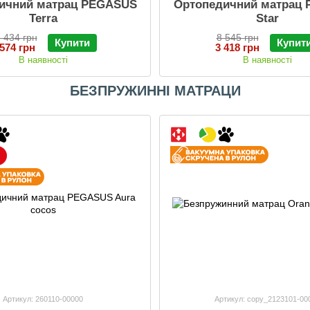
ичний матрац PEGASUS
Ортопедичний матрац
Terra
Star
 434 грн
8 545 грн
Купити
Купит
 574 грн
3 418 грн
В наявності
В наявності
БЕЗПРУЖИННІ МАТРАЦИ
Артикул: 260110-00000
Артикул: copy_2123101-00