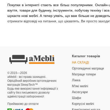
Покупки в інтернеті стають все більш популярними. Онлайн-
взуття, товари для будинку, інструменти, побутову техніку і 
шукаєте нові меблі. А тепер уявіть, що вам більше не доведет
отримати відповіді на питання, що цікавлять. Ви просто заходит
Переваги онлайн-шопінгу: чому вигідно
Якщо ви вирішите купити меблі в Україні в інтернет-магазині, в
Заощадити час.
Каталог товарів
Це найважливіша перевага покупок в інтернеті. Адже час, як
НА СКЛАДІ
інтернеті в середньому потрібно 15-20 хвилин. А тепер згадайте
Ортопедичні матраци
© 2015—2026
Заощадити гроші.
Матраци топери
aMebli - всі права захищені.
Ліжка
Ціни на меблі в інтернет-магазині набагато нижче, ніж в звич
Офіційний виробник ортопедичних
матраців SleepTech™
оплату праці великого штату продавців, тому і націнки мінім
М'які меблі
Будь-яке використання інформації з
меблів нерідко проводить вигідні акції і встановлює знижки на 
Аксесуари
сайту без письмового дозволу
адміністрації заборонено!
Шафи
Знайти ексклюзивний товар.
Корпусні меблі
Приймаємо до оплати
Часто буває так, що в виставковому залі просто не вдається зн
Комп'ютерні крісла