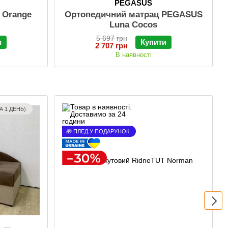
PEGASUS
 Orange
Ортопедичний матрац PEGASUS
Luna Cocos
5 697 грн
и
Купити
2 707 грн
В наявності
А 1 ДЕНЬ)
🎁 ПЛЕД У ПОДАРУНОК