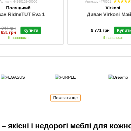
Артикул: 44990102-00000
Артикул: 4470301
Поляцький
Virkoni
ан RidneTUT Eva 1
Диван Virkoni Ма
 044 грн
Купити
9 771 грн
Купит
 631 грн
В наявності
В наявності
Показати ще
– якісні і недорогі меблі для кожн