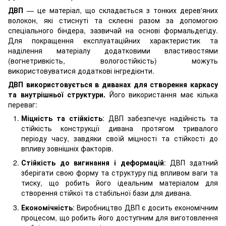
ДВП
— це матеріал, що складається з тонких дерев'яних
волокон, які стиснуті та склеєні разом за допомогою
спеціального біндера, зазвичай на основі формальдегіду.
Для покращення експлуатаційних характеристик та
наділення матеріалу додатковими властивостями
(вогнетривкість, вологостійкість) можуть
використовуватися додаткові інгредієнти.
ДВП використовується в диванах для створення каркасу
та внутрішньої структури.
Його використання має кілька
переваг:
Міцність та стійкість
: ДВП забезпечує надійність та
стійкість конструкції дивана протягом тривалого
періоду часу, завдяки своїй міцності та стійкості до
впливу зовнішніх факторів.
Стійкість до вигинання і деформацій
: ДВП здатний
зберігати свою форму та структуру під впливом ваги та
тиску, що робить його ідеальним матеріалом для
створення стійкої та стабільної бази для дивана.
Економічність
: Виробництво ДВП є досить економічним
процесом, що робить його доступним для виготовлення