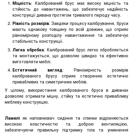
Міцність
: Калібрований брус має високу міцність та
стійкість до навантажень, що забезпечує надійність
конструкції дивана протягом тривалого періоду часу.
Рівність розмірів
: Завдяки процесу калібрування, бруси
мають однакову товщину по всій довжині, що сприяє
рівномірному розподілу навантаження та забезпечує
стабільність конструкції.
Легка обробка
: Калібрований брус легко обробляється
та монтажується, що дозволяє швидко та ефективно
виготовляти меблі.
Естетичний вигляд
: Рівномірність розмірів
каліброваного брусу сприяє створенню естетично
привабливих та симетричних меблів.
У цілому, використання каліброваного бруса в диванах
дозволяє отримати міцну, стійку та естетично привабливу
меблеву конструкцію.
Ламелі
як наповнювач сидіння та спинки відрізняються
високою еластичністю та доброю вентиляцією,
забезпечуючи правильну підтримку тіла та уникнення