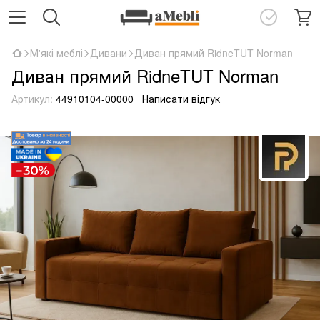
М'які меблі
Дивани
Диван прямий RidneTUT Norman
Диван прямий RidneTUT Norman
Артикул:
44910104-00000
Написати відгук