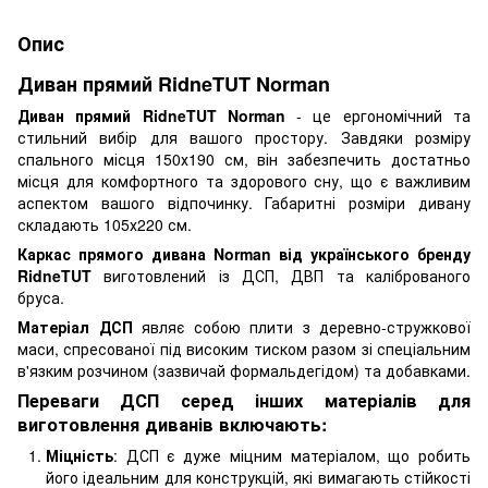
Опис
Диван прямий RidneTUT Norman
Диван прямий RidneTUT Norman
- це ергономічний та
стильний вибір для вашого простору. Завдяки розміру
спального місця 150х190 см, він забезпечить достатньо
місця для комфортного та здорового сну, що є важливим
аспектом вашого відпочинку. Габаритні розміри дивану
складають 105х220 см.
Каркас прямого дивана Norman від українського бренду
RidneTUT
виготовлений із ДСП, ДВП та каліброваного
бруса.
Матеріал ДСП
являє собою плити з
деревно-стружкової
маси, спресованої під високим тиском разом зі спеціальним
в'язким розчином (зазвичай формальдегідом) та добавками.
Переваги ДСП серед інших матеріалів для
виготовлення диванів включають:
Міцність
: ДСП є дуже міцним матеріалом, що робить
його ідеальним для конструкцій, які вимагають стійкості