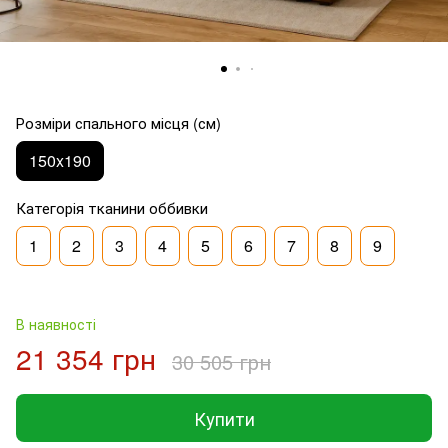
Розміри спального місця (см)
150x190
Категорія тканини оббивки
1
2
3
4
5
6
7
8
9
В наявності
21 354 грн
30 505 грн
Купити