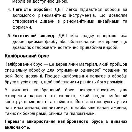
меблів за доступною ціною.
Легкість обробки
: ДВП легко піддається обробці за
допомогою різноманітних інструментів, що дозволяє
створювати дивани з різноманітними дизайнами та
формами.
Естетичний вигляд
: ДВП має гладку поверхню, яка
добре приймає фарбу або облицювальні матеріали, що
дозволяє створювати естетично привабливі вироби.
Калібрований брус
Калібрований брус — це дерев'яний матеріал, який пройшов
спеціальну обробку для отримання однакової товщини по
всій його довжині. Процес калібрування полягає в обробці
бруса з усіх сторін, щоб забезпечити рівність його розмірів.
У диванах, калібрований брус використовується для
створення каркаса та скелета, який надає меблевій
конструкції міцності та стійкості. Його застосовують у тих
частинах дивана, які витримують найбільше навантаження,
таких як бокові рами, спинка та підлокітники.
Переваги використання каліброваного бруса в диванах
включають: