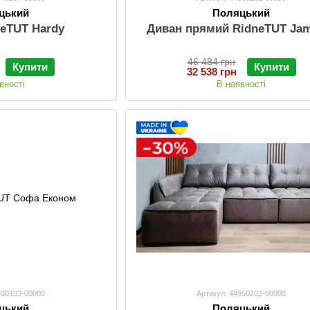
цький
Поляцький
neTUT Hardy
Диван прямий RidneTUT Ja
46 484 грн
Купити
Купити
32 538 грн
вності
В наявності
930103-00000
Артикул: 44950202-00000
цький
Поляцький