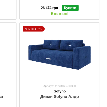
26 474 грн
Купити
В наявності
ЗНИЖКА -8%
Артикул: 412281604-00000
Sofyno
ст
Диван Sofyno Алдо