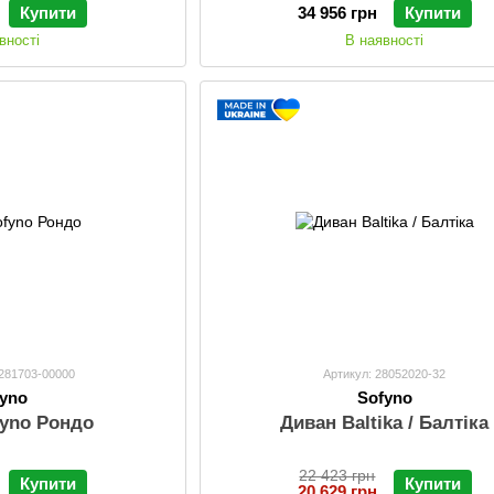
Купити
34 956 грн
Купити
вності
В наявності
2281703-00000
Артикул: 28052020-32
fyno
Sofyno
fyno Рондо
Диван Baltika / Балтіка
22 423 грн
Купити
Купити
20 629 грн