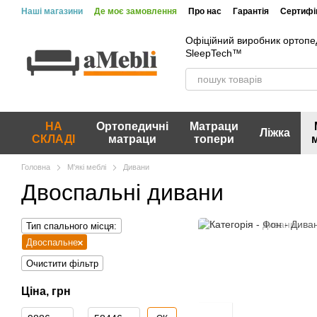
Перейти до основного контенту
Наші магазини
Де моє замовлення
Про нас
Гарантія
Сертифік
Офіційний виробник ортопе
SleepTech™
НА
Ортопедичні
Матраци
Ліжка
СКЛАДІ
матраци
топери
Головна
М'які меблі
Дивани
Двоспальні дивани
Тип спального місця:
Двоспальне
Очистити фільтр
Ціна, грн
Від Ціна, грн
До Ціна, грн