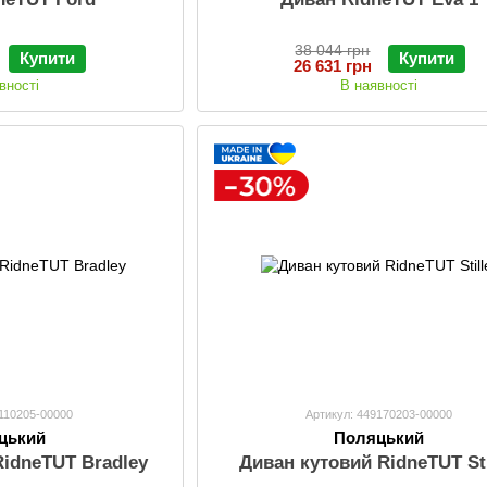
38 044 грн
Купити
Купити
26 631 грн
вності
В наявності
9110205-00000
Артикул: 449170203-00000
цький
Поляцький
RidneTUT Bradley
Диван кутовий RidneTUT Sti