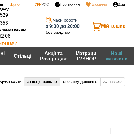
Порівняння
Ще
УКР
РУС
Бажання
Вхід
ог
0529
Часи роботи:
7353
Мій кошик
з 9:00 до 20:00
без вихідних
52 06
ити вам?
ні
Акції та
Матраци
Наші
Стільці
Розпродаж
TVSHOP
магазини
за популярністю
спочатку дешевше
за назвою
ортування: