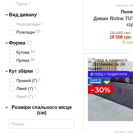
0
Тахта
Артикул: 4
Поля
Вид дивану
Диван Ridne TU
0
Нерозкладні
сі
53
Розкладні
26 440 грн
18 508 грн
В ная
Форма
14
Кутова
40
Пряма
Кут збірки
🎁 ПЛЕД У ПОДАРУНОК
5
Правий (Г)
5
Лівий (7)
0
Лівий (7)
Розміри спального місця
(см)
Артикул: 44