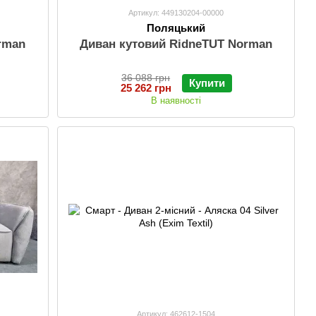
Артикул: 449130204-00000
Поляцький
rman
Диван кутовий RidneTUT Norman
36 088 грн
Купити
25 262 грн
В наявності
Артикул: 462612-1504