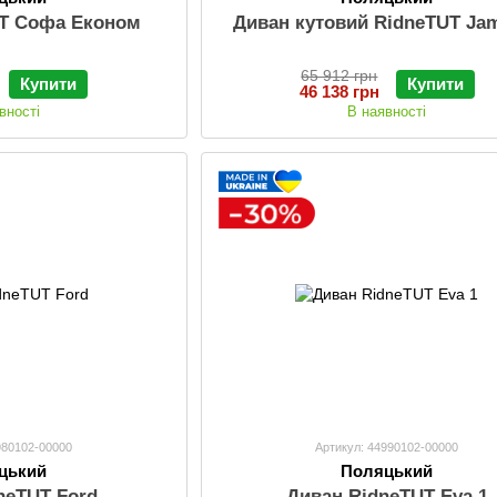
UT Софа Економ
Диван кутовий RidneTUT Ja
65 912 грн
Купити
Купити
46 138 грн
вності
В наявності
980102-00000
Артикул: 44990102-00000
цький
Поляцький
neTUT Ford
Диван RidneTUT Eva 1