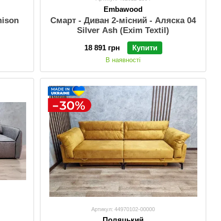
Embawood
mison
Смарт - Диван 2-місний - Аляска 04
Silver Ash (Exim Textil)
18 891 грн
Купити
В наявності
Артикул: 44970102-00000
Поляцький