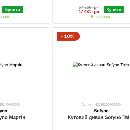
67 758 грн
Купити
Купити
47 431 грн
вності
В наявності
- 10%
2281404-00000
Артикул: 412281504-00000
fyno
Sofyno
yno Мартін
Кутовий диван Sofyno Тві