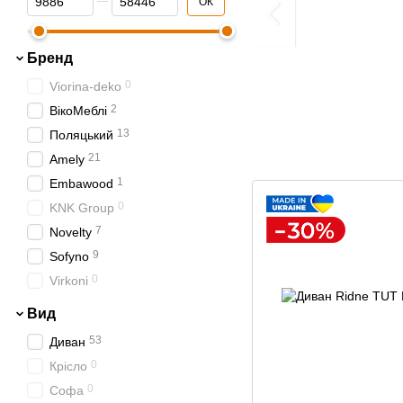
ОК
Бренд
0
Viorina-deko
2
ВікоМеблі
13
Поляцький
21
Amely
1
Embawood
0
KNK Group
7
Novelty
9
Sofyno
0
Virkoni
Вид
53
Диван
0
Крісло
0
Софа