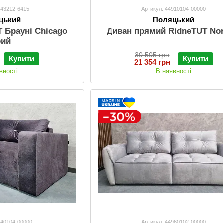
343212-6415
Артикул: 44910104-00000
цький
Поляцький
T Брауні Chicago
Диван прямий RidneTUT No
рий
30 505 грн
Купити
Купити
21 354 грн
вності
В наявності
940104-00000
Артикул: 44960102-00000