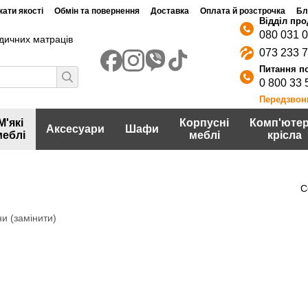
ати якості
Обмін та повернення
Доставка
Оплата й розстрочка
Бл
080 031 
дичних матраців
073 233 
0 800 33 
Передзвон
М'які
Корпусні
Комп'ютер
Аксесуари
Шафи
меблі
меблі
крісла
С