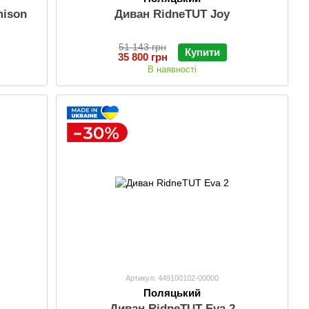
mison
Диван RidneTUT Joy
51 143 грн
Купити
35 800 грн
В наявності
Артикул: 449100102-00000
Поляцький
Диван RidneTUT Eva 2