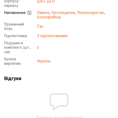
корпусу/
ДВП
,
ДСП
каркасу
Наповнення
Ламелі
,
Ортопедичне
,
Пінополіуретан
,
Холлофайбер
Пружинний
Так
блок
Підлокітники
З підлокітниками
Подушки в
комплекті (шт.,
3
см)
Країна
Україна
виробник
Відгуки
Додайте перший відгук