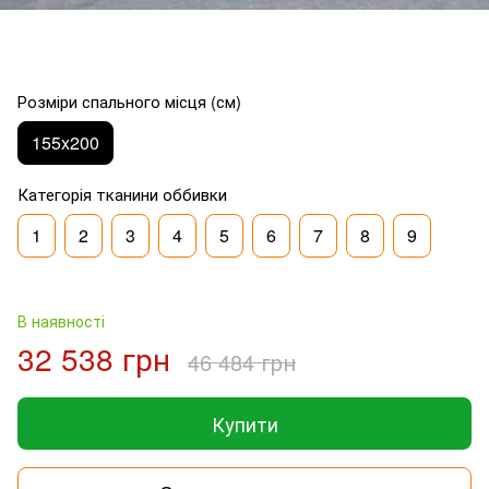
Розміри спального місця (см)
155x200
Категорія тканини оббивки
1
2
3
4
5
6
7
8
9
В наявності
32 538 грн
46 484 грн
Купити