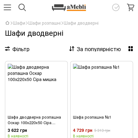
Шафи
Шафи розпашні
Шафи дводверні
Шафи дводверні
Фільтр
За популярністю
Шафа дводверна розпашна
Шафа розпашна №1
Оскар 100x220x50 Сіра
мишка
3 622 грн
4 729 грн
5 313 грн
В наявності
В наявності