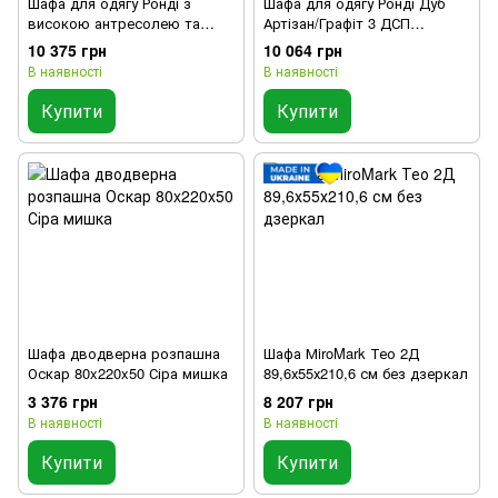
Шафа для одягу Ронді з
Шафа для одягу Ронді Дуб
високою антресолею та
Артізан/Графіт 3 ДСП
дзеркалом Дуб Артізан/
121х52х195 (80737814)
10 375 грн
10 064 грн
Графіт 2 ДСП 82х52х260
В наявності
В наявності
(42005189)
Купити
Купити
Шафа дводверна розпашна
Шафа МiroMark Тео 2Д
Оскар 80x220x50 Сіра мишка
89,6х55х210,6 см без дзеркал
3 376 грн
8 207 грн
В наявності
В наявності
Купити
Купити