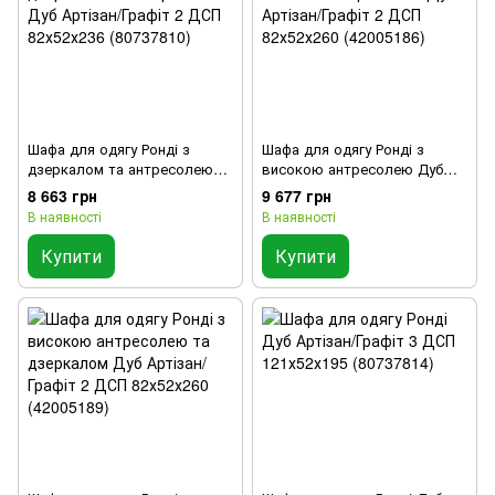
Шафа для одягу Ронді з
Шафа для одягу Ронді з
дзеркалом та антресолею
високою антресолею Дуб
Дуб Артізан/Графіт 2 ДСП
Артізан/Графіт 2 ДСП
8 663 грн
9 677 грн
82х52х236 (80737810)
82х52х260 (42005186)
В наявності
В наявності
Купити
Купити