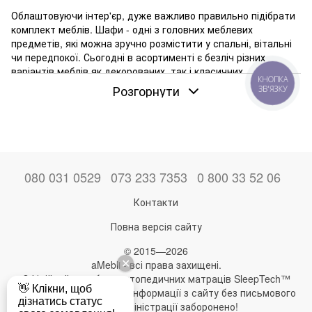
Облаштовуючи інтер'єр, дуже важливо правильно підібрати
комплект меблів. Шафи - одні з головних меблевих
предметів, які можна зручно розмістити у спальні, вітальні
чи передпокої. Сьогодні в асортименті є безліч різних
варіантів меблів як декорованих, так і класичних
мінімалістичних моделей. Наприклад, дводверні шафи з
КНОПКА
Розгорнути
ЗВ'ЯЗКУ
дверцятами - приклад стандартного, елегантного
елемента. Він чудово виглядає з найрізноманітнішими
стилями дизайну інтер'єру. До того ж є широкий вибір
варіацій конструкції у різних кольорах, текстурах та
конфігураціях. Купити двостулкову шафу буде відмінним
рішенням як для тих, хто має простору кімнату, так і для
080 031 0529
073 233 7353
0 800 33 52 06
власників невеликих приміщень. Ця модель не займає дуже
багато місця і красиво виглядає, доповнюючи загальну
Контакти
обстановку інтер'єру. Однак важливо врахувати, що для
відкриття дверей шафи потрібен простір.
Повна версія сайту
Чим приваблива дводверна шафа
© 2015—2026
aMebli - всі права захищені.
Класична модель, як і раніше, користується популярністю
Офіційний виробник ортопедичних матраців SleepTech™
на ринку завдяки безлічі переваг, незважаючи на наявність
Будь-яке використання інформації з сайту без письмового
різноманітних систем для зберігання одягу, як відкритих,
дозволу адміністрації заборонено!
так і закритих.