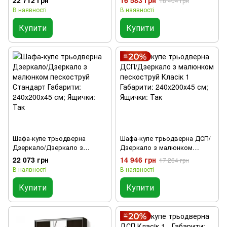
18 404 грн
Габарити: 240х200х45 см;
1 Габарити: 240х200х45 см;
В наявності
В наявності
Ящички: Так
Ящички: Так
Купити
Купити
Шафа-купе трьодверна
Шафа-купе трьодверна ДСП/
Дзеркало/Дзеркало з
Дзеркало з малюнком
малюнком пескоструй
пескоструй Класік 1
22 073 грн
14 946 грн
17 264 грн
Стандарт Габарити:
Габарити: 240х200х45 см;
В наявності
В наявності
240х200х45 см; Ящички: Так
Ящички: Так
Купити
Купити