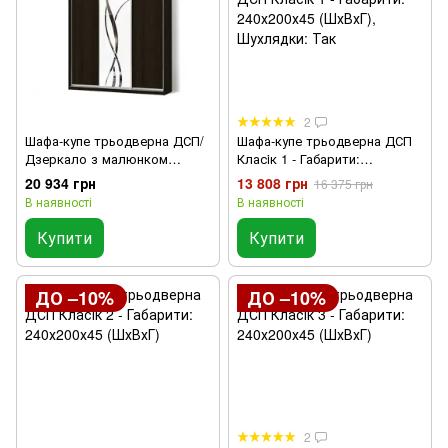
2
Шафа-купе трьодверна ДСП/
Шафа-купе трьодверна ДСП
Дзеркало з малюнком
Класiк 1 - Габарити:
пескоструй Стандарт
240х200х45 (ШхВхГ),
20 934 грн
13 808 грн
16 375 грн
Габарити: 240х200х45 см;
Шухлядки: Так
В наявності
В наявності
Ящички: Так
Купити
Купити
ДО –10%
ДО –10%
2