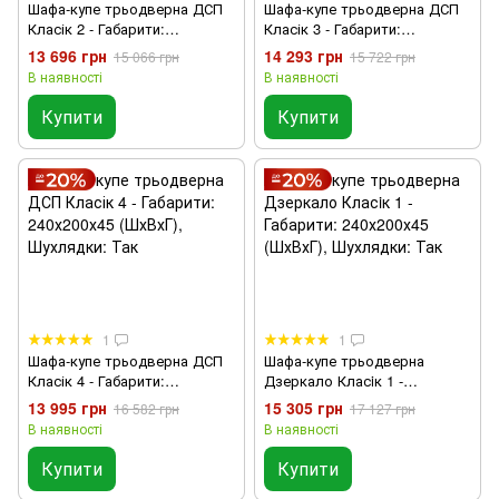
Шафа-купе трьодверна ДСП
Шафа-купе трьодверна ДСП
Класік 2 - Габарити:
Класік 3 - Габарити:
240х200х45 (ШхВхГ)
240х200х45 (ШхВхГ)
13 696 грн
14 293 грн
15 066 грн
15 722 грн
В наявності
В наявності
Купити
Купити
1
1
Шафа-купе трьодверна ДСП
Шафа-купе трьодверна
Класік 4 - Габарити:
Дзеркало Класiк 1 -
240х200х45 (ШхВхГ),
Габарити: 240х200х45 (ШхВхГ),
13 995 грн
15 305 грн
16 582 грн
17 127 грн
Шухлядки: Так
Шухлядки: Так
В наявності
В наявності
Купити
Купити