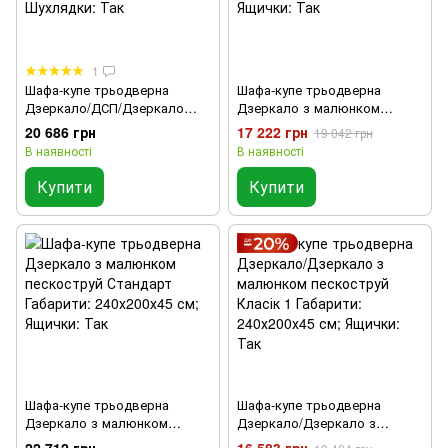
1
Шафа-купе трьодверна
Шафа-купе трьодверна
Дзеркало/ДСП/Дзеркало
Дзеркало з малюнком
Стандарт 4 - Габарити:
пескоструй Класік 1
20 686 грн
17 222 грн
19 042 грн
240х200х45 (ШхВхГ),
Габарити: 240х200х45 см;
В наявності
В наявності
Шухлядки: Так
Ящички: Так
Купити
Купити
Шафа-купе трьодверна
Шафа-купе трьодверна
Дзеркало з малюнком
Дзеркало/Дзеркало з
пескоструй Стандарт
малюнком пескоструй Класік
22 712 грн
16 583 грн