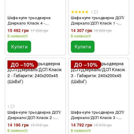
1
Шафа-купе трьодверна
Шафа-купе трьодверна ДСП/
Дзеркало Класік 4 -
Дзеркало/ДСП Класiк 1 -
Габарити: 240х200х45 (ШхВхГ),
Габарити: 240х200х45 (ШхВхГ),
15 492 грн
14 307 грн
17 334 грн
16 626 грн
Шухлядки: Так
Шухлядки: Так
В наявності
В наявності
Купити
Купити
ДО –10%
ДО –10%
1
Шафа-купе трьодверна ДСП/
Шафа-купе трьодверна ДСП/
Дзеркало/ДСП Класік 2 -
Дзеркало/ДСП Класік 3 -
Габарити: 240х200х45 (ШхВхГ)
Габарити: 240х200х45 (ШхВхГ)
14 196 грн
14 792 грн
15 316 грн
15 973 грн
В наявності
В наявності