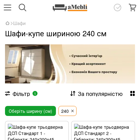
Шафи
Шафи-купе шириною 240 см
Фільтр
За популярністю
1
Оберіть ширину (см)
240