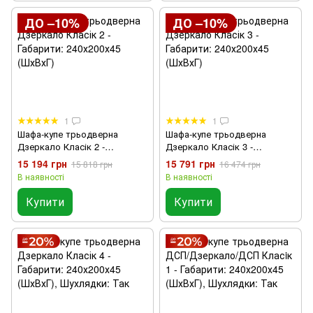
ДО –10%
ДО –10%
1
1
Шафа-купе трьодверна
Шафа-купе трьодверна
Дзеркало Класік 2 -
Дзеркало Класік 3 -
Габарити: 240х200х45 (ШхВхГ)
Габарити: 240х200х45 (ШхВхГ)
15 194 грн
15 791 грн
15 818 грн
16 474 грн
В наявності
В наявності
Купити
Купити