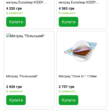
матрац Eurosleep KIDDY
матрац Eurosleep KIDDY
MEGA MEMORY-COCOS
MEGA LATEX-COCOS
4 220 грн
4 363 грн
В наявності
В наявності
Купити
Купити
Матрац "Польський"
Матрац "Соня 2+" 110мм
2 929 грн
2 757 грн
В наявності
В наявності
Купити
Купити