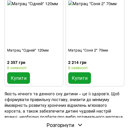
Матрац "Сідней" 120мм
Матрац "Соня 2" 70мм
2 357 грн
2 214 грн
В наявності
В наявності
Купити
Купити
Якість нічного та денного сну дитини – це її здоров'я. Щоб
сформувати правильну поставу, знизити до мінімуму
ймовірність розвитку хронічних відхилень м'язового
корсета, а також забезпечити дитині чудовий настрій
вранці, необхідно подбати про вибір оптимального матраца.
Сьогодні така продукція представлена ​​різноманітним
Розгорнути
асортиментом виробів різної цінової категорії. Однак, як