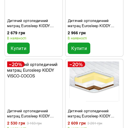
Дитячий ортопедичний
Дитячий ортопедичний
матрац Eurosleep KIDDY
матрац Eurosleep KIDDY
COMFORT
COCOS
2 679 грн
2 966 грн
В наявності
В наявності
Купити
Купити
Дитячий ортопедичний
Дитячий ортопедичний
матрац Eurosleep KIDDY
матрац Eurosleep KIDDY
VISCO-СOСOS
COCOS-MEMORY
2 530 грн
2 609 грн
3 163 грн
3 261 грн