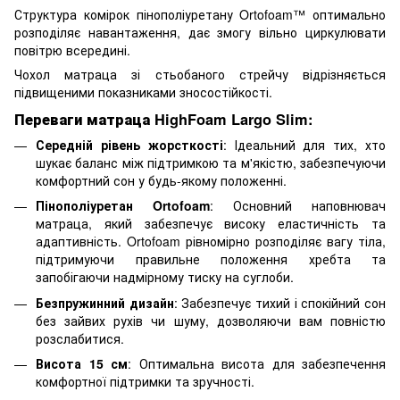
Структура комірок пінополіуретану Ortofoam™ оптимально
розподіляє навантаження, дає змогу вільно циркулювати
повітрю всередині.
Чохол матраца зі стьобаного стрейчу відрізняється
підвищеними показниками зносостійкості.
Переваги матраца HighFoam Largo Slim:
Середній рівень жорсткості
: Ідеальний для тих, хто
шукає баланс між підтримкою та м'якістю, забезпечуючи
комфортний сон у будь-якому положенні.
Пінополіуретан Ortofoam
: Основний наповнювач
матраца, який забезпечує високу еластичність та
адаптивність. Ortofoam рівномірно розподіляє вагу тіла,
підтримуючи правильне положення хребта та
запобігаючи надмірному тиску на суглоби.
Безпружинний дизайн
: Забезпечує тихий і спокійний сон
без зайвих рухів чи шуму, дозволяючи вам повністю
розслабитися.
Висота 15 см
: Оптимальна висота для забезпечення
комфортної підтримки та зручності.