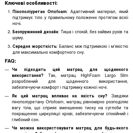
Ключові особливості:
Пінополіуретан Ortofoam
: Адаптивний матеріал, який
підтримує тіло у правильному положенні протягом всієї
ночі.
Безпружинний дизайн
: Тиша і спокій, без зайвих рухів та
шуму.
Середня жорсткість
: Баланс між підтримкою і м'якістю
для максимально комфортного сну.
FAQ:
Чи підходить цей матрац для щоденного
використання?
Так, матрац HighFoam Largo Slim
розроблений для щоденного використання,
забезпечуючи комфорт і підтримку кожної ночі.
Як цей матрац впливає на якість сну?
Завдяки
пінополіуретану Ortofoam, матрац рівномірно розподіляє
вагу тіла, що сприяє зменшенню тиску на суглоби та
покращенню циркуляції крові, забезпечуючи спокійний і
глибокий сон.
Чи можна використовувати матрац для будь-якого