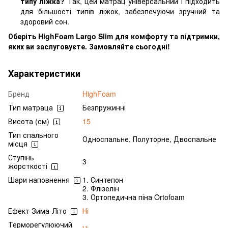
типу ліжка?
Так, цей матрац універсальний і підходить
для більшості типів ліжок, забезпечуючи зручний та
здоровий сон.
Оберіть HighFoam Largo Slim для комфорту та підтримки,
яких ви заслуговуєте. Замовляйте сьогодні!
Характеристики
Бренд
HighFoam
Тип матраца
Безпружинні
Висота (см)
15
Тип спального
Односпальне, Полуторне, Двоспальне
місця
Ступінь
3
жорсткості
Шари наповнення
1. Синтепон
2. Флізелін
3. Ортопедична піна Ortofoam
Ефект Зима-Літо
Ні
Терморегулюючий