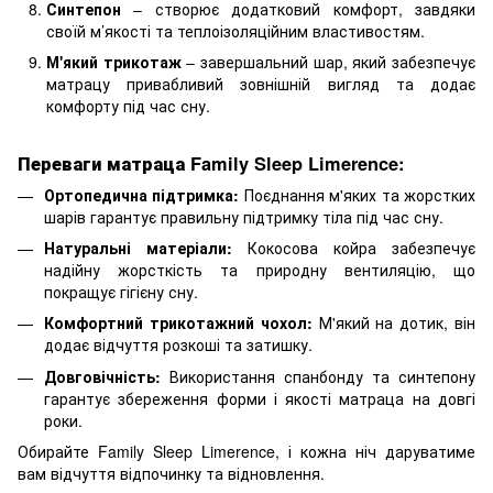
Синтепон
– створює додатковий комфорт, завдяки
своїй м’якості та теплоізоляційним властивостям.
М'який трикотаж
– завершальний шар, який забезпечує
матрацу привабливий зовнішній вигляд та додає
комфорту під час сну.
Переваги матраца Family Sleep Limerence:
Ортопедична підтримка:
Поєднання м'яких та жорстких
шарів гарантує правильну підтримку тіла під час сну.
Натуральні матеріали:
Кокосова койра забезпечує
надійну жорсткість та природну вентиляцію, що
покращує гігієну сну.
Комфортний трикотажний чохол:
М'який на дотик, він
додає відчуття розкоші та затишку.
Довговічність:
Використання спанбонду та синтепону
гарантує збереження форми і якості матраца на довгі
роки.
Обирайте Family Sleep Limerence, і кожна ніч даруватиме
вам відчуття відпочинку та відновлення.