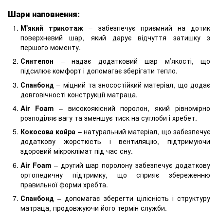
Шари наповнення:
М'який трикотаж
– забезпечує приємний на дотик
поверхневий шар, який дарує відчуття затишку з
першого моменту.
Синтепон
– надає додатковий шар м’якості, що
підсилює комфорт і допомагає зберігати тепло.
Спанбонд
– міцний та зносостійкий матеріал, що додає
довговічності конструкції матраца.
Air Foam
– високоякісний поролон, який рівномірно
розподіляє вагу та зменшує тиск на суглоби і хребет.
Кокосова койра
– натуральний матеріал, що забезпечує
додаткову жорсткість і вентиляцію, підтримуючи
здоровий мікроклімат під час сну.
Air Foam
– другий шар поролону забезпечує додаткову
ортопедичну підтримку, що сприяє збереженню
правильної форми хребта.
Спанбонд
– допомагає зберегти цілісність і структуру
матраца, продовжуючи його термін служби.