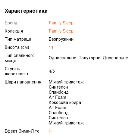
Характеристики
Бренд
Family Sleep
Колекція
Family Sleep
Тип матраца
Безпружинні
Висота (см)
11
Тип спального
Односпальне, Полуторне, Двоспальне
місця
Ступінь
4/5
жорсткості
Шари наповнення
М'який трикотаж
Синтепон
Спанбонд
Air Foam
Кокосова койра
Air Foam
Спанбонд
Синтепон
М'який трикотаж
Ефект Зима-Літо
Ні