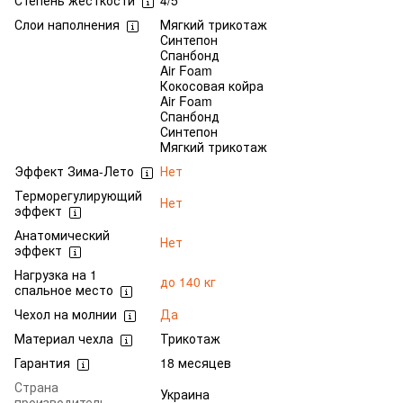
Степень жесткости
4/5
Слои наполнения
Мягкий трикотаж
Синтепон
Спанбонд
Air Foam
Кокосовая койра
Air Foam
Спанбонд
Синтепон
Мягкий трикотаж
Эффект Зима-Лето
Нет
Терморегулирующий
Нет
эффект
Анатомический
Нет
эффект
Нагрузка на 1
до 140 кг
спальное место
Чехол на молнии
Да
Материал чехла
Трикотаж
Гарантия
18 месяцев
Страна
Украина
производитель