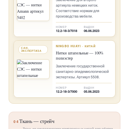
артикула немецких ниток.
Соответствие нормам для
производства мебели.
НОМЕР
ВЫДАН
12.2-18-3/7018
06.06.2023
NINGBO HUAYI · КИТАЙ
САН.
ЭКСПЕРТИЗА
Нитки штапельные — 100%
полиэстер
Заключение государственной
санитарно-эпидемиологической
экспертизы. Артикул 5508.
НОМЕР
ВЫДАН
12.2-18-3/7000
05.06.2023
Ткань — стрейч
04
Ткань из синтетических комплексных нитей для обивки