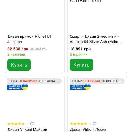
Диван прямой RidneTUT
Смарт - Диван 2-местный -
Jamison
Аляска 04 Silver Ash (Exim
Textil)
32 538 грн
18 891 грн
46 484 грн
В наличии
В наличии
Купить
Купить
ТОВАР
В НАЛИЧИИ
(ОТПРАВКА ЗА 1 ДЕНЬ)
ТОВАР
В НАЛИЧИИ
(ОТПРАВКА ЗА 1 ДЕНЬ)
1
2
Диван Virkoni Майами
Диван Virkoni Лесик