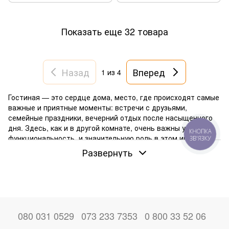
Показать еще 32 товара
Назад
Вперед
1
из 4
Гостиная — это сердце дома, место, где происходят самые
важные и приятные моменты: встречи с друзьями,
семейные праздники, вечерний отдых после насыщенного
дня. Здесь, как и в другой комнате, очень важны уют и
КНОПКА
функциональность, и значительную роль в этом играет
ЗВ'ЯЗКУ
правильно подобранная мебель для отдыха. В нашем
Развернуть
ассортименте представлены функциональные и
комфортные диваны для дома с различными типами
конструкции и размерами. Вы можете легко подобрать
идеальный вариант и заказать его с доставкой по Киеву и
других городах Украины. Amebli предлагает выгодные цены
на надежную продукцию от проверенных производителей.
080 031 0529
073 233 7353
0 800 33 52 06
Форма и размер: что подойдет именно вам