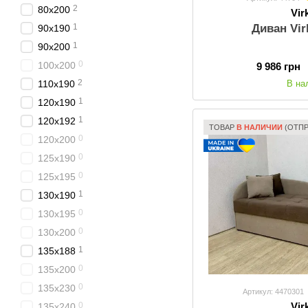
2
80x200
Vir
Диван Vir
1
90x190
1
90x200
0
100x200
9 986 грн
2
В на
110x190
1
120x190
1
120x192
ТОВАР
В НАЛИЧИИ
(ОТПР
0
120x200
0
125x190
0
125x195
1
130x190
0
130x195
0
130x200
1
135x188
0
135x200
0
135x230
Артикул: 4470301
Vir
0
135x240