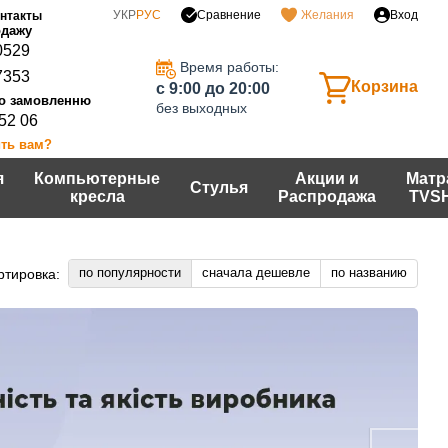
Сравнение
УКР
РУС
Желания
Вход
нтакты
0529
Время работы:
7353
Корзина
c 9:00 до 20:00
без выходных
 52 06
ть вам?
я
Компьютерные
Акции и
Матр
Стулья
кресла
Распродажа
TVS
по популярности
сначала дешевле
по названию
ртировка: