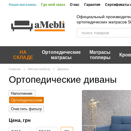
Перейти к основному контенту
Наши магазины
Где мой заказ
О нас
Гарантия
Сертификаты 
Вакансии
Акции и скидки
Отзывы
Пользовательское согла
Официальный производите
ортопедических матрасов 
НА
Ортопедические
Матрасы
Кров
СКЛАДЕ
матрасы
топперы
Главная
Мягкая мебель
Диваны
Ортопедические диваны
Наполнение:
Ортопедическое
Очистить фильтр
Цена, грн
От Цена, грн
До Цена, грн