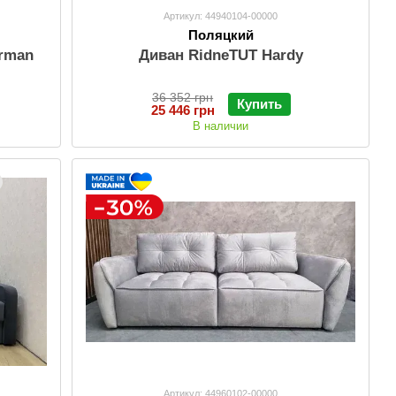
Артикул: 44940104-00000
Поляцкий
orman
Диван RidneTUT Hardy
36 352 грн
Купить
25 446 грн
В наличии
Артикул: 44960102-00000