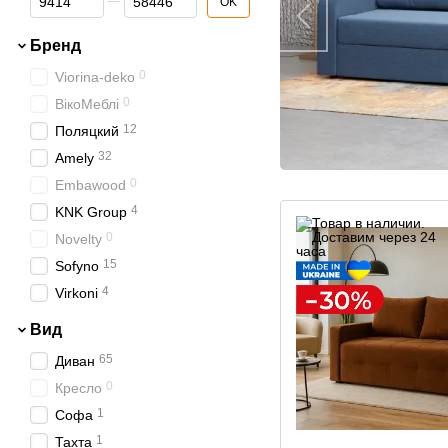
OK
Бренд
0
Viorina-deko
0
ВікоМеблі
12
Поляцкий
32
Amely
0
Embawood
4
KNK Group
0
Novelty
15
Sofyno
4
Virkoni
Вид
65
Диван
0
Кресло
1
Софа
1
Тахта