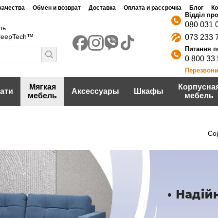
качества
Обмен и возврат
Доставка
Оплата и рассрочка
Блог
Ко
Договор публичной оферты
шение
Политика конфидециальности
080 031 
ль
SleepTech™
073 233 
0 800 33
Перезвони
Мягкая
Корпусна
ати
Аксессуары
Шкафы
мебель
мебель
Со