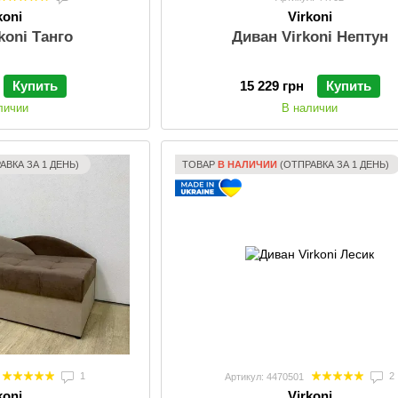
koni
Virkoni
koni Танго
Диван Virkoni Нептун
Купить
15 229 грн
Купить
личии
В наличии
АВКА ЗА 1 ДЕНЬ)
ТОВАР
В НАЛИЧИИ
(ОТПРАВКА ЗА 1 ДЕНЬ)
1
2
Артикул: 4470501
koni
Virkoni