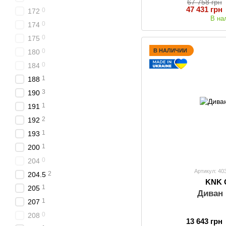
67 758 грн
47 431 грн
0
172
В на
0
174
0
175
0
В НАЛИЧИИ
180
0
184
1
188
3
190
1
191
2
192
1
193
1
200
0
204
Артикул: 40
2
204.5
KNK 
1
205
Диван
1
207
0
208
13 643 грн