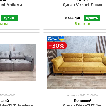
koni Майами
Диван Virkoni Лесик
Купить
9 414 грн
Купить
личии
В наличии
950202-00000
Артикул: 44970102-00000
яцкий
Поляцкий
RidneTUT Jamison
Диван RidneTUT Joy