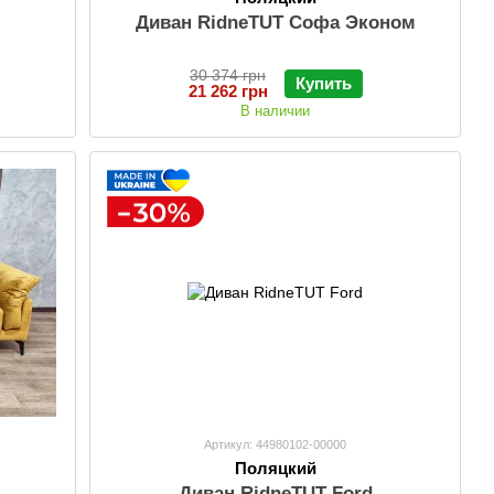
Диван RidneTUT Софа Эконом
30 374 грн
Купить
21 262 грн
В наличии
Артикул: 44980102-00000
Поляцкий
Диван RidneTUT Ford