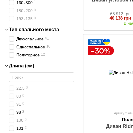
1
160x300
0
180x200
65 912 грн
46 138 грн
0
193х135
В на
Тип спального места
41
Двухспальное
10
Односпальное
12
Полуторное
Длина (см)
0
22.5
0
80
0
91
2
98
Артикул: 44
Пол
0
100
Диван Rid
2
101