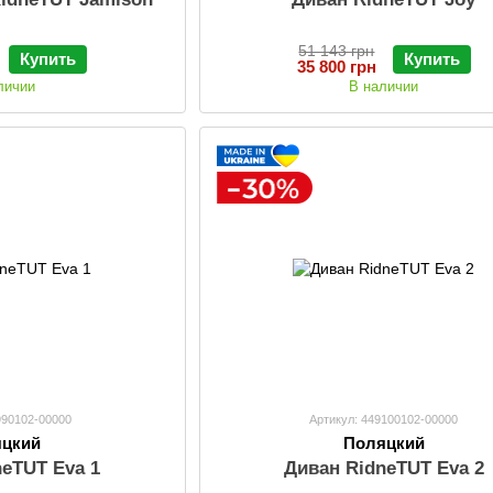
51 143 грн
Купить
Купить
35 800 грн
личии
В наличии
990102-00000
Артикул: 449100102-00000
яцкий
Поляцкий
neTUT Eva 1
Диван RidneTUT Eva 2