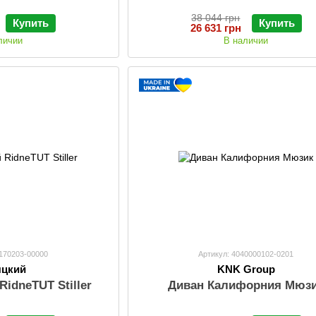
38 044 грн
Купить
Купить
26 631 грн
личии
В наличии
9170203-00000
Артикул: 4040000102-0201
яцкий
KNK Group
RidneTUT Stiller
Диван Калифорния Мюз