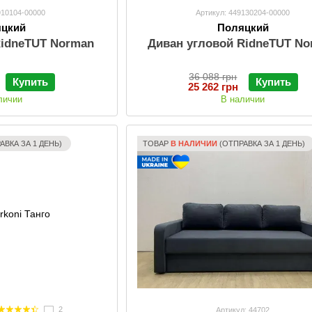
910104-00000
Артикул: 449130204-00000
яцкий
Поляцкий
RidneTUT Norman
Диван угловой RidneTUT N
36 088 грн
Купить
Купить
25 262 грн
личии
В наличии
АВКА ЗА 1 ДЕНЬ)
ТОВАР
В НАЛИЧИИ
(ОТПРАВКА ЗА 1 ДЕНЬ)
2
Артикул: 44702