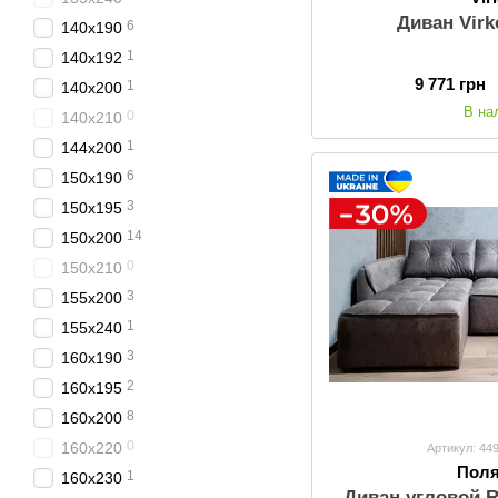
Диван Vir
6
140x190
1
140х192
9 771 грн
1
140x200
В на
0
140x210
1
144x200
6
150x190
3
150x195
14
150x200
0
150x210
3
155x200
1
155x240
3
160x190
2
160x195
8
160x200
0
160x220
Артикул: 44
Пол
1
160x230
Диван угловой 