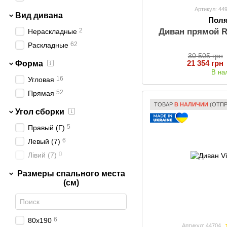
Артикул: 44
Вид дивана
Пол
2
Диван прямой 
Нераскладные
62
Раскладные
30 505 грн
21 354 грн
Форма
В на
16
Угловая
52
Прямая
ТОВАР
В НАЛИЧИИ
(ОТПР
Угол сборки
5
Правый (Г)
6
Левый (7)
0
Лівий (7)
Размеры спального места
(см)
6
80x190
Артикул: 44704