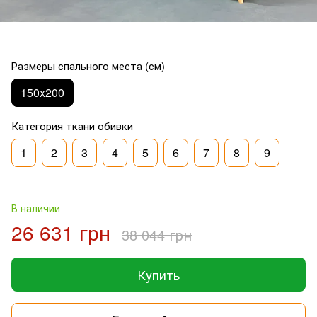
Размеры спального места (см)
150x200
Категория ткани обивки
1
2
3
4
5
6
7
8
9
В наличии
26 631 грн
38 044 грн
Купить