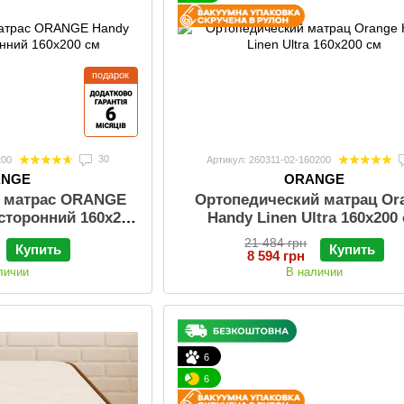
подарок
30
200
Артикул: 260311-02-160200
ANGE
ORANGE
й матрас ORANGE
Ортопедический матрац Or
сторонний 160x200
Handy Linen Ultra 160х200
см
21 484 грн
Купить
Купить
8 594 грн
личии
В наличии
6
6