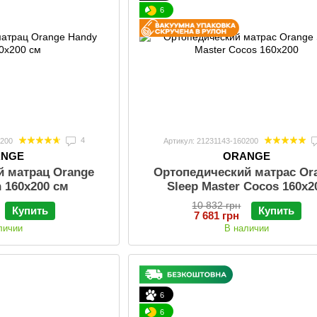
6
4
0200
Артикул: 21231143-160200
ANGE
ORANGE
й матрац Orange
Ортопедический матрас Or
n 160х200 см
Sleep Master Cocos 160x2
10 832 грн
Купить
Купить
7 681 грн
личии
В наличии
6
6