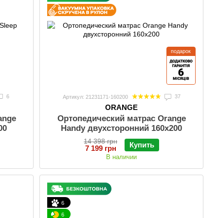
подарок
6
37
Артикул: 21231171-160200
ORANGE
ange
Ортопедический матрас Orange
00
Handy двухсторонний 160x200
14 398 грн
Купить
7 199 грн
В наличии
6
6