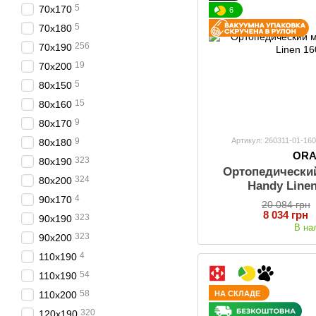
5
70х170
6
5
70х180
256
70х190
19
70х200
5
80х150
15
80х160
9
80х170
Артикул: 260311-01-16
9
80х180
OR
323
80х190
Ортопедически
324
80х200
Handy Line
4
90х170
20 084 грн
8 034 грн
323
90х190
В на
323
90х200
4
110x190
54
110х190
58
НА СКЛАДЕ
110х200
320
120х190