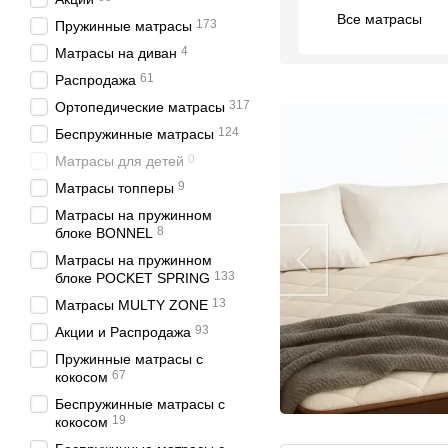
Все матрасы
173
Пружинные матрасы
4
Матрасы на диван
61
Распродажа
317
Ортопедические матрасы
124
Беспружинные матрасы
0
Матрасы для детей
9
Матрасы топперы
Матрасы на пружинном
8
блоке BONNEL
Матрасы на пружинном
133
блоке POCKET SPRING
13
Матрасы MULTY ZONE
93
Акции и Распродажа
Пружинные матрасы с
67
кокосом
Беспружинные матрасы с
19
кокосом