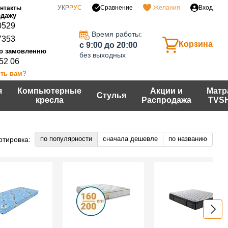
Сравнение
УКР
РУС
Желания
Вход
нтакты
0529
Время работы:
7353
Корзина
c 9:00 до 20:00
без выходных
 52 06
ть вам?
я
Компьютерные
Акции и
Матр
Стулья
кресла
Распродажа
TVS
по популярности
сначала дешевле
по названию
ртировка: