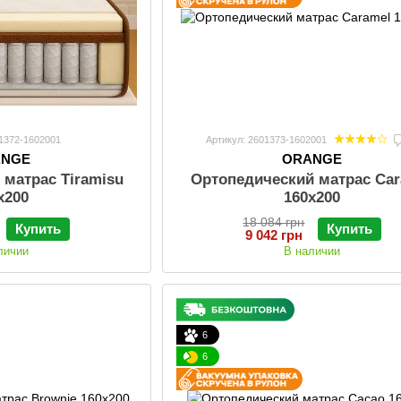
01372-1602001
Артикул: 2601373-1602001
ANGE
ORANGE
 матрас Tiramisu
Ортопедический матрас Car
х200
160х200
18 084 грн
Купить
Купить
9 042 грн
личии
В наличии
6
6