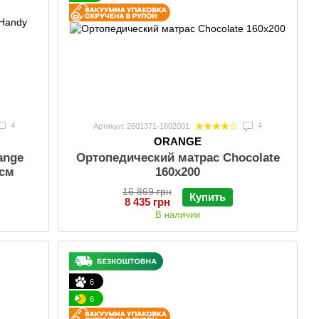
4
4
Артикул: 2601371-1602001
ORANGE
ange
Ортопедический матрас Chocolate
 см
160х200
16 869 грн
Купить
8 435 грн
В наличии
6
6