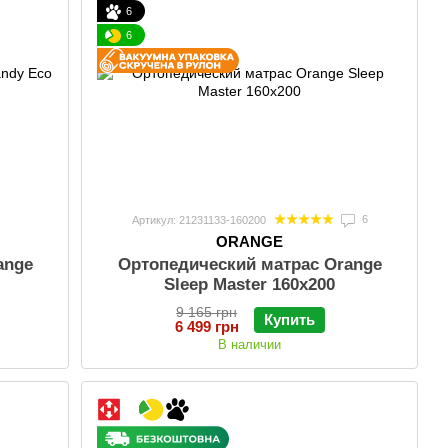
6
6
6
Артикул: 21231133-160200
ORANGE
ange
Ортопедический матрас Orange
Sleep Master 160x200
9 165 грн
Купить
6 499 грн
В наличии