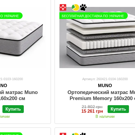
ПО УКРАИНЕ
БЕСПЛАТНАЯ ДОСТАВКА ПО УКРАИНЕ
21-0103-160200
Артикул: 260421-0104-160200
UNO
MUNO
ий матрас Muno
Ортопедический матрас M
160х200 см
Premium Memory 160х200
21 802 грн
Купить
Купить
15 261 грн
личии
В наличии