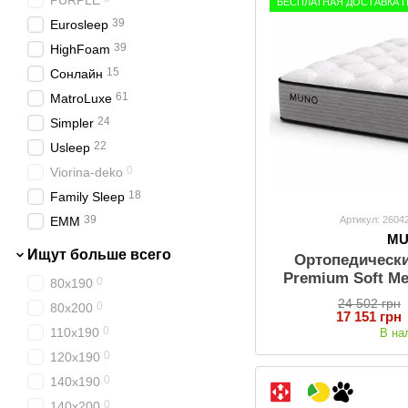
PURPLE
БЕСПЛАТНАЯ ДОСТАВКА 
39
Eurosleep
39
HighFoam
15
Сонлайн
61
MatroLuxe
24
Simpler
22
Usleep
0
Viorina-deko
18
Family Sleep
39
Артикул: 2604
EMM
M
Ищут больше всего
Ортопедическ
Premium Soft M
0
80х190
24 502 грн
0
80х200
17 151 грн
0
110х190
В на
0
120х190
0
140х190
0
140х200