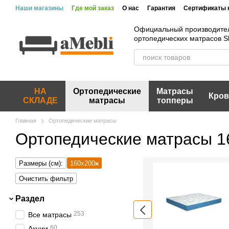
Перейти к основному контенту
Наши магазины
Где мой заказ
О нас
Гарантия
Сертификаты 
Вакансии
Акции и скидки
Отзывы
Пользовательское согла
Официальный производите
ортопедических матрасов 
НА
Ортопедические
Матрасы
Кров
СКЛАДЕ
матрасы
топперы
Главная
Ортопедические матрасы
Ортопедические матрасы 1
Размеры (см):
160х200
Очистить фильтр
Раздел
253
Все матрасы
60
Акции