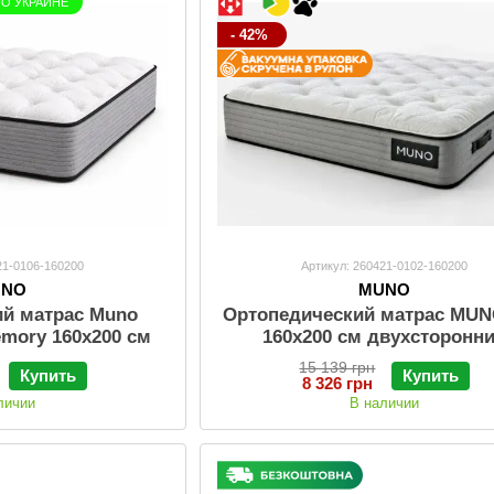
ПО УКРАИНЕ
- 42%
21-0106-160200
Артикул: 260421-0102-160200
UNO
MUNO
ий матрас Muno
Ортопедический матрас MUN
emory 160х200 см
160х200 см двухсторонн
15 139 грн
Купить
Купить
8 326 грн
личии
В наличии