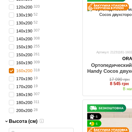
320
120х200
52
130х190
52
130х200
307
140х190
308
140х200
255
150х190
Артикул: 21231181-160
261
150х200
OR
309
160х190
Ортопедически
318
160х200
Handy Cocos двух
19
170х190
17 090 грн
8 545 грн
19
170х200
В на
307
180х190
311
180х200
28
200х200
6
Высота (см)
6