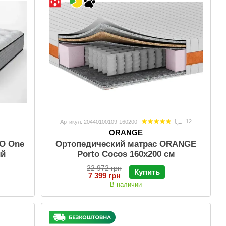
12
Артикул: 20440100109-160200
ORANGE
O One
Ортопедический матрас ORANGE
ий
Porto Cocos 160x200 см
22 972 грн
Купить
7 399 грн
В наличии