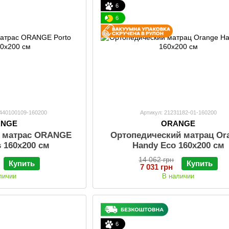
6
6
0440100109-160200
Артикул: 21231182-01-160200
ANGE
ORANGE
й матрас ORANGE
Ортопедический матрац Or
s 160x200 см
Handy Eco 160х200 см
14 062 грн
Купить
Купить
7 031 грн
личии
В наличии
6