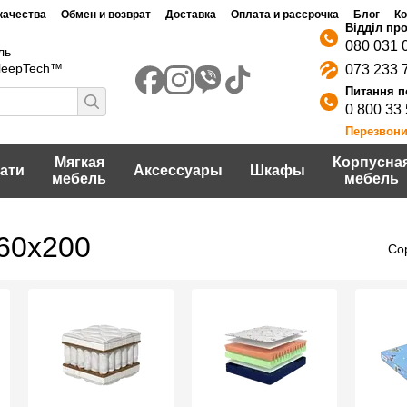
качества
Обмен и возврат
Доставка
Оплата и рассрочка
Блог
Ко
Договор публичной оферты
шение
Политика конфидециальности
080 031 
ль
SleepTech™
073 233 
0 800 33
Перезвони
Мягкая
Корпусна
ати
Аксессуары
Шкафы
мебель
мебель
60х200
Со