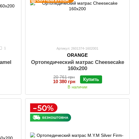
1
Артикул: 2601374-1602001
ORANGE
amel
Ортопедический матрас Cheesecake
160х200
20 761 грн
Купить
10 380 грн
В наличии