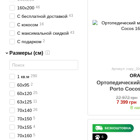
46
160х200
43
С бесплатной доставкой
18
С кокосом
43
С максимальной скидкой
2
С подарком
Размеры (см)
Артикул: copy_2
OR
290
1 кв.м
Ортопедически
2
60х95
Porto Coco
25
60х120
22 972 грн
11
7 399 грн
63х125
В на
26
70х140
5
70х150
4
70х155
5
70х160
6