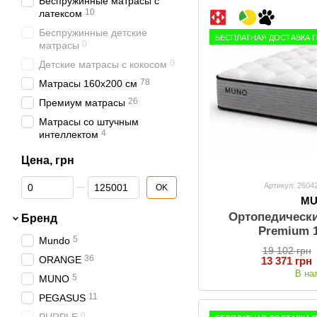
Беспружинные матрасы с
10
латексом
Беспружинные детские
БЕСПЛАТНАЯ ДОСТАВКА 
0
матрасы
0
Детские матрасы с кокосом
78
Матрасы 160х200 см
26
Премиум матрасы
Матрасы со штучным
4
интеллектом
Цена, грн
От Цена, грн
До Цена, грн
Артикул: 2604
OK
M
Ортопедическ
Бренд
Premium 
5
Mundo
19 102 грн
36
ORANGE
13 371 грн
В на
5
MUNO
11
PEGASUS
0