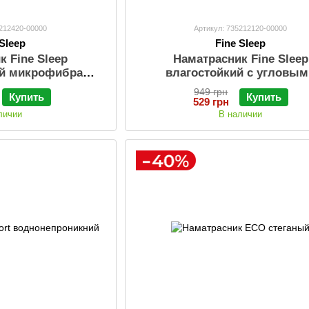
5212420-00000
Артикул: 735212120-00000
 Sleep
Fine Sleep
к Fine Sleep
Наматрасник Fine Sleep
ий микрофибра
влагостойкий с угловы
м 25 см, размер (в
фиксаторами (в сумке-чех
949 грн
Купить
Купить
-чехле)
529 грн
личии
В наличии