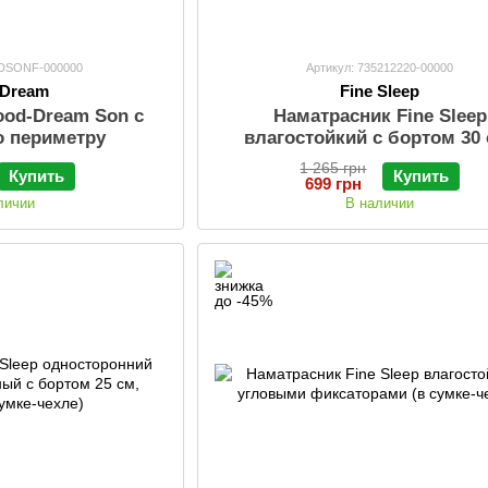
GDSONF-000000
Артикул: 735212220-00000
-Dream
Fine Sleep
ood-Dream Son с
Наматрасник Fine Sleep
о периметру
влагостойкий с бортом 30 
размер (в сумке-чехле)
1 265 грн
Купить
Купить
699 грн
личии
В наличии