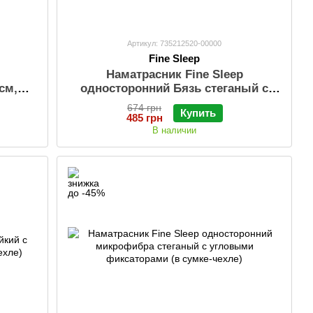
Артикул: 735212520-00000
Fine Sleep
Наматрасник Fine Sleep
см,
односторонний Бязь стеганый с
бортом 30 см, размер (в сумке-
674 грн
Купить
чехле)
485 грн
В наличии