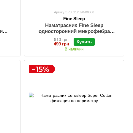
Артикул: 735212320-00000
Fine Sleep
Наматрасник Fine Sleep
ми
односторонний микрофибра
ле)
стеганый с угловыми фиксаторами
913 грн
Купить
(в сумке-чехле)
499 грн
В наличии