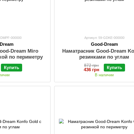
-GDMPF-000000
Артикул: 59-GDKE-000000
-Dream
Good-Dream
ood-Dream Miro
Наматрасник Good-Dream Ko
кой по периметру
резинками по углам
872 грн
Купить
Купить
436 грн
личии
В наличии