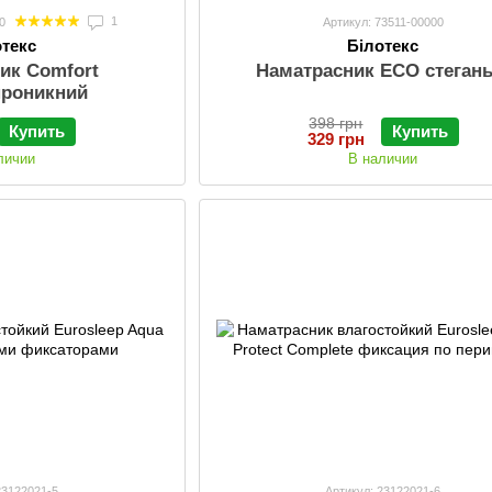
1
0
Артикул: 73511-00000
отекс
Білотекс
ик Comfort
Наматрасник ECO стеган
проникний
398 грн
Купить
Купить
329 грн
личии
В наличии
23122021-5
Артикул: 23122021-6