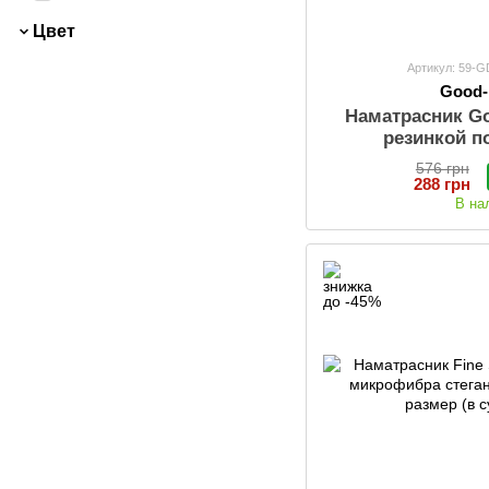
22
120х190
Цвет
9
120x190
Артикул: 59-
22
120х200
Good
Наматрасник G
9
120x200
резинкой п
2
130х190
576 грн
2
130х200
288 грн
21
В на
140х190
9
140x190
21
140х200
9
140x200
16
150х190
9
150x190
16
150х200
9
150x200
21
160х190
9
160x190