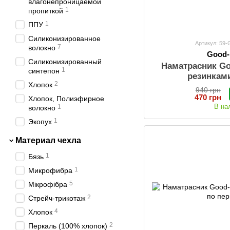
влагонепроницаемой
9
80x160
1
пропиткой
1
80х170
1
ППУ
1
80х180
Силиконизированное
Артикул: 59
7
волокно
9
80x180
Good
Силиконизированный
21
80х190
Наматрасник Go
1
синтепон
резинкам
9
80x190
2
Хлопок
940 грн
22
80х200
470 грн
Хлопок, Полиэфирное
9
80x200
В на
1
волокно
22
90х190
1
Экопух
9
90x190
Материал чехла
23
90х200
1
Бязь
9
90x200
1
Микрофибра
10
100х190
5
Мікрофібра
1
100х200
2
Стрейч-трикотаж
9
100x200
4
Хлопок
10
110х190
2
Перкаль (100% хлопок)
10
110х200