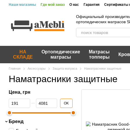
Перейти к основному контенту
Наши магазины
Где мой заказ
О нас
Гарантия
Сертификаты 
Официальный производите
ортопедических матрасов 
НА
Ортопедические
Матрасы
Кров
СКЛАДЕ
матрасы
топперы
Главная
Аксессуары
Защита матраса
Наматрасники защитные
Наматрасники защитные
Цена, грн
От Цена, грн
До Цена, грн
OK
Бренд