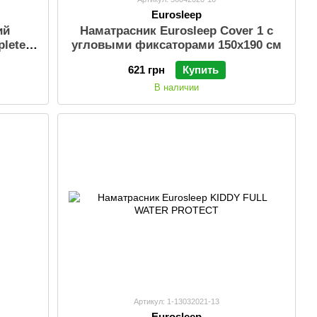
Eurosleep
ий
Наматрасник Eurosleep Cover 1 с
plete
угловыми фиксаторами 150х190 см
у
621 грн
Купить
В наличии
Артикул: 1-13032021-13
Eurosleep