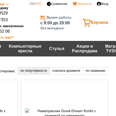
Сравнение
ще
УКР
РУС
Желания
Вход
0529
Время работы:
7353
Корзина
c 9:00 до 20:00
без выходных
 52 06
ть вам?
я
Компьютерные
Акции и
Матр
Стулья
кресла
Распродажа
TVS
по популярности
сначала дешевле
по названию
ртировка: