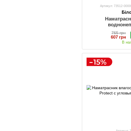
Артикул: 73512-0000
Біл
Наматрасн
водноне
765 грн
607 грн
В на
Артикул: 