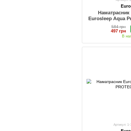
Euro
Наматрасник
Eurosleep Aqua P
фикса
584 грн
497 грн
В на
Артикул: 1
Euro