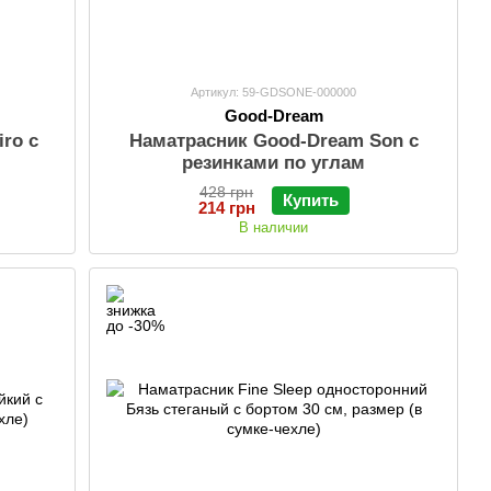
Артикул: 59-GDSONE-000000
Good-Dream
ro с
Наматрасник Good-Dream Son с
резинками по углам
428 грн
Купить
214 грн
В наличии