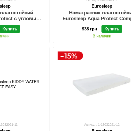
sleep
Eurosleep
 влагостойкий
Наматрасник влагостойк
rotect с угловыми
Eurosleep Aqua Protect Com
торами
фиксация по периметр
Купить
938 грн
Купить
личии
В наличии
-13032021-11
Артикул: 1-13032021-12
sleep
Eurosleep