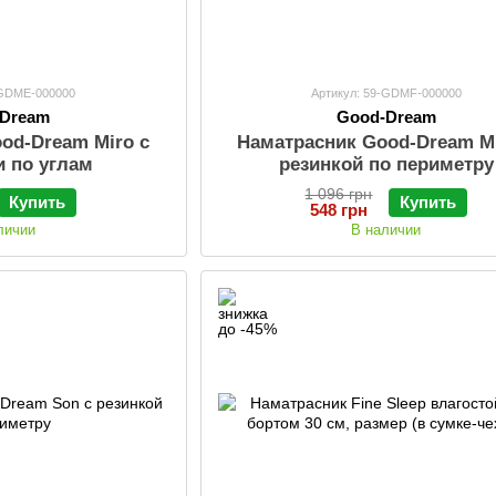
-GDME-000000
Артикул: 59-GDMF-000000
-Dream
Good-Dream
od-Dream Miro с
Наматрасник Good-Dream Mi
и по углам
резинкой по периметру
1 096 грн
Купить
Купить
548 грн
личии
В наличии