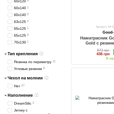
9
60x120
1
60х140
9
60x140
4
63х125
Артикул: 59
1
65х125
Good
9
65x125
Наматрасник G
1
70х130
Gold с резин
9
70x130
872 грн
436 грн
Тип крепления
5
70х140
В на
11
Резинка по периметру
9
70x140
9
Угловые резинки
1
70х155
1
70х160
Чехол на молнии
9
70x160
37
Нет
16
70х190
Наполнение
9
70x190
3
DreamSilic
5
70х200
Jersey с
2
80х160