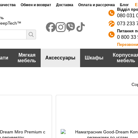
Е
качества
Обмен и возврат
Доставка
Оплата и рассрочка
Блог
080 031 
ль
SleepTech™
073 233 
0 800 33
Перезвони
Мягкая
Корпусна
ати
Аксессуары
Шкафы
мебель
мебель
Со