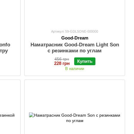
Артикул: 59-GDLSONE-000000
Good-Dream
onfo
Наматрасник Good-Dream Light Son
тру
с резинками по углам
456 грн
Купить
228 грн
В наличии