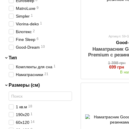
8
Eurosleep
9
MatroLuxe
1
Simpler
1
Viorina-deko
2
Білотекс
Артикул: 59
6
Fine Sleep
Good
10
Good-Dream
Наматрасник G
Premium с резин
Тип
1 398 грн
1
699 грн
Комплекты для сна
В на
21
Наматрасники
Размеры (см)
18
1 кв.м
1
190х20
14
60х120