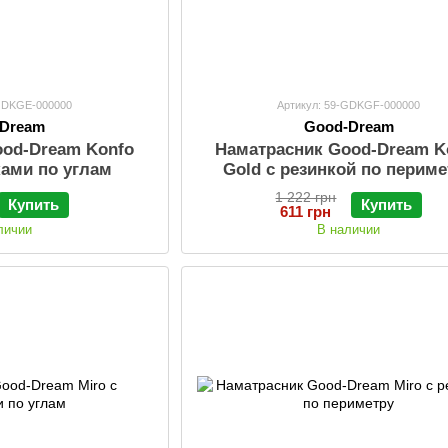
-GDKGE-000000
Артикул: 59-GDKGF-000000
-Dream
Good-Dream
ood-Dream Konfo
Наматрасник Good-Dream K
ками по углам
Gold с резинкой по периме
1 222 грн
Купить
Купить
611 грн
личии
В наличии