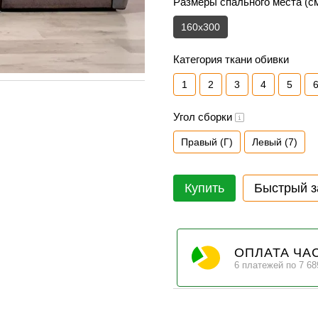
Размеры спального места (с
160x300
Категория ткани обивки
1
2
3
4
5
Угол сборки
Правый (Г)
Левый (7)
Купить
Быстрый з
ОПЛАТА ЧА
6 платежей по 7 68