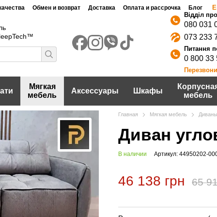
Е
качества
Обмен и возврат
Доставка
Оплата и рассрочка
Блог
080 031 
ль
SleepTech™
073 233 
0 800 33
Перезвони
Мягкая
Корпусна
ати
Аксессуары
Шкафы
мебель
мебель
Главная
Мягкая мебель
Диван
Диван угло
В наличии
Артикул: 44950202-00
46 138 грн
65 91