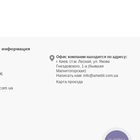
я информация
9
Офис компании находится по адресу:
г. Киев. ст.м. Лесная, ул. Якова
3
Гнездовского, 1-а (бывшая
Магнитогорская)
06
Написать нам:
info@amebli.com.ua
Карта проезда
.com.ua