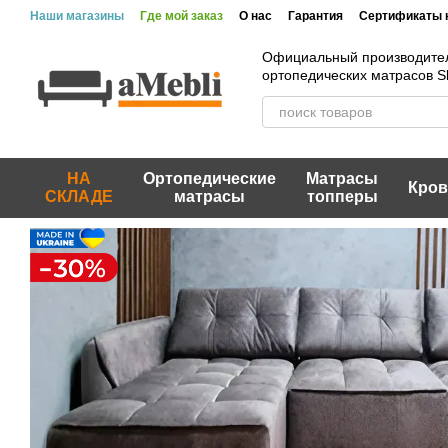
Перейти к основному контенту
Наши магазины
Где мой заказ
О нас
Гарантия
Сертификаты 
Официальный производите
ортопедических матрасов 
НА
Ортопедические
Матрасы
Кров
СКЛАДЕ
матрасы
топперы