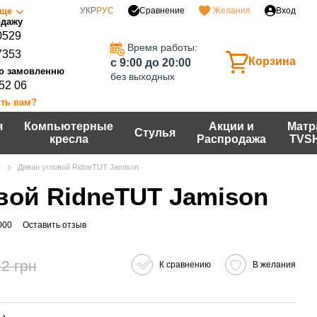
Сравнение
ще
УКР
РУС
Желания
Вход
0529
Время работы:
7353
Корзина
c 9:00 до 20:00
без выходных
 52 06
ть вам?
я
Компьютерные
Акции и
Матр
Стулья
кресла
Распродажа
TVS
ы
Диван угловой RidneTUT Jamison
вой RidneTUT Jamison
000
Оставить отзыв
2 грн
К сравнению
В желания