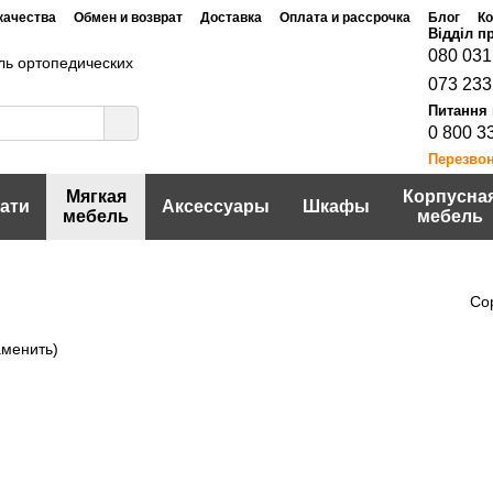
качества
Обмен и возврат
Доставка
Оплата и рассрочка
Блог
Ко
Договор публичной оферты
шение
Политика конфидециальности
080 031
ь ортопедических
073 233
0 800 3
Перезво
Мягкая
Корпусна
ати
Аксессуары
Шкафы
мебель
мебель
Со