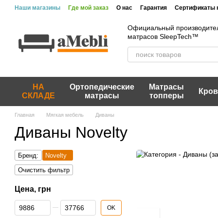
Перейти к основному контенту
Наши магазины
Где мой заказ
О нас
Гарантия
Сертификаты 
Вакансии
Акции и скидки
Отзывы
Пользовательское согла
Официальный производител
матрасов SleepTech™
НА
Ортопедические
Матрасы
Кров
СКЛАДЕ
матрасы
топперы
Главная
Мягкая мебель
Диваны
Диваны Novelty
Бренд:
Novelty
Очистить фильтр
Цена, грн
От Цена, грн
До Цена, грн
OK