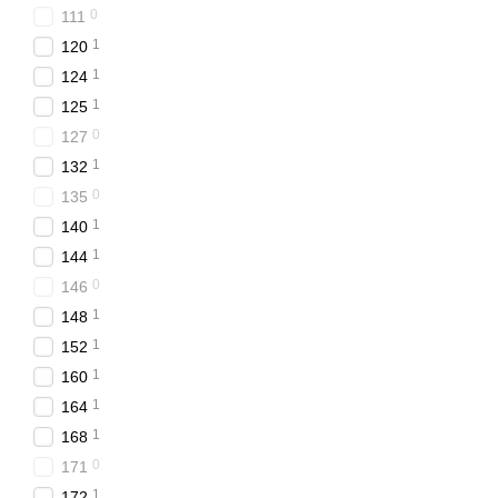
металлический цельн
0
111
цельное спальное мес
1
120
1
124
наличие трехпозици
встречаются различн
1
125
0
съемный матрас повы
127
нижнего прочного ПП
1
132
матрасное покрытие 
0
135
1
140
подлокотники, фикси
1
144
наружный чехол с зас
0
146
глубокий ящик для п
1
148
Диван Novelty может лег
1
152
дополнительная планка 
1
160
позволяет мышцам и поз
между ламелями. Мягкие
1
164
1
168
Как правильно
0
171
Диван-кровать Novelty 
1
172