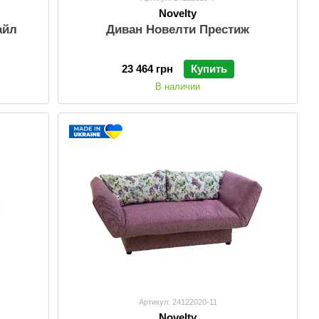
Novelty
айл
Диван Новелти Престиж
23 464 грн
Купить
В наличии
Артикул: 24122020-11
Novelty