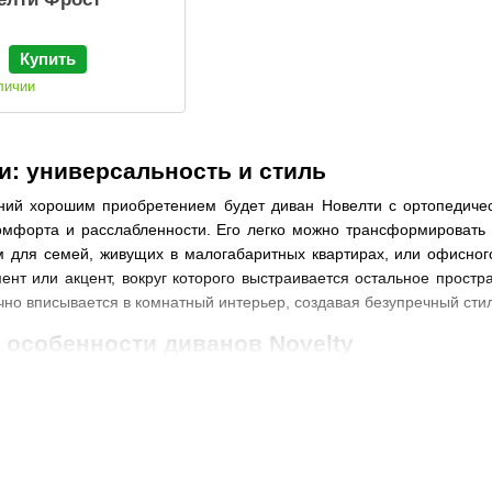
Купить
личии
: универсальность и стиль
ий хорошим приобретением будет диван Новелти с ортопедическ
омфорта и расслабленности. Его легко можно трансформировать
 для семей, живущих в малогабаритных квартирах, или офисного
ент или акцент, вокруг которого выстраивается остальное прост
чно вписывается в комнатный интерьер, создавая безупречный стил
особенности диванов Novelty
инского бренда обладают следующими характеристиками:
ламели большей толщины, их поперечное размещение, позволяющ
 матрасу прогибаться и деформироваться;
ых колесиков, не царапающих поверхность пола;