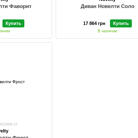
лти Фаворит
Диван Новелти Соло
Купить
17 864 грн
Купить
личии
В наличии
24122020-12
elty
елти Фрост