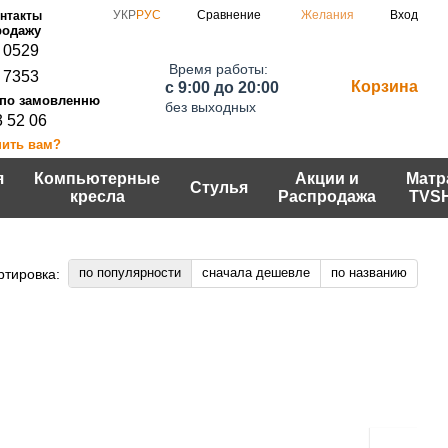
Сравнение
УКР
РУС
Желания
Вход
нтакты
 0529
Время работы:
 7353
Корзина
c 9:00 до 20:00
без выходных
3 52 06
нить вам?
я
Компьютерные
Акции и
Матр
Стулья
кресла
Распродажа
TVS
по популярности
сначала дешевле
по названию
ртировка: