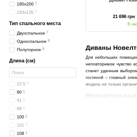
7
180x200
0
193х135
21 696 грн
Тип спального места
В на
7
Двухспальное
8
Односпальное
Диваны Новелти
9
Полуторное
Для небольших помещен
Длина (см)
неповторимое чувство к
станет удачным выбором
гостиной – главный элем
0
22.5
модель не только органи
1
80
Отличительные 
0
91
Модели известного укра
0
98
усиленные буковые 
2
100
время сна, не давая
0
101
наличие прорезиненн
1
108