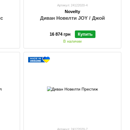
Артикул: 24122020-4
Novelty
кс
Диван Новелти JOY / Джой
16 874 грн
Купить
В наличии
Артикул: 24122020-7