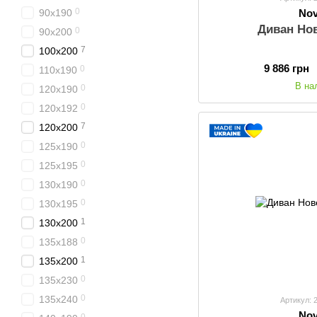
0
Nov
90x190
Диван Но
0
90x200
7
100x200
9 886 грн
0
110x190
В на
0
120x190
0
120x192
7
120x200
0
125x190
0
125x195
0
130x190
0
130x195
1
130x200
0
135x188
1
135x200
0
135x230
0
135x240
Артикул: 
Nov