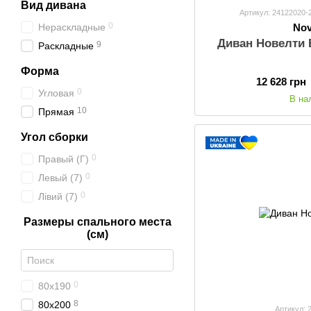
Вид дивана
Артикул: 24122020-
0
Нераскладные
Nov
Диван Новелти E
9
Раскладные
Форма
12 628 грн
0
Угловая
В на
10
Прямая
Угол сборки
0
Правый (Г)
0
Левый (7)
0
Лівий (7)
Размеры спального места
(см)
0
80x190
8
80x200
Артикул: 