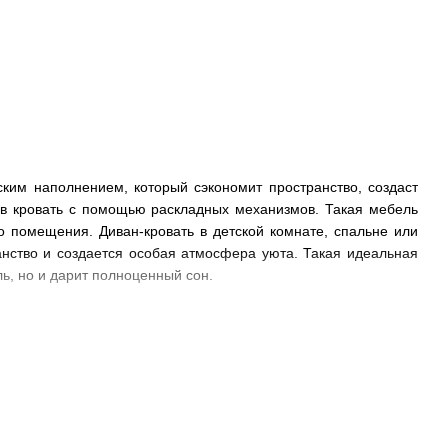
им наполнением, который сэкономит пространство, создаст
 в кровать с помощью раскладных механизмов. Такая мебель
 помещения. Диван-кровать в детской комнате, спальне или
ранство и создается особая атмосфера уюта. Такая идеальная
ь, но и дарит полноценный сон.
ее идеально поддерживать позвоночник и тело человека во