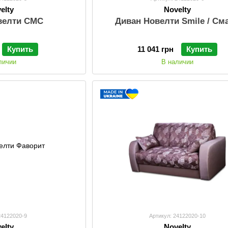
elty
Novelty
велти СМС
Диван Новелти Smile / См
Купить
11 041 грн
Купить
личии
В наличии
24122020-9
Артикул: 24122020-10
elty
Novelty