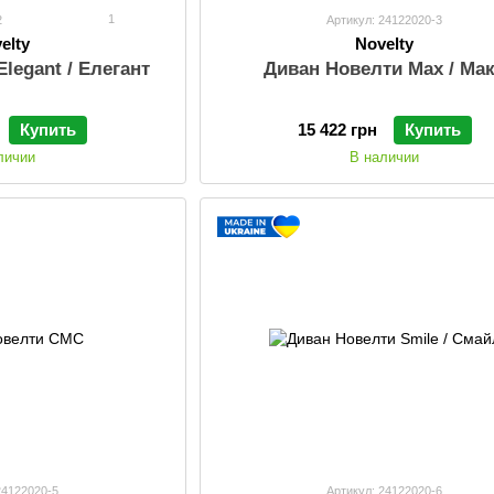
1
2
Артикул: 24122020-3
elty
Novelty
legant / Елегант
Диван Новелти Max / Ма
Купить
15 422 грн
Купить
личии
В наличии
24122020-5
Артикул: 24122020-6