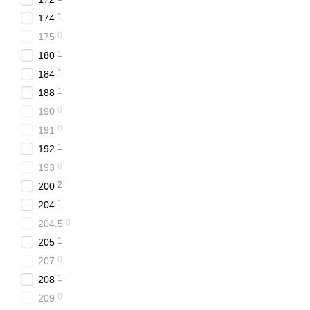
компактен и малогабарит
1
174
Размер и пропорции 
0
175
создают ощущения п
1
180
Функциональность. Е
1
184
Качество конструкци
1
188
Дизайн и стиль. Выб
0
190
цвета и отделку.
0
191
Диванная конструкция до
1
192
Как выгодно ку
0
193
2
200
Интернет-магазин aMebl
ряд выполнен в разно
1
204
трансформации, вместит
0
204.5
ламели, наличие антико
1
205
Диван Новелти в Киеве п
0
207
Доставка купленного то
1
208
поэтому диваны Новелт
0
209
квалифицированную помо