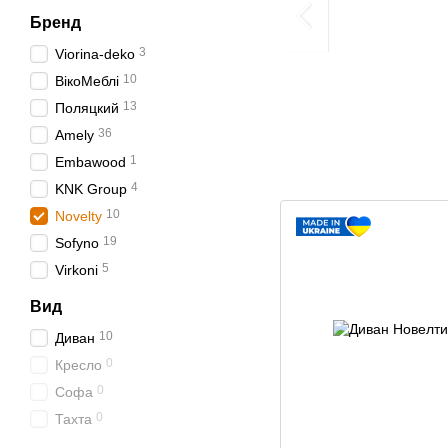
Бренд
3
Viorina-deko
10
ВікоМеблі
13
Поляцкий
36
Amely
1
Embawood
4
KNK Group
10
Novelty
19
Sofyno
5
Virkoni
Вид
10
Диван
0
Кресло
0
Софа
0
Тахта