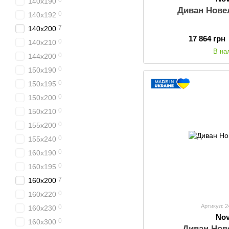
0
140x190
Диван Нове
0
140х192
7
140x200
17 864 грн
0
140x210
В на
0
144x200
0
150x190
0
150x195
0
150x200
0
150x210
0
155x200
0
155x240
0
160x190
0
160x195
7
160x200
0
160x220
Артикул: 
0
160x230
Nov
0
160x300
Диван Нов