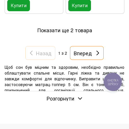
Купити
Купити
Показати ще 2 товара
Назад
Вперед
1
з 2
Щоб сон був міцним та здоровим, необхідно правильно
облаштувати спальне місце. Гарні ліжка та дивани не
завжди комфортні для відпочинку. Виправити це можна,
КНОПКА
застосовуючи матрац-топпер 5 см. Він є тонким виріб,
ЗВ'ЯЗКУ
призначений для організації спального місця.
Використовуючи топпер 5 см, вдасться покращити
Розгорнути
анатомічні властивості дивана чи ліжка.
В інтернет-магазині Amebli представлено широкий
асортимент тонких матраців без пружин. Моделі завтовшки
5 см від відомих брендів (Simpler, Family Sleep, HighFoam,
Eurosleep, MatroLuxe тощо) дозволять покращити своє