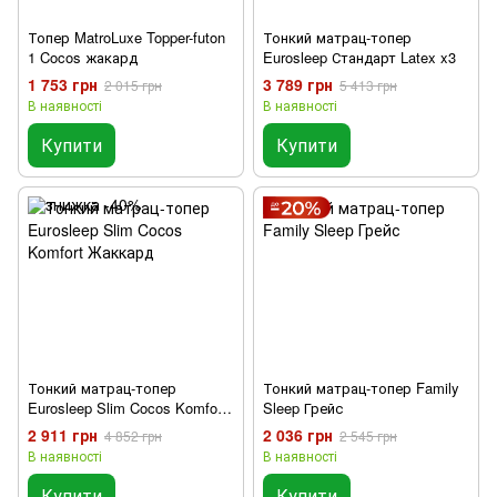
Топер MatroLuxe Topper-futon
Тонкий матрац-топер
1 Cocos жакард
Eurosleep Стандарт Latex x3
1 753 грн
3 789 грн
2 015 грн
5 413 грн
В наявності
В наявності
Купити
Купити
Тонкий матрац-топер
Тонкий матрац-топер Family
Eurosleep Slim Cocos Komfort
Sleep Грейс
Жаккард
2 911 грн
2 036 грн
4 852 грн
2 545 грн
В наявності
В наявності
Купити
Купити