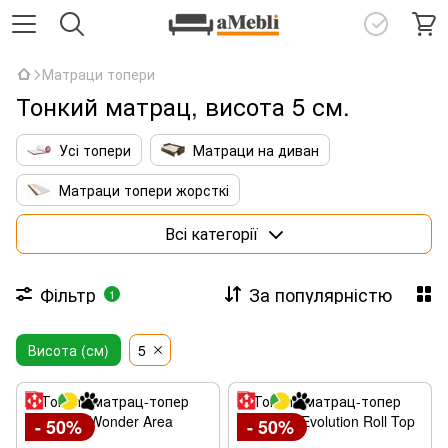
Матраци топери
Тонкий матрац, висота 5 см.
Усі топери
Матраци на диван
Матраци топери жорсткі
Матраци топери з кокосовою койрою
Всі категорії
Тонкі латексні топери
Фільтр
За популярністю
1
Матраци топери 140х190
Висота (см)
Матраци топери 160х190
5
Матраци топери 160х200
- 50%
- 50%
Матраци топери 180х200