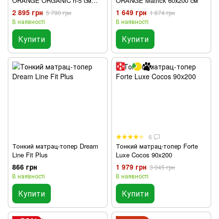
ORANGE ORGANIC h-5 см
ORANGE Matrick 60х200 см
180х190
2 895 грн
1 649 грн
5 790 грн
1 874 грн
В наявності
В наявності
Купити
Купити
6
Тонкий матрац-топер Dream
Тонкий матрац-топер Forte
Line Fit Plus
Luxe Cocos 90x200
866 грн
1 979 грн
3 045 грн
В наявності
В наявності
Купити
Купити