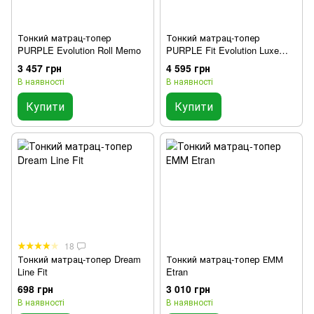
Тонкий матрац-топер
Тонкий матрац-топер
PURPLE Evolution Roll Memo
PURPLE Fit Evolution Luxe
Light 120х190 см
3 457 грн
4 595 грн
В наявності
В наявності
Купити
Купити
18
Тонкий матрац-топер Dream
Тонкий матрац-топер ЕММ
Line Fit
Etran
698 грн
3 010 грн
В наявності
В наявності