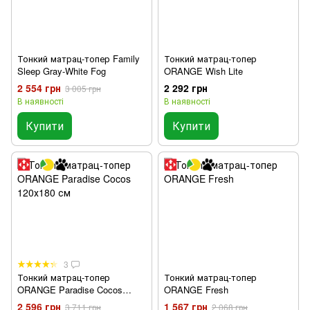
Тонкий матрац-топер Family
Тонкий матрац-топер
Sleep Gray-White Fog
ORANGE Wish Lite
2 554 грн
2 292 грн
3 005 грн
В наявності
В наявності
Купити
Купити
3
Тонкий матрац-топер
Тонкий матрац-топер
ORANGE Paradise Cocos
ORANGE Fresh
120х180 см
2 596 грн
1 567 грн
3 711 грн
2 068 грн