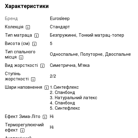
Характеристики
Бренд
Eurosleep
Колекція
Стандарт
Тип матраца
Безпружинні, Тонкий матрац-топер
Висота (см)
5
Тип спального
Односпальне, Полуторне, Двоспальне
місця
Вид жорсткості
Симетрична, М'яка
Ступінь
2/2
жорсткості
Шари наповнення
1.Синтефлекс
2. Спанбонд
3. Натуральний латекс
4. Спанбонд
5. Синтефлекс
Ефект Зима-Літо
Ні
Терморегулюючий
Ні
ефект
Анатомічний