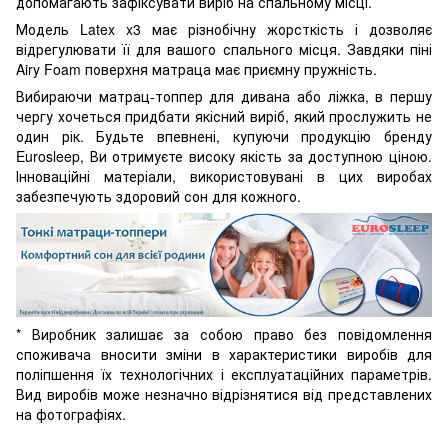
допомагають зафіксувати виріб на спальному місці.
Модель Latex x3 має різнобічну жорсткість і дозволяє
відрегулювати її для вашого спального місця. Завдяки піні
Airy Foam поверхня матраца має приємну пружність.
Вибираючи матрац-топпер для дивана або ліжка, в першу
чергу хочеться придбати якісний виріб, який прослужить не
один рік. Будьте впевнені, купуючи продукцію бренду
Eurosleep, Ви отримуєте високу якість за доступною ціною.
Інноваційні матеріали, використовувані в цих виробах
забезпечують здоровий сон для кожного.
* Виробник залишає за собою право без повідомлення
споживача вносити зміни в характеристики виробів для
поліпшення їх технологічних і експлуатаційних параметрів.
Вид виробів може незначно відрізнятися від представлених
на фотографіях.