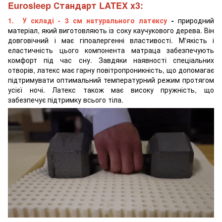
Eurosleep Стандарт LATEX x3:
1. У складі - 3 см натурального латексу
-
природний
матеріал, який виготовляють із соку каучукового дерева. Він
довговічний і має гіпоалергенні властивості. М'якість і
еластичність цього компонента матраца забезпечують
комфорт під час сну. Завдяки наявності спеціальних
отворів, латекс має гарну повітропроникність, що допомагає
підтримувати оптимальний температурний режим протягом
усієї ночі. Латекс також має високу пружність, що
забезпечує підтримку всього тіла.