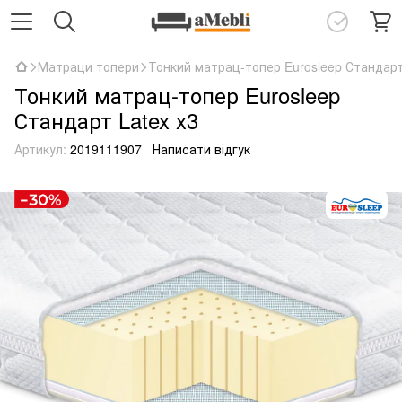
Матраци топери
Тонкий матрац-топер Eurosleep Стандарт
Тонкий матрац-топер Eurosleep
Стандарт Latex x3
Артикул:
2019111907
Написати відгук