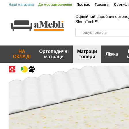
Перейти до основного контенту
Наші магазини
Де моє замовлення
Про нас
Гарантія
Сертифік
Вакансії
Акції та знижки
Відгуки про магазин
Офіційний виробник ортопе
SleepTech™
НА
Ортопедичні
Матраци
Ліжка
СКЛАДІ
матраци
топери