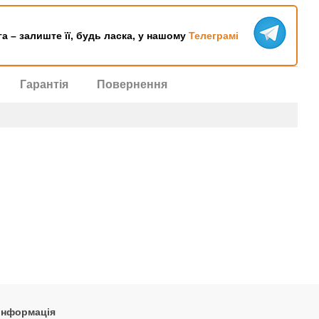
га – залиште її, будь ласка, у нашому
Телеграмі
Гарантія
Повернення
 інформація