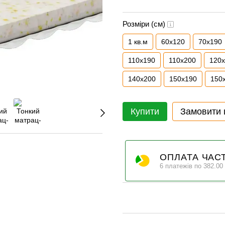
Розміри (см)
1 кв.м
60х120
70x190
110x190
110x200
120
140x200
150x190
150
Купити
Замовити
ОПЛАТА ЧАС
6 платежів по 382.00