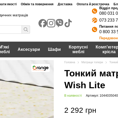
ати якості
Обмін та повернення
Доставка
Оплата й розстрочка
Бл
080 031 
дичних матраців
073 233 
0 800 33 
Передзвон
М'які
Корпусні
Комп'ютер
Аксесуари
Шафи
меблі
меблі
крісла
Головна
Матраци топери
Тонки
Тонкий мат
Wish Lite
В наявності
Артикул: 104403504
2 292 грн