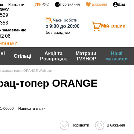
Порівняння
УКР
РУС
Бажання
Вхід
ог
Контакти
0529
Часи роботи:
7353
Мій кошик
з 9:00 до 20:00
без вихідних
52 06
ити вам?
ні
Акції та
Матраци
Наші
Стільці
Розпродаж
TVSHOP
магазини
й матрац-топер ORANGE Wish Lite
рац-топер ORANGE
01-00000
Написати відгук
Порівняти
В бажання