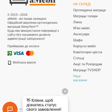
НА СКЛАДІ
Ортопедичні матраци
© 2015—2026
Матраци топери
aMebli - всі права захищені.
Ліжка
Офіційний виробник ортопедичних
матраців SleepTech™
М'які меблі
Будь-яке використання інформації з
Аксесуари
сайту без письмового дозволу
адміністрації заборонено!
Шафи
Корпусні меблі
Приймаємо до оплати
Комп'ютерні крісла
Стільці
Мобільна версія
Акції та Розпродаж
Матраци TVSHOP
Наші
магазини
Інтернет-магазин створений з Хорошоп