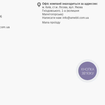
9
Офіс компанії знаходиться за адресою:
м. Київ, ст.м. Лісова, вул. Якова
3
Гніздовського, 1-а (колишня
Магнітогорська)
06
Написати нам:
info@amebli.com.ua
Мапа проїзду
.com.ua
КНОПКА
ЗВ'ЯЗКУ