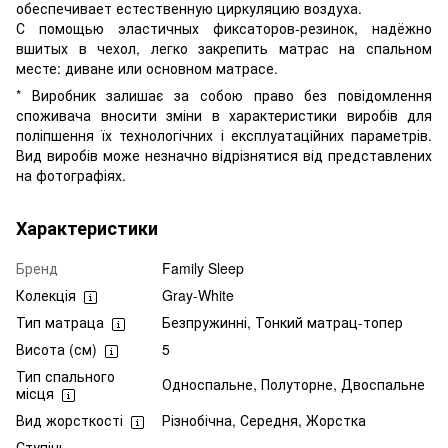
обеспечивает естественную циркуляцию воздуха.
С помощью эластичных фиксаторов-резинок, надёжно
вшитых в чехол, легко закрепить матрас на спальном
месте: диване или основном матрасе.
* Виробник залишає за собою право без повідомлення
споживача вносити зміни в характеристики виробів для
поліпшення їх технологічних і експлуатаційних параметрів.
Вид виробів може незначно відрізнятися від представлених
на фотографіях.
Характеристики
Бренд
Family Sleep
Колекція
Gray-White
Тип матраца
Безпружинні, Тонкий матрац-топер
Висота (см)
5
Тип спального
Односпальне, Полуторне, Двоспальне
місця
Вид жорсткості
Різнобічна, Середня, Жорстка
Ступінь