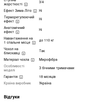
3/4
жорсткості
Ефект Зима-Літо
Ні
Терморегулюючий
Ні
ефект
Анатомічний
Ні
ефект
Навантаження на
до 110 кг
1 спальне місце
Чохол на
Так
блискавці
Матеріал чохла
Мікрофібра
Особливості
З бічними тримачами
моделі
Гарантія
18 місяців
Країна виробник
Україна
Відгуки