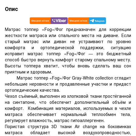
Опис
Матрас топпер «Fog»/Фог предназначен для коррекции
жесткости матраса или спального места на диване. Если
старый матрас или диван не устраивают по уровню
комфорта и ортопедической поддержки, ситуацию
исправит матрас топпер «Fog»/Фог — это бюджетный
способ быстро вернуть комфорт старому спальному месту.
Высоты топпера хватит, чтобы вновь сделать ваш сон
приятным и здоровым.
Матрас топпер «Fog»/Фог Gray-White collection сгладит
небольшие неровности и продавленные участки и придаст
ортопедические качества.
Чехол съёмный, выполнен из хлопковой ткани простёганной
на синтапоне, что обеспечит дополнительный объём и
комфорт. Комбинация материалов, используемых в чехле
матраса обеспечивает нормальный теплообмен тела,
регулирует влажность, матрас гипоаллергенен.
Пористая структура 3D ткани Air change на боковинках
матраса обладает высокой воздухопроводностью,