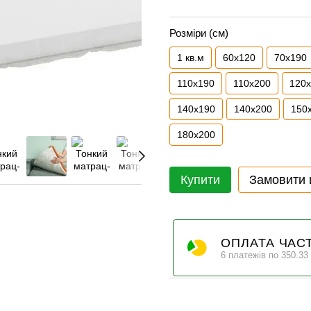
Розміри (см)
1 кв.м
60х120
70x190
110x190
110x200
120
140x190
140x200
150
180x200
Купити
Замовити
ОПЛАТА ЧАС
6 платежів по 350.33