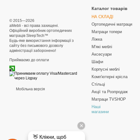
Каталог товарів
НА СКЛАДІ
© 2015—2026
Ортопедичні матраци
aMebli - всі права захищені.
Офіційний виробник ортопедичних
Матраци топери
матраців SleepTech™
Ліжка
Будь-яке використання інформації з
сайту без письмового дозволу
М'які меблі
адміністрації заборонено!
Аксесуари
Приймаємо до оплати
Шафи
Корпусні меблі
Комп'ютерні крісла
Стільці
Мобільна версія
Акції та Розпродаж
Матраци TVSHOP
Наші
магазини