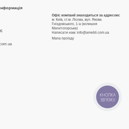
 інформація
9
Офіс компанії знаходиться за адресою:
м. Київ, ст.м. Лісова, вул. Якова
3
Гніздовського, 1-а (колишня
Магнітогорська)
06
Написати нам:
info@amebli.com.ua
Мапа проїзду
.com.ua
КНОПКА
ЗВ'ЯЗКУ