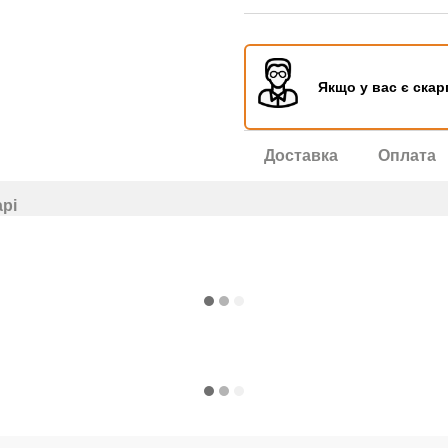
Якщо у вас є скар
Доставка
Оплата
арі