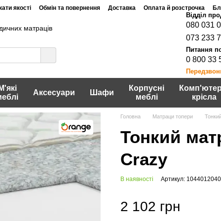
ати якості
Обмін та повернення
Доставка
Оплата й розстрочка
Бл
080 031 
дичних матраців
073 233 
0 800 33 
Передзвон
М'які
Корпусні
Комп'ютер
Аксесуари
Шафи
меблі
меблі
крісла
Головна
Матраци топери
Тонки
Тонкий мат
Crazy
В наявності
Артикул: 104401204
2 102 грн