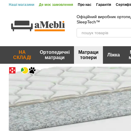
Перейти до основного контенту
Наші магазини
Де моє замовлення
Про нас
Гарантія
Сертифік
Вакансії
Акції та знижки
Відгуки про магазин
Офіційний виробник ортопе
SleepTech™
НА
Ортопедичні
Матраци
Ліжка
СКЛАДІ
матраци
топери