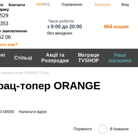
Порівняння
УКР
РУС
Бажання
Вхід
ог
Контакти
0529
Часи роботи:
7353
з 9:00 до 20:00
Мій кошик
без вихідних
52 06
ити вам?
ні
Акції та
Матраци
Наші
Стільці
Розпродаж
TVSHOP
магазини
й матрац-топер ORANGE Crazy
рац-топер ORANGE
03-00000
Написати відгук
Порівняти
В бажання