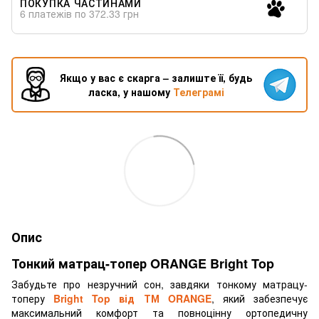
ПОКУПКА ЧАСТИНАМИ
6 платежів по 372.33 грн
Якщо у вас є скарга – залиште її, будь
ласка, у нашому
Телеграмі
Опис
Тонкий матрац-топер ORANGE Bright Top
Забудьте про незручний сон, завдяки тонкому матрацу-
топеру
Bright Top від ТМ ORANGE
, який забезпечує
максимальний комфорт та повноцінну ортопедичну