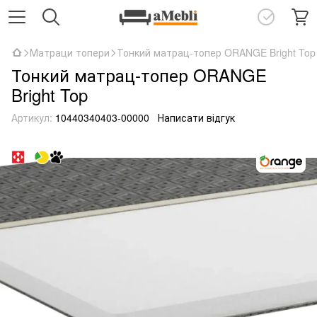
Матраци топери
Тонкий матрац-топер ORANGE Bright Top
Тонкий матрац-топер ORANGE
Bright Top
Артикул:
10440340403-00000
Написати відгук