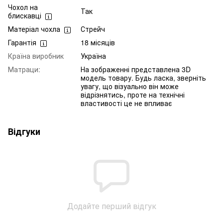
Чохол на
Так
блискавці
Матеріал чохла
Стрейч
Гарантія
18 місяців
Країна виробник
Україна
Матраци:
На зображенні представлена 3D
модель товару. Будь ласка, зверніть
увагу, що візуально він може
відрізнятись, проте на технічні
властивості це не впливає
Відгуки
Додайте перший відгук