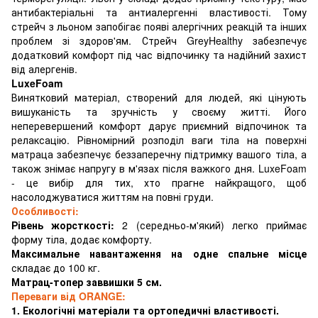
антибактеріальні та антиалергенні властивості. Тому
стрейч з льоном запобігає появі алергічних реакцій та інших
проблем зі здоров'ям. Стрейч GreyHealthy забезпечує
додатковий комфорт під час відпочинку та надійний захист
від алергенів.
LuxeFoam
Винятковий матеріал, створений для людей, які цінують
вишуканість та зручність у своєму житті. Його
неперевершений комфорт дарує приємний відпочинок та
релаксацію. Рівномірний розподіл ваги тіла на поверхні
матраца забезпечує беззаперечну підтримку вашого тіла, а
також знімає напругу в м'язах після важкого дня. LuxeFoam
- це вибір для тих, хто прагне найкращого, щоб
насолоджуватися життям на повні груди.
Особливості:
Рівень жорсткості:
2 (середньо-м'який) легко приймає
форму тіла, додає комфорту.
Максимальне навантаження на одне спальне місце
складає до 100 кг.
Матрац-топер заввишки 5 см.
Переваги від ORANGE:
1. Екологічні матеріали та ортопедичні властивості.