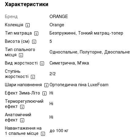
Характеристики
Бренд
ORANGE
Колекція
Orange
Тип матраца
Безпружинні, Тонкий матрац-топер
Висота (см)
5
Тип спального
Односпальне, Полуторне, Двоспальне
місця
Вид жорсткості
Симетрична, М'яка
Ступінь
2/2
жорсткості
Шари наповнення
Ортопедична піна LuxeFoam
Ефект Зима-Літо
Ні
Терморегулюючий
Ні
ефект
Анатомічний
Ні
ефект
Навантаження на
до 100 кг
1 спальне місце