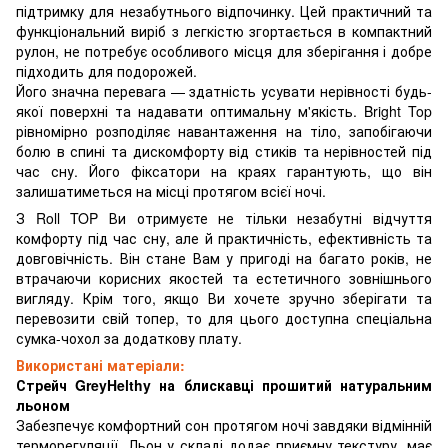
підтримку для незабутнього відпочинку. Цей практичний та
функціональний виріб з легкістю згортається в компактний
рулон, не потребує особливого місця для зберігання і добре
підходить для подорожей.
Його значна перевага — здатність усувати нерівності будь-
якої поверхні та надавати оптимальну м'якість. Bright Top
рівномірно розподіляє навантаження на тіло, запобігаючи
болю в спині та дискомфорту від стиків та нерівностей під
час сну. Його фіксатори на краях гарантують, що він
залишатиметься на місці протягом всієї ночі.
З Roll TOP Ви отримуєте не тільки незабутні відчуття
комфорту під час сну, але й практичність, ефективність та
довговічність. Він стане Вам у пригоді на багато років, не
втрачаючи корисних якостей та естетичного зовнішнього
вигляду. Крім того, якщо Ви хочете зручно зберігати та
перевозити свій топер, то для цього доступна спеціальна
сумка-чохол за додаткову плату.
Використані матеріали:
Стрейч GreyHelthy на блискавці прошитий натуральним
льоном
Забезпечує комфортний сон протягом ночі завдяки відмінній
терморегуляції. Льон у складі додає приємну текстуру, має