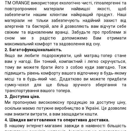
ТМ ORANGE використовує екологічно чисті, гіпоалергенні та
повітропроникні матеріали найвищої якості, щоб
забезпечити нашим клієнтам найкращий продукт. Наші
матеріали не тільки забезпечують надійний захист від
алергенів та бактерій, але й дозволяють вам відчути себе
свіжим та відновленим вранці. Забудьте про проблеми зі
сном ми з радістю допоможемо Вам отримати
максимальний комфорт та задоволення від сну.
2. Багатофункціональність.
Якщо ви любите подорожувати, цей матрац-топер стане
вам у нагоді. Він тонкий, компактний і легко скручується,
тому ви можете брати його з собою куди завгодно. Тож
підвищить рівень комфорту вашого відпочинку в будь-якому
місці та в будь-який час. Додатково ви можете придбати
сумку-чохол для ще більш зручного зберігання та
транспортування вашого топера.
3. Доступна ціна.
Ми пропонуємо високоякісну продукцію за доступну ціну,
оскільки маємо потужне виробництво в Україні. Це дозволяє
нам знизити витрати, а вам заощадити кошти.
4. Швидке виготовлення та оперативна доставка.
В нашому інтернет-магазині завжди в наявності більшість