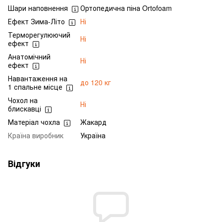
Шари наповнення
Ортопедична піна Ortofoam
Ефект Зима-Літо
Ні
Терморегулюючий
Ні
ефект
Анатомічний
Ні
ефект
Навантаження на
до 120 кг
1 спальне місце
Чохол на
Ні
блискавці
Матеріал чохла
Жакард
Країна виробник
Україна
Відгуки