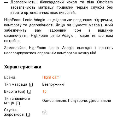
Довговічність: Жаккардовий чохол та піна Ortofoam
забезпечують матрацу тривалий термін служби без
втрати ортопедичних властивостей.
HighFoam Lento Adagio – це ідеальне поєднання підтримки,
комфорту та довговічності. Якщо ви шукаєте матрац, який
забезпечить вам здоровий сон і відмінне
самопочуття, HighFoam Lento Adagio – саме те, що вам
потрібно.
Замовляйте HighFoam Lento Adagio сьогодні і почніть
насолоджуватися справжнім комфортом кожну ніч!
Характеристики
Бренд
HighFoam
Тип матраца
Безпружинні
Висота (см)
15
Тип спального
Односпальне, Полуторне, Двоспальне
місця
Ступінь
3/3
жорсткості