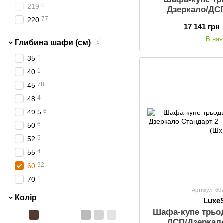
0
219
0
184
Дзеркало/ДСП
Габарити: 210
77
220
20
200
17 141 грн
7
225
45
210
В ная
Глибина шафи (см)
74
230
48
220
1
35
85
240
0
225
1
40
45
230
78
45
0
232.5
4
48
46
240
6
49.5
0
270
6
50
0
271.2
5
52
0
310
4
55
92
60
1
70
Артикул: 60
Колір
Luxe
Шафа-купе трьо
ДСП/Дзеркало