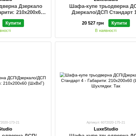
дверна Дзеркало
Шафа-купе трьодверна Д
арити: 210х200х60
Дзеркало/ДСП Стандарт 1
ухлядки: Так
Габарити: 210х200х60 (ШхВ
Купити
20 527 грн
Купити
Шухлядки: Так
вності
В наявності
72020-173-21
Артикул: 6072020-175-21
Studio
LuxeStudio
ьодверна ДСП/
Шафа-купе трьодверна Д