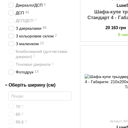
5
Luxe
Дзеркало/ДСП
Шафа-купе т
40
ДСП
Стандарт 4 - Габ
0
ДСП/ДСП
(ШхВхГ), Ш
20 163 грн
46
З дзеркалами
В ная
2
З кольоровим склом
12
З малюнком
Комбінований (дсп+вставки
0
дзеркал)
0
Тоновані дзеркала
13
Фотодрук
0
ЛДСП - 16 мм
Оберіть ширину (см)
0
70
0
80
Артикул: 60
0
89,6
Luxe