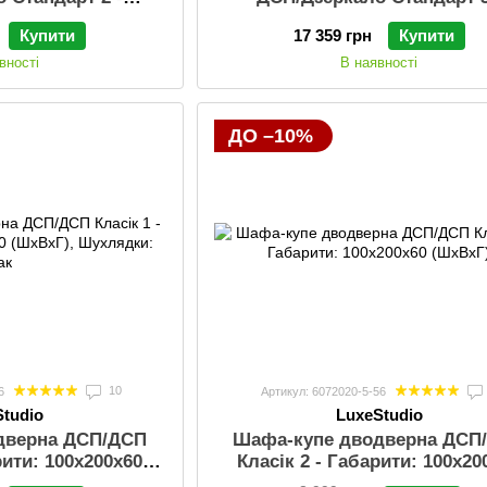
х200х60 (ШхВхГ)
Габарити: 210х200х60 (ШхВ
Купити
17 359 грн
Купити
вності
В наявності
ДО –10%
10
6
Артикул: 6072020-5-56
Studio
LuxeStudio
дверна ДСП/ДСП
Шафа-купе дводверна ДСП
рити: 100х200х60
Класік 2 - Габарити: 100х20
ухлядки: Так
(ШхВхГ)