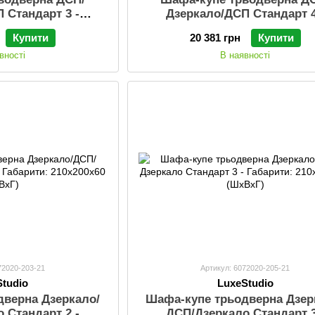
 Стандарт 3 -
Дзеркало/ДСП Стандарт 4
х200х60 (ШхВхГ)
Габарити: 210х200х60 (ШхВ
Купити
20 381 грн
Купити
Шухлядки: Так
вності
В наявності
72020-203-21
Артикул: 6072020-205-21
Studio
LuxeStudio
дверна Дзеркало/
Шафа-купе трьодверна Дзер
 Стандарт 2 -
ДСП/Дзеркало Стандарт 3