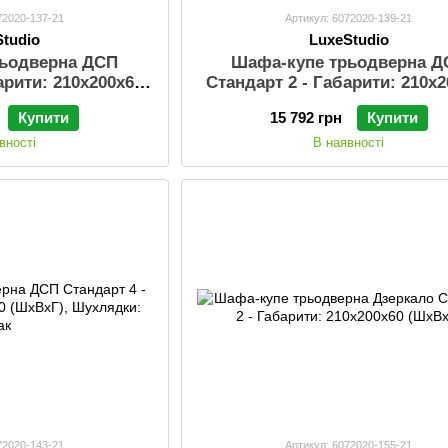
72020-137-21
Артикул: 6072020-139-21
Studio
LuxeStudio
рьодверна ДСП
Шафа-купе трьодверна Д
арити: 210х200х60
Стандарт 2 - Габарити: 210х
ухлядки: Так
(ШхВхГ)
Купити
15 792 грн
Купити
вності
В наявності
72020-143-21
Артикул: 6072020-155-21