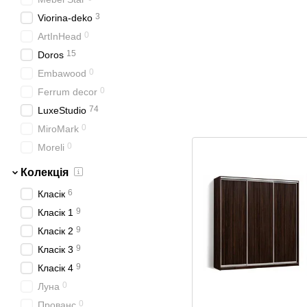
3
Viorina-deko
0
ArtInHead
15
Doros
0
Embawood
0
Ferrum decor
74
LuxeStudio
0
MiroMark
0
Moreli
Колекція
6
Класік
9
Класік 1
9
Класік 2
9
Класік 3
9
Класік 4
0
Луна
0
Прованс