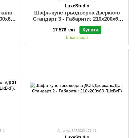
LuxeStudio
ркало
Шафа-купе трьодверна Дзеркало
200х60
Стандарт 3 - Габарити: 210х200х60
(ШхВхГ)
17 576 грн
Купити
В наявності
1
Артикул: 6072020-171-21
LuxeStudio