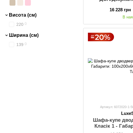
Габарити: 210
16 228 грн
Висота (см)
В ная
0
220
Ширина (см)
0
139
Артикул: 6072020-1-5
Luxe
Шафа-купе дво
Класiк 1 - Габа
(ШхВхГ), Ш