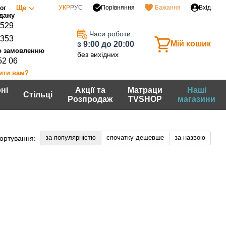
Порівняння
Ще
УКР
РУС
Бажання
Вхід
ог
0529
Часи роботи:
7353
Мій кошик
з 9:00 до 20:00
без вихідних
52 06
ити вам?
ні
Акції та
Матраци
Наші
Стільці
Розпродаж
TVSHOP
магазини
за популярністю
спочатку дешевше
за назвою
ортування: