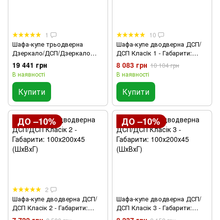
1
10
Шафа-купе трьодверна
Шафа-купе дводверна ДСП/
Дзеркало/ДСП/Дзеркало
ДСП Класiк 1 - Габарити:
Стандарт 4
100х200х45 (ШхВхГ),
19 441 грн
8 083 грн
10 104 грн
Шухлядки: Так
В наявності
В наявності
Купити
Купити
ДО –10%
ДО –10%
2
Шафа-купе дводверна ДСП/
Шафа-купе дводверна ДСП/
ДСП Класік 2 - Габарити:
ДСП Класік 3 - Габарити:
100х200х45 (ШхВхГ)
100х200х45 (ШхВхГ)
7 722 грн
8 237 грн