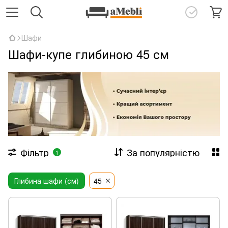
Шафи
Шафи-купе глибиною 45 см
Фільтр
За популярністю
1
Глибина шафи (см)
45