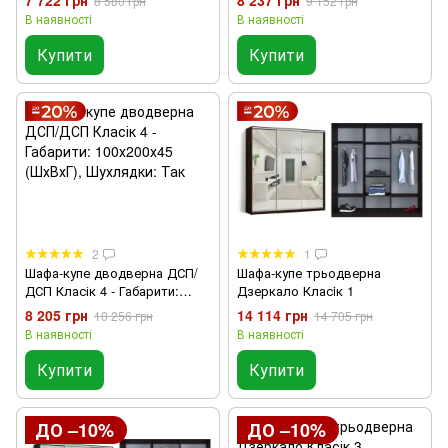
8 580 грн
9 152 грн
В наявності
В наявності
Купити
Купити
2
1
Шафа-купе дводверна ДСП/
Шафа-купе трьодверна
ДСП Класік 4 - Габарити:
Дзеркало Класiк 1
100х200х45 (ШхВхГ),
8 205 грн
14 114 грн
10 256 грн
14 705 грн
Шухлядки: Так
В наявності
В наявності
Купити
Купити
ДО –10%
ДО –10%