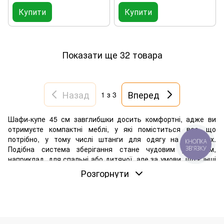
Купити
Купити
Показати ще 32 товара
Назад
Вперед
1
з 3
Шафи-купе 45 см завглибшки досить комфортні, адже ви
отримуєте компактні меблі, у які поміститься все, що
потрібно, у тому числі штанги для одягу на вішалках.
КНОПКА
Подібна система зберігання стане чудовим рішенням,
ЗВ'ЯЗКУ
наприклад, для спальні або дитячої, але за умови, що є інші
системи зберігання. У нашому каталозі ви знайдете багато
Розгорнути
конфігурацій як у плані наповнення, так і в плані габаритів.
Основні переваги шаф-купе глибиною 45 см
Купити шафу глибиною 45 см клієнти вирішують через
велику кількість переваг. Серед них виділимо: