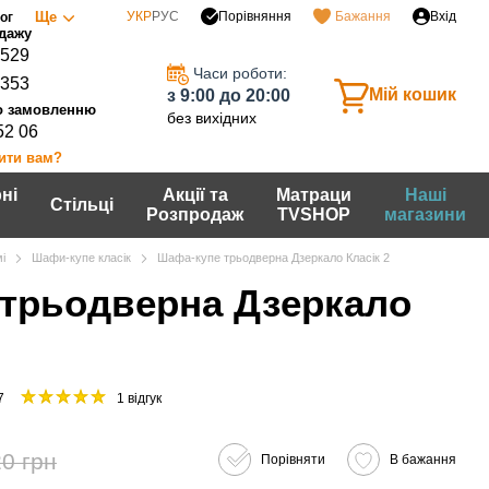
Порівняння
Ще
УКР
РУС
Бажання
Вхід
ог
0529
Часи роботи:
7353
Мій кошик
з 9:00 до 20:00
без вихідних
52 06
ити вам?
ні
Акції та
Матраци
Наші
Стільці
Розпродаж
TVSHOP
магазини
і
Шафи-купе класік
Шафа-купе трьодверна Дзеркало Класік 2
трьодверна Дзеркало
7
1 відгук
0 грн
Порівняти
В бажання