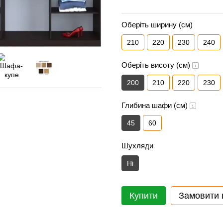
Оберіть ширину (см)
210
220
230
240
Оберіть висоту (см)
200
210
220
230
Глибина шафи (см)
45
60
Шухляди
Ні
Купити
Замовити