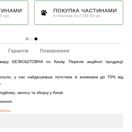
ТИНАМИ
ПОКУПКА ЧАСТИНАМИ
0 грн
6 платежів по 2 339.50 грн
Гарантія
Повернення
овару БЕЗКОШТОВНА по Києву. Перелік акційної продукції
ошти, у нас найдешевша логістика зі знижками до 70% від
.
ідйому, заносу та зборці у Києві.
рнення.
ртість