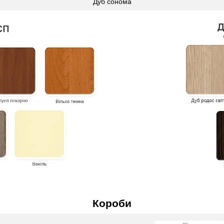
Дуб сонома
Короби