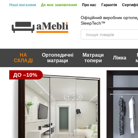
Перейти до основного контенту
Наші магазини
Де моє замовлення
Про нас
Гарантія
Сертифік
Офіційний виробник ортопе
SleepTech™
НА
Ортопедичні
Матраци
Ліжка
СКЛАДІ
матраци
топери
ДО –10%