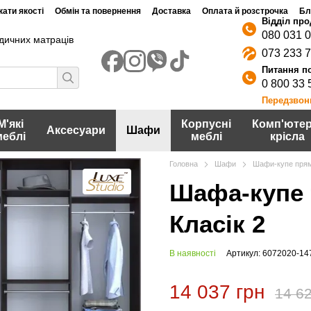
ати якості
Обмін та повернення
Доставка
Оплата й розстрочка
Бл
080 031 
дичних матраців
073 233 
0 800 33 
Передзвон
М'які
Корпусні
Комп'ютер
Аксесуари
Шафи
меблі
меблі
крісла
Головна
Шафи
Шафи-купе прям
Шафа-купе 
Класік 2
В наявності
Артикул: 6072020-14
14 037 грн
14 62