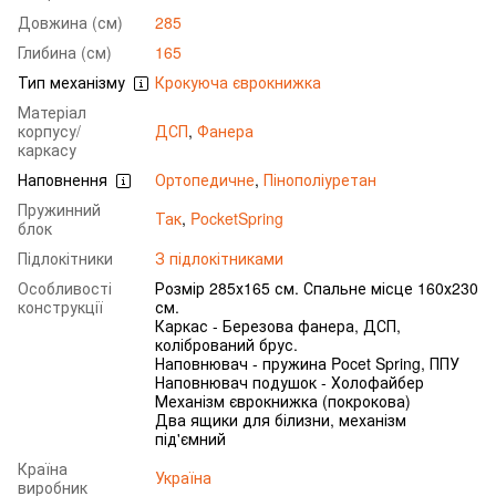
Довжина (см)
285
Глибина (см)
165
Тип механізму
Крокуюча єврокнижка
Матеріал
корпусу/
ДСП
,
Фанера
каркасу
Наповнення
Ортопедичне
,
Пінополіуретан
Пружинний
Так
,
PocketSpring
блок
Підлокітники
З підлокітниками
Особливості
Розмір 285х165 см. Спальне місце 160х230
конструкції
см.
Каркас - Березова фанера, ДСП,
колібрований брус.
Наповнювач - пружина Pocet Spring, ППУ
Наповнювач подушок - Холофайбер
Механізм єврокнижка (покрокова)
Два ящики для білизни, механізм
під'ємний
Країна
Україна
виробник