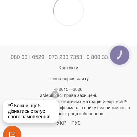
080 031 0529
073 233 7353
0 800 33 52 06
КНОПКА
ЗВ'ЯЗКУ
Контакти
Повна версія сайту
© 2015—2026
aMebli - всі права захищені.
Офіційний виробник ортопедичних матраців SleepTech™
Будь-яке використання інформації з сайту без письмового
дозволу адміністрації заборонено!
УКР
РУС