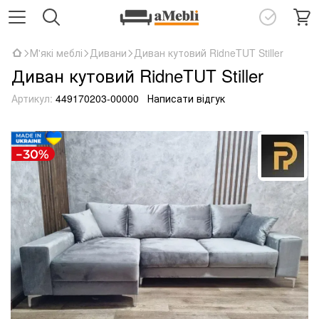
М'які меблі
Дивани
Диван кутовий RidneTUT Stiller
Диван кутовий RidneTUT Stiller
Артикул:
449170203-00000
Написати відгук