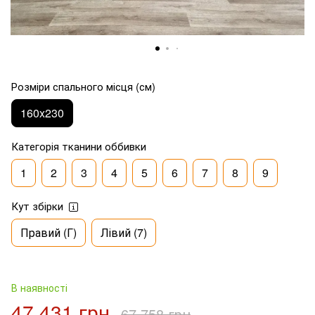
Розміри спального місця (см)
160x230
Категорія тканини оббивки
1
2
3
4
5
6
7
8
9
Кут збірки
Правий (Г)
Лівий (7)
В наявності
47 431 грн
67 758 грн