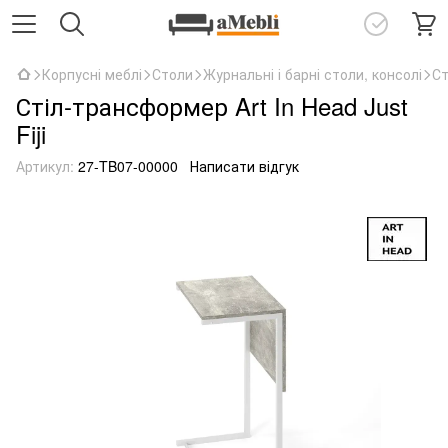
Корпусні меблі
Столи
Журнальні і барні столи, консолі
Ст
Стіл-трансформер Art In Head Just
Fiji
Артикул:
27-TB07-00000
Написати відгук