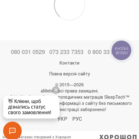
КНОПКА
080 031 0529
073 233 7353
0 800 33 52 06
ЗВ'ЯЗКУ
Контакти
Повна версія сайту
© 2015—2026
aMebli - всі права захищені.
Офіційний виробник ортопедичних матраців SleepTech™
Будь-яке використання інформації з сайту без письмового
дозволу адміністрації заборонено!
УКР
РУС
Інтернет-магазин створений з Хорошоп