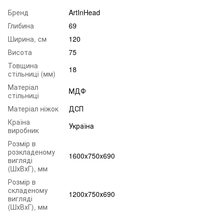
Бренд
ArtInHead
Глибина
69
Ширина, см
120
Висота
75
Товщина
18
стільниці (мм)
Матеріал
МДФ
стільниці
Матеріал ніжок
ДСП
Країна
Україна
виробник
Розмір в
розкладеному
1600x750x690
вигляді
(ШхВхГ), мм
Розмір в
складеному
1200х750х690
вигляді
(ШхВхГ), мм