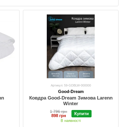
Артикул: 59-GDBLW-000000
Good-Dream
nn
Ковдра Good-Dream Зимова Larenn
Winter
1 796 грн
Купити
898 грн
В наявності