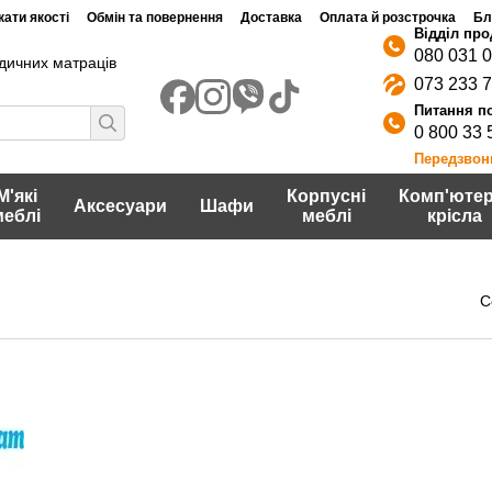
ати якості
Обмін та повернення
Доставка
Оплата й розстрочка
Бл
080 031 
дичних матраців
073 233 
0 800 33 
Передзвон
М'які
Корпусні
Комп'ютер
Аксесуари
Шафи
меблі
меблі
крісла
С