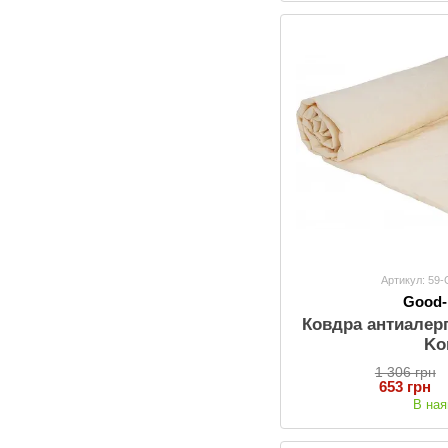
Артикул: 59
Good
Ковдра антиалер
Ko
1 306 грн
653 грн
В ная