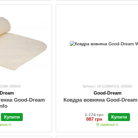
-GDBK-000000
Артикул: 59-GDBWOOL-000000
-Dream
Good-Dream
генна Good-Dream
Ковдра вовняна Good-Dream
nfo
1 774 грн
Купити
Купити
887 грн
вності
В наявності