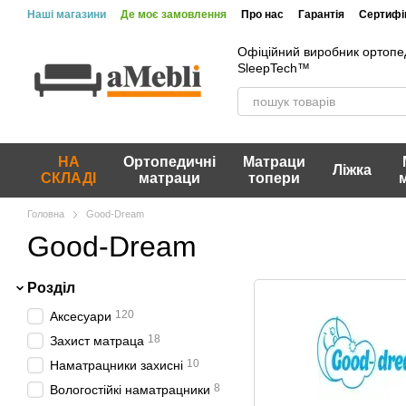
Перейти до основного контенту
Наші магазини
Де моє замовлення
Про нас
Гарантія
Сертифік
Офіційний виробник ортопе
SleepTech™
НА
Ортопедичні
Матраци
Ліжка
СКЛАДІ
матраци
топери
Головна
Good-Dream
Good-Dream
Розділ
120
Аксесуари
18
Захист матраца
10
Наматрацники захисні
8
Вологостійкі наматрацники