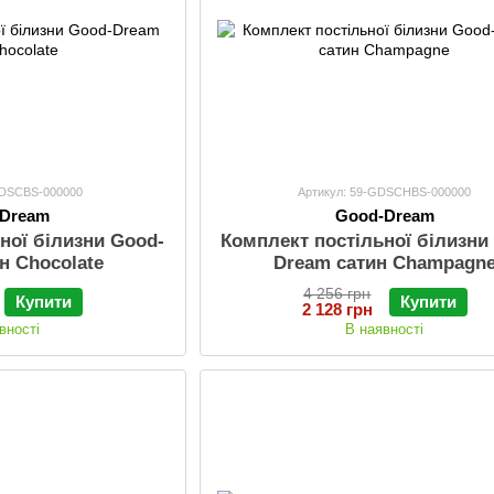
GDSCBS-000000
Артикул: 59-GDSCHBS-000000
-Dream
Good-Dream
ної білизни Good-
Комплект постільної білизни
н Chocolate
Dream сатин Champagn
4 256 грн
Купити
Купити
2 128 грн
вності
В наявності