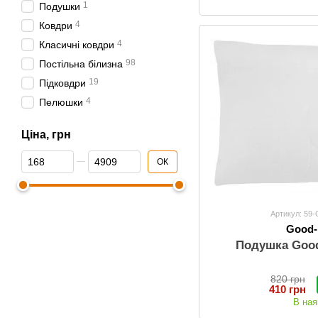
1
Подушки
4
Ковдри
4
Класичні ковдри
98
Постільна білизна
19
Підковдри
4
Пелюшки
22
Наволочки
Ціна, грн
33
Простирадла
Від Ціна, грн
До Ціна, грн
Комплекти постільної
ОК
19
білизни
Артикул: 59
Good
Подушка Goo
820 грн
410 грн
В ная