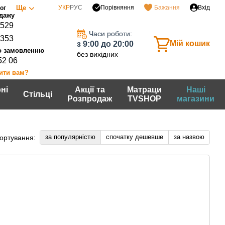
Порівняння
Ще
УКР
РУС
Бажання
Вхід
ог
0529
Часи роботи:
7353
Мій кошик
з 9:00 до 20:00
без вихідних
52 06
ити вам?
ні
Акції та
Матраци
Наші
Стільці
Розпродаж
TVSHOP
магазини
за популярністю
спочатку дешевше
за назвою
ортування: