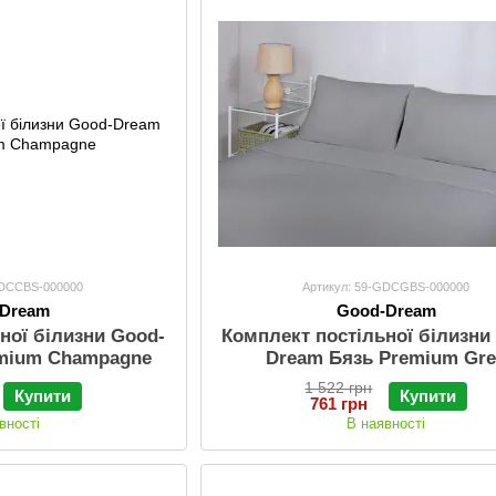
GDCCBS-000000
Артикул: 59-GDCGBS-000000
-Dream
Good-Dream
ної білизни Good-
Комплект постільної білизни
emium Champagne
Dream Бязь Premium Gr
1 522 грн
Купити
Купити
761 грн
вності
В наявності