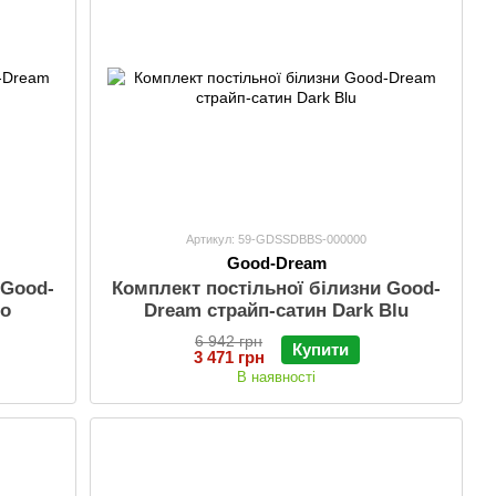
Артикул: 59-GDSSDBBS-000000
Good-Dream
 Good-
Комплект постільної білизни Good-
do
Dream страйп-сатин Dark Blu
6 942 грн
Купити
3 471 грн
В наявності