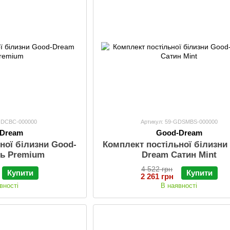
-GDCBC-000000
Артикул: 59-GDSMBS-000000
-Dream
Good-Dream
ної білизни Good-
Комплект постільної білизни
зь Premium
Dream Сатин Mint
4 522 грн
Купити
Купити
2 261 грн
вності
В наявності