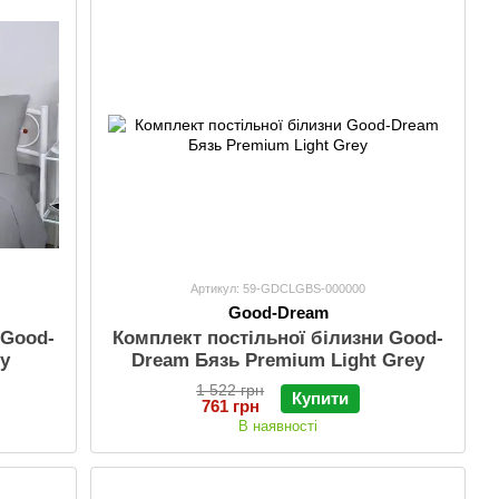
Артикул: 59-GDCLGBS-000000
Good-Dream
 Good-
Комплект постільної білизни Good-
ey
Dream Бязь Premium Light Grey
1 522 грн
Купити
761 грн
В наявності