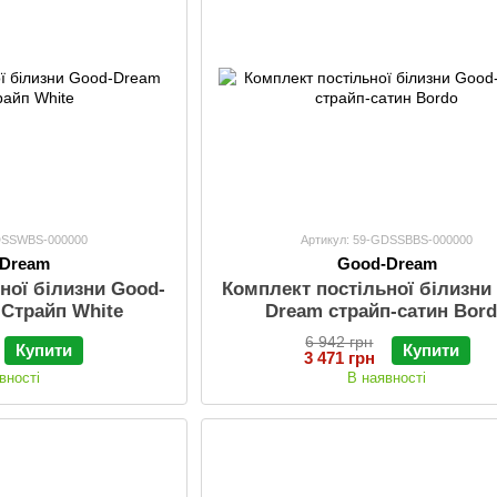
GDSSWBS-000000
Артикул: 59-GDSSBBS-000000
-Dream
Good-Dream
ної білизни Good-
Комплект постільної білизни
-Страйп White
Dream страйп-сатин Bor
6 942 грн
Купити
Купити
3 471 грн
вності
В наявності