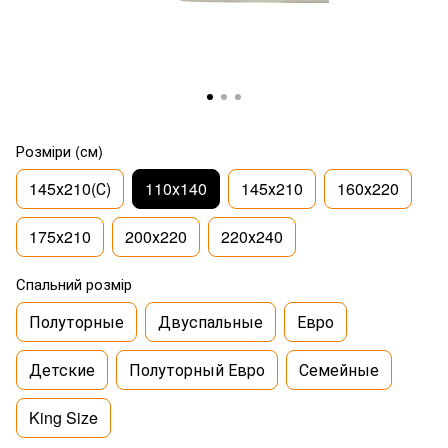
Розміри (см)
145х210(С)
110х140
145х210
160х220
175х210
200х220
220х240
Спальний розмір
Полуторные
Двуспальные
Евро
Детские
Полуторный Евро
Семейные
King Size