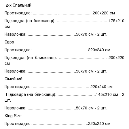
2-х Спальний
Простирадло: ..................... ... ........................ .200х220 см
Підковдра (на блискавці): ....................................... ... 175х210
см
Наволочка: ....................................... ..50х70 см - 2 шт.
Євро
Простирадло: ............................................. ..220х240 см
Підковдра (на блискавці): ....................................... ..200х220
см
Наволочка: ....................................... ..50х70 см - 2 шт.
Сімейний
Простирадло: ............................................. ... 220х240 см
Підковдра (на блискавці): .............................. ..145х210 см - 2
шт.
Наволочка: ....................................... ..50х70 см - 2 шт.
King Size
Простирадло: ............................................. ..220х240 см