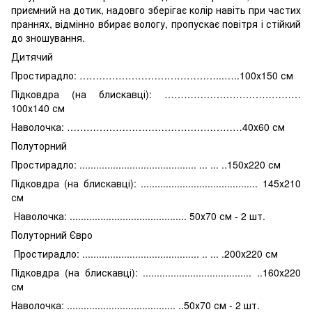
приємний на дотик, надовго зберігає колір навіть при частих
праннях, відмінно вбирає вологу, пропускає повітря і стійкий
до зношування.
Дитячий
Простирадло: ……………………………………...…..100х150 см
Підковдра (на блискавці): ……………………………………
100х140 см
Наволочка: ………………………………………………40х60 см
Полуторний
Простирадло: .......................................... ... ... ..150х220 см
Підковдра (на блискавці): .......................................... 145х210
см
Наволочка: .......................................... 50х70 см - 2 шт.
Полуторний Євро
Простирадло: .......................................... .. ... .200х220 см
Підковдра (на блискавці): ....................................... ..160х220
см
Наволочка: ....................................... ..50х70 см - 2 шт.