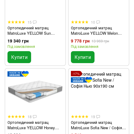
15
10
Ортопедичний матрац
Ортопедичний матрац
MatroLuxe YELLOW Sun
MatroLuxe YELLOW Melon
90х190 см
90х190 см
19 340 грн
9 778 грн
13 969 грн
Під замовлення
Під замовлення
Купити
Купити
-17%
18
19
Ортопедичний матрац
Ортопедичний матрац
MatroLuxe YELLOW Honey
MatroLuxe Sofia New / Софія
90х190 см
Нью 90х190 см