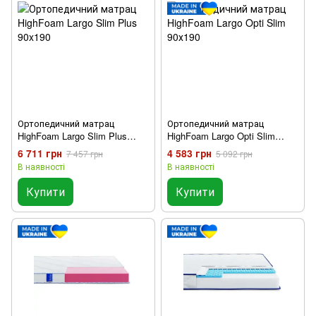
Ортопедичний матрац
Ортопедичний матрац
HighFoam Largo Slim Plus
HighFoam Largo Opti Slim
90x190
90х190
6 711 грн
4 583 грн
7 457 грн
5 092 грн
В наявності
В наявності
Купити
Купити