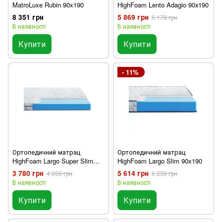
MatroLuxe Rubin 90x190
HighFoam Lento Adagio 90х190
8 351 грн
5 869 грн
6 178 грн
В наявності
В наявності
Купити
Купити
- 11%
Ортопедичний матрац
Ортопедичний матрац
HighFoam Largo Super Slim
HighFoam Largo Slim 90x190
90x190
3 780 грн
5 614 грн
4 200 грн
6 238 грн
В наявності
В наявності
Купити
Купити