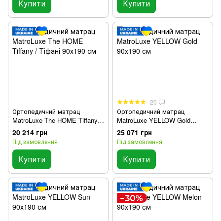
Купити
Купити
20
Ортопедичний матрац
Ортопедичний матрац
MatroLuxe The HOME Tiffany /
MatroLuxe YELLOW Gold
Тіфані 90х190 см
90х190 см
20 214 грн
25 071 грн
Під замовлення
Під замовлення
Купити
Купити