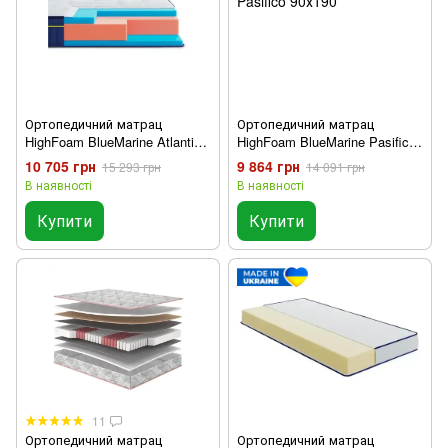
Ортопедичний матрац
Ортопедичний матрац
HighFoam BlueMarine Atlantico
HighFoam BlueMarine Pasifico
90х190
90х190
10 705 грн
9 864 грн
15 293 грн
14 091 грн
В наявності
В наявності
Купити
Купити
11
Ортопедичний матрац
Ортопедичний матрац