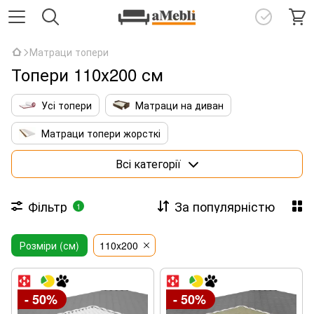
Матраци топери
Топери 110х200 см
Усі топери
Матраци на диван
Матраци топери жорсткі
Матраци топери з кокосовою койрою
Всі категорії
Тонкі латексні топери
Фільтр
За популярністю
1
Матраци топери 140х190
Розміри (см)
Матраци топери 160х190
110x200
Матраци топери 160х200
- 50%
- 50%
Матраци топери 180х200