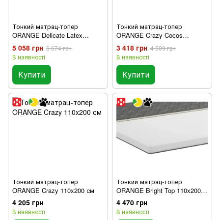
Тонкий матрац-топер
Тонкий матрац-топер
ORANGE Delicate Latex
ORANGE Crazy Cocos
110x200 см
110x200 см
5 058 грн
3 418 грн
6 674 грн
4 509 грн
В наявності
В наявності
Купити
Купити
Тонкий матрац-топер
Тонкий матрац-топер
ORANGE Crazy 110x200 см
ORANGE Bright Top 110x200
см
4 205 грн
4 470 грн
В наявності
В наявності