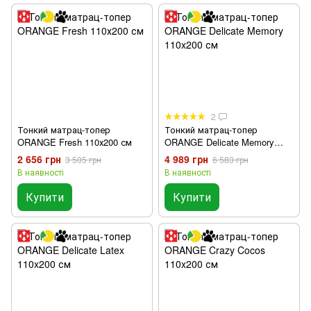
2
Тонкий матрац-топер
Тонкий матрац-топер
ORANGE Fresh 110х200 см
ORANGE Delicate Memory
110x200 см
2 656 грн
4 989 грн
3 505 грн
6 583 грн
В наявності
В наявності
Купити
Купити