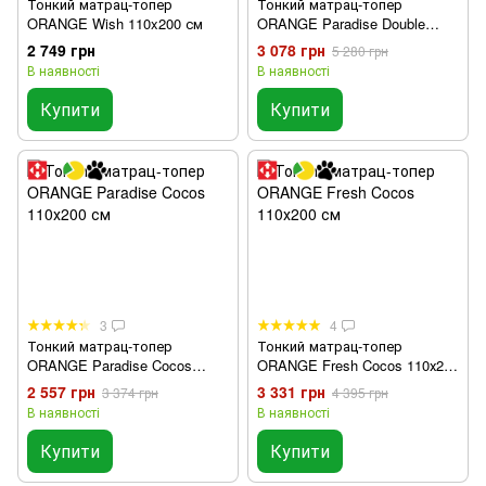
Тонкий матрац-топер
Тонкий матрац-топер
ORANGE Wish 110x200 см
ORANGE Paradise Double
110х200 см
2 749 грн
3 078 грн
5 280 грн
В наявності
В наявності
Купити
Купити
3
4
Тонкий матрац-топер
Тонкий матрац-топер
ORANGE Paradise Cocos
ORANGE Fresh Cocos 110х200
110х200 см
см
2 557 грн
3 331 грн
3 374 грн
4 395 грн
В наявності
В наявності
Купити
Купити