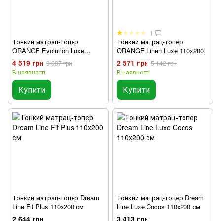
1
Тонкий матрац-топер
Тонкий матрац-топер
ORANGE Evolution Luxe
ORANGE Linen Luxe 110x200
Cocos 110x200 см
4 519 грн
2 571 грн
9 037 грн
5 142 грн
В наявності
В наявності
Купити
Купити
Тонкий матрац-топер Dream
Тонкий матрац-топер Dream
Line Fit Plus 110х200 см
Line Luxe Cocos 110х200 см
2 644 грн
3 413 грн