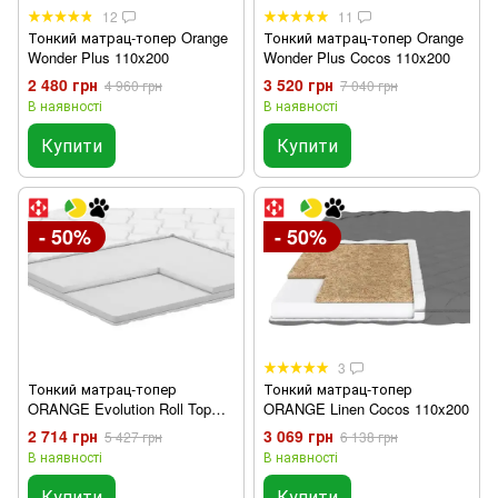
12
11
Тонкий матрац-топер Orange
Тонкий матрац-топер Orange
Wonder Plus 110x200
Wonder Plus Cocos 110x200
2 480 грн
3 520 грн
4 960 грн
7 040 грн
В наявності
В наявності
Купити
Купити
- 50%
- 50%
3
Тонкий матрац-топер
Тонкий матрац-топер
ORANGE Evolution Roll Top
ORANGE Linen Cocos 110x200
110х200 см
2 714 грн
3 069 грн
5 427 грн
6 138 грн
В наявності
В наявності
Купити
Купити