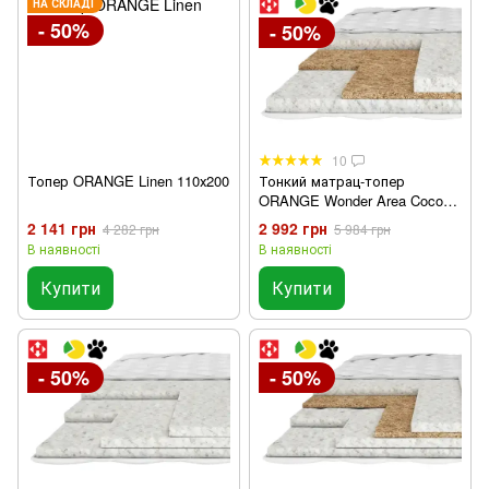
НА СКЛАДІ
- 50%
- 50%
10
Топер ORANGE Linen 110х200
Тонкий матрац-топер
ORANGE Wonder Area Cocos
110x200 см
2 141 грн
2 992 грн
4 282 грн
5 984 грн
В наявності
В наявності
Купити
Купити
- 50%
- 50%