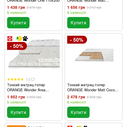
ORANGE Wonder One 110x200
ORANGE Wonder Matt
110x200
1 438 грн
1 656 грн
2 876 грн
3 312 грн
В наявності
В наявності
Купити
Купити
- 50%
- 50%
13
Тонкий матрац-топер
Тонкий матрац-топер
ORANGE Wonder Area
ORANGE Wonder Matt Cocos
110x200 см
110x200
1 952 грн
2 478 грн
3 904 грн
4 956 грн
В наявності
В наявності
Купити
Купити