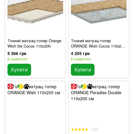
Тонкий матрац-топер Orange
Тонкий матрац-топер
Wish lite Cocos 110x200
ORANGE Wish Cocos 110х200
см
5 366 грн
4 205 грн
В наявності
В наявності
Купити
Купити
1