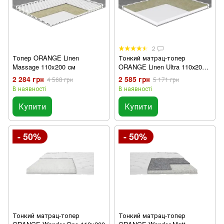
2
Топер ORANGE Linen
Тонкий матрац-топер
Massage 110x200 см
ORANGE Linen Ultra 110х200
см
2 284 грн
2 585 грн
4 568 грн
5 171 грн
В наявності
В наявності
Купити
Купити
- 50%
- 50%
Тонкий матрац-топер
Тонкий матрац-топер