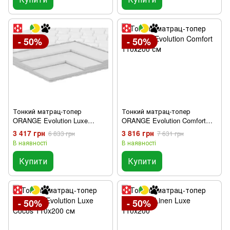
- 50%
- 50%
Тонкий матрац-топер
Тонкий матрац-топер
ORANGE Evolution Luxe
ORANGE Evolution Comfort
110х200 см
110х200 см
3 417 грн
3 816 грн
6 833 грн
7 631 грн
В наявності
В наявності
Купити
Купити
- 50%
- 50%