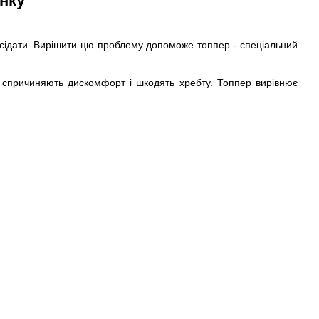
нку
осідати. Вирішити цю проблему допоможе топпер - спеціальний
 спричиняють дискомфорт і шкодять хребту. Топпер вирівнює