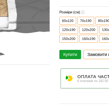
Розміри (см)
60х120
70x190
80x19
120x190
120x200
130
150x200
160x190
160
Купити
Замовити
ОПЛАТА ЧАС
6 платежів по 242.50