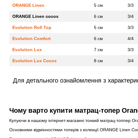
ORANGE Linen
5 см
3/3
ORANGE Linen cocos
6 см
3/4
Evolution Roll Top
5 см
3/3
Evolution Comfort
6 см
4/4
Evolution Lux
7 см
3/3
Evolution Lux Cocos
8 см
3/4
Для детального ознайомлення з характери
Чому варто купити матрац-топер Ora
Купуючи в нашому інтернет-магазині тонкий матрац-топпер Or
Основними відмінностями топерів з колекції ORANGE Linen Cocos