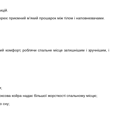
кцій.
творює приємний м'який прошарок між тілом і наповнювачами.
ий комфорт, роблячи спальне місце затишнішим і зручнішим, і
м;
ксова койра надає більшої жорсткості спальному місцю;
о сну;