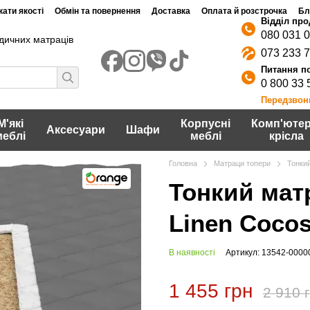
ати якості
Обмін та повернення
Доставка
Оплата й розстрочка
Бл
080 031 
дичних матраців
073 233 
0 800 33 
Передзвон
М'які
Корпусні
Комп'ютер
Аксесуари
Шафи
меблі
меблі
крісла
Головна
Матраци топери
Тонки
Тонкий мат
Linen Coco
В наявності
Артикул: 13542-0000
1 455 грн
2 910 