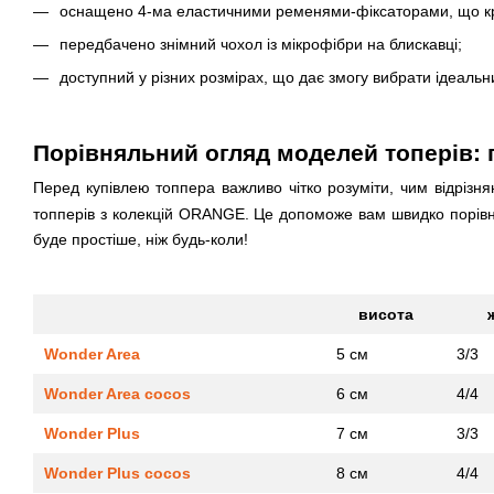
оснащено 4-ма еластичними ременями-фіксаторами, що кріп
передбачено знімний чохол із мікрофібри на блискавці;
доступний у різних розмірах, що дає змогу вибрати ідеальни
Порівняльний огляд моделей топерів:
Перед купівлею топпера важливо чітко розуміти, чим відрізня
топперів з колекцій ORANGE. Це допоможе вам швидко порів
буде простіше, ніж будь-коли!
висота
Wonder Area
5 см
3/3
Wonder Area cocos
6 см
4/4
Wonder Plus
7 см
3/3
Wonder Plus cocos
8 см
4/4