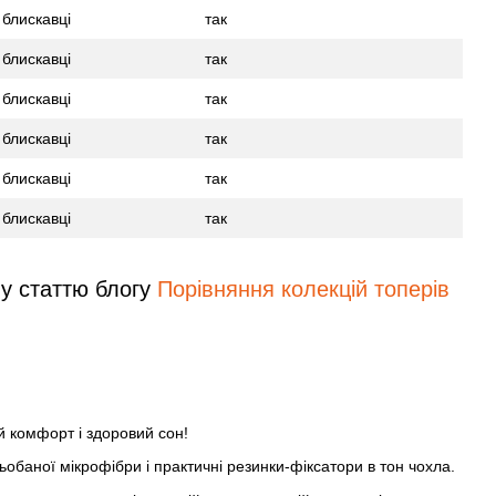
 блискавці
так
 блискавці
так
 блискавці
так
 блискавці
так
 блискавці
так
 блискавці
так
у статтю блогу
Порівняння колекцій топерів
 комфорт і здоровий сон!
ьобаної мікрофібри і практичні резинки-фіксатори в тон чохла.