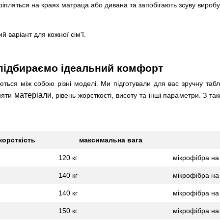
ляться на краях матраца або дивана та запобігають зсуву виробу 
й варіант для кожної сім'ї.
 підбираємо ідеальний комфорт
ються між собою різні моделі. Ми підготували для вас зручну таб
матеріали
няти
, рівень жорсткості, висоту та інші параметри. З 
жорсткість
максимальна вага
120 кг
мікрофібра на
140 кг
мікрофібра на
140 кг
мікрофібра на
150 кг
мікрофібра на