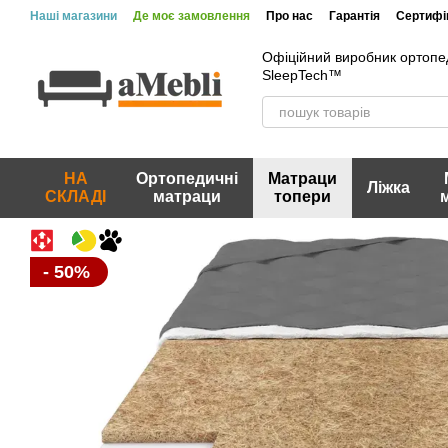
Перейти до основного контенту
Наші магазини
Де моє замовлення
Про нас
Гарантія
Сертифік
Офіційний виробник ортопе
SleepTech™
НА
Ортопедичні
Матраци
Ліжка
СКЛАДІ
матраци
топери
- 50%