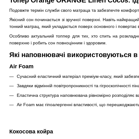
Топер Orange ORANGE Linen Cocos: і
Подовжте термін служби свого матраца та забезпечте комфор
Якісний сон починається зі зручної поверхні. Навіть найкра
тонкий матрац, який укладається поверх основного і повертає 
Особливо актуальний топпер для тих, хто спить на розклад
поверхню і робить сон повноцінним і здоровим.
Які наповнювачі використовуються в
Air Foam
Сучасний еластичний матеріал преміум-класу, який забезп
Завдяки відмінній повітропроникності та гігроскопічності пі
Еластична структура наповнювача рівномірно розподіляє в
Air Foam має гіпоалергенні властивості, що перешкоджають 
Кокосова койра