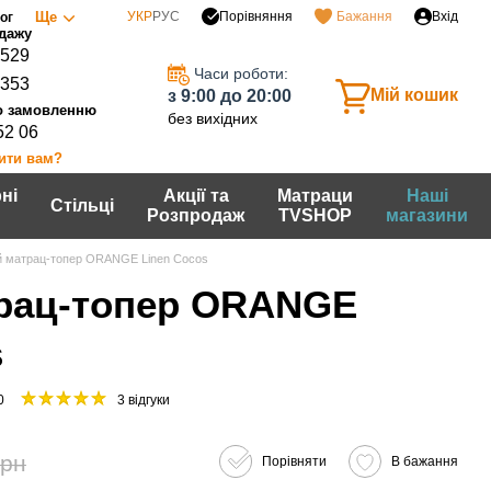
Порівняння
Ще
УКР
РУС
Бажання
Вхід
ог
0529
Часи роботи:
7353
Мій кошик
з 9:00 до 20:00
без вихідних
52 06
ити вам?
ні
Акції та
Матраци
Наші
Стільці
Розпродаж
TVSHOP
магазини
й матрац-топер ORANGE Linen Cocos
рац-топер ORANGE
s
0
3 відгуки
грн
Порівняти
В бажання