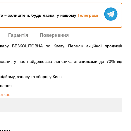
га – залиште її, будь ласка, у нашому
Телеграмі
Гарантія
Повернення
овару БЕЗКОШТОВНА по Києву. Перелік акційної продукції
ошти, у нас найдешевша логістика зі знижками до 70% від
.
ідйому, заносу та зборці у Києві.
рнення.
ртість