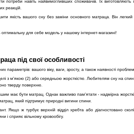
 потреби навіть найвимогливіших споживачів. Їх виготовляють із
их реакцій.
ти якість вашого сну без заміни основного матраца. Він легкий і
ь оптимальну для себе модель у нашому інтернет-магазині!
раца під свої особливості
их параметрів: вашого віку, ваги, зросту, а також наявності проблем
делі з м'якою (2) або середньою жорсткістю. Любителям сну на спині
ірно тверду поверхню.
ішим має бути матрац. Однак важливо пам'ятати - надмірна жорсткіс
матрац, який підтримує природні вигини спини.
нт. Якщо ж турбує верхній відділ хребта або діагностовано ско
ни і сприяє вільному кровообігу.