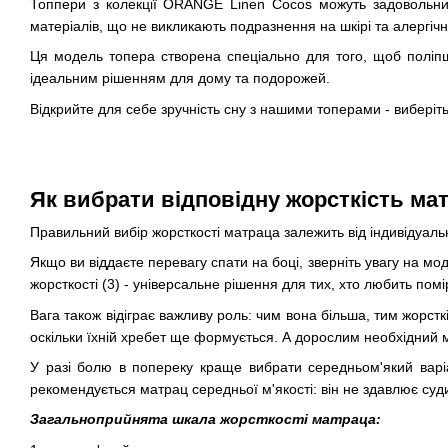
Топпери з колекції ORANGE Linen Cocos можуть задовольнити
матеріалів, що не викликають подразнення на шкірі та алергічн
Ця модель топера створена спеціально для того, щоб поліпши
ідеальним рішенням для дому та подорожей.
Відкрийте для себе зручність сну з нашими топерами - виберіт
Як вибрати відповідну жорсткість мат
Правильний вибір жорсткості матраца залежить від індивідуальн
Якщо ви віддаєте перевагу спати на боці, зверніть увагу на мо
жорсткості (3) - універсальне рішення для тих, хто любить пом
Вага також відіграє важливу роль: чим вона більша, тим жорстк
оскільки їхній хребет ще формується. А дорослим необхідний 
У разі болю в попереку краще вибрати середньом'який варіа
рекомендується матрац середньої м'якості: він не здавлює суди
Загальноприйнята шкала жорсткості матраца: