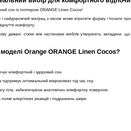
деальний вибір для комфортного відпочи
тний сон із топпером ORANGE Linen Cocos!
щий і найдорожчий матрац з часом може втратити форму і почати пр
відчуття комфорту.
ному дивані: стики між частинами меблів утворюють западини, що
 моделі Orange ORANGE Linen Cocos?
ечує комфортний і здоровий сон.
на підтримує оптимальний мікроклімат під час сну.
агу тіла, забезпечуючи анатомічно комфортну поверхню.
появі алергічних реакцій і подразнень шкіри.