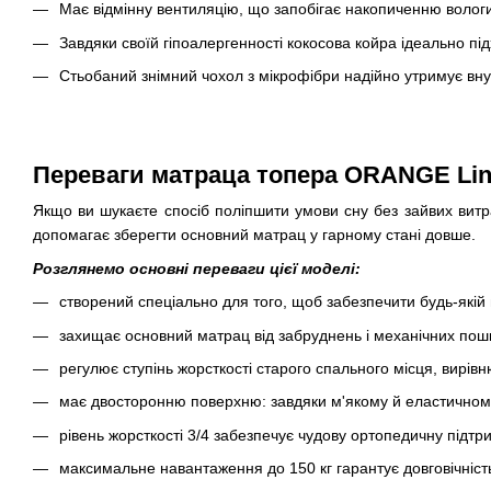
Має відмінну вентиляцію, що запобігає накопиченню вологи і
Завдяки своїй гіпоалергенності кокосова койра ідеально пі
Стьобаний знімний чохол з мікрофібри надійно утримує вну
Переваги матраца топера ORANGE Lin
Якщо ви шукаєте спосіб поліпшити умови сну без зайвих витр
допомагає зберегти основний матрац у гарному стані довше.
Розглянемо основні переваги цієї моделі:
створений спеціально для того, щоб забезпечити будь-якій
захищає основний матрац від забруднень і механічних пош
регулює ступінь жорсткості старого спального місця, вирі
має двосторонню поверхню: завдяки м'якому й еластичному
рівень жорсткості 3/4 забезпечує чудову ортопедичну підтр
максимальне навантаження до 150 кг гарантує довговічність