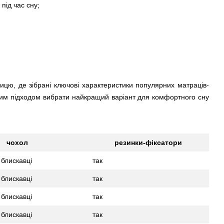
під час сну;
лицю, де зібрані ключові характеристики популярних матраців-
таким підходом вибрати найкращий варіант для комфортного сну
чохол
резинки-фіксатори
 блискавці
так
 блискавці
так
 блискавці
так
 блискавці
так