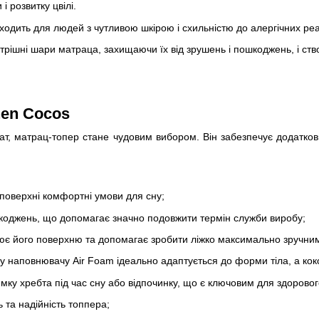
 розвитку цвілі.
дходить для людей з чутливою шкірою і схильністю до алергічних реа
трішні шари матраца, захищаючи їх від зрушень і пошкоджень, і с
en Cocos
ат, матрац-топер стане чудовим вибором. Він забезпечує додатков
 поверхні комфортні умови для сну;
коджень, що допомагає значно подовжити термін служби виробу;
внює його поверхню та допомагає зробити ліжко максимально зручни
 наповнювачу Air Foam ідеально адаптується до форми тіла, а коко
имку хребта під час сну або відпочинку, що є ключовим для здоровог
 та надійність топпера;