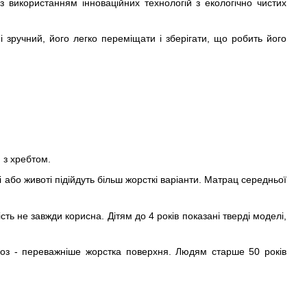
 використанням інноваційних технологій з екологічно чистих
 зручний, його легко переміщати і зберігати, що робить його
 з хребтом.
 або животі підійдуть більш жорсткі варіанти. Матрац середньої
ть не завжди корисна. Дітям до 4 років показані тверді моделі,
ліоз - переважніше жорстка поверхня. Людям старше 50 років