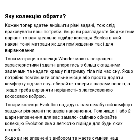
Яку колекцію обрати?
Кожен топер здатен вирішити різні задачі, тож слід
враховувати ваші потреби. Якщо ви розглядаєте бюджетний
варіант то вам ідеально підійде колекція Bionica в якій
наявні тонкі матраци як для пом’якшення так і для
вирівнювання.
Тонкі матраци з колекції Wonder мають покращені
характеристики і здатні впоратись з більш складними
задачами та надати кращу підтримку тіла під час сну. Якщо
потрібно пом’якшити спальне місце або просто додати
комфорту під час сну- обирайте топери з шарами повсті, а
якщо треба вирівняти нерівності- з латексованою
кокосовою койрою.
Товари колекції Evolution нададуть вам незабутній комфорт
завдяки різноманіттю шарів наповнення. Тож якщо 1 або 2
шари наповнення для вас замало- сміливо обирайте
колекцію Evolution яка з легкістю підійде для будь-яких
потреб.
Якщо ви не впевнені з вибором та маєте сумніви наш