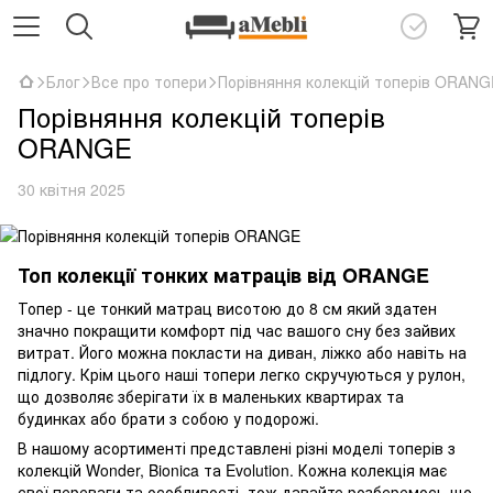
Блог
Все про топери
Порівняння колекцій топерів ORANG
Порівняння колекцій топерів
ORANGE
30 квітня 2025
Топ колекції тонких матраців від ORANGE
Топер - це тонкий матрац висотою до 8 см який здатен
значно покращити комфорт під час вашого сну без зайвих
витрат. Його можна покласти на диван, ліжко або навіть на
підлогу. Крім цього наші топери легко скручуються у рулон,
що дозволяє зберігати їх в маленьких квартирах та
будинках або брати з собою у подорожі.
В нашому асортименті представлені різні моделі топерів з
колекцій Wonder, Bionica та Evolution. Кожна колекція має
свої переваги та особливості, тож давайте розберемось що