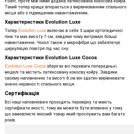
Foam, проте між ними додана латексована кокосова койра.
Такий топер краще впорається з вирівнюванням спального
місця або з підвищеним навантаженням.
Характеристики Evolution Luxe
Топер
Evolution Luxe
включає в себе 3 шари ортопедичної
піни та має висоту 7 см, завдяки чому витримує більші
навантаження. Чохол також з мікрофібри що забезпечує
циркуляцію повітря під час сну.
Характеристики Evolution Luxe Cocos
Evolution Luxe Cocos
зберігає всі переваги попередньої
моделі та містить латексовану кокосву койру. Завдяки
своєму наповненню та висоті 8 см він здатен вирівнювати
значні нерівності спального місця.
Сертифікація
Всі наші наповнювачі проходять перевірку та мають
сертифікати якості, тому ви можете бути впевнені у тому
що замовляєте якісний товар який прослужить вам багато
років.