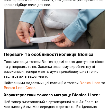
краще підійде саме для вас.
Переваги та особливості колекції Bionica
Тонкі матраци-топери Bionica відомі своєю доступною ціною
та універсальністю. Завдяки власному виробництву ці
високоякісні топери мають дуже привабливу ціну і точно
заслуговують вашої уваги.
Найкращими моделями цієї колекції є топери
Bionica Linen
та
Bionica Linen Cocos
.
Характеристики тонкого матрацу Bionica Linen:
Цей топер виготовлений з ортопедичної піни Air Foam та
має висоту 5 см. Має середню жорсткість. Він ідеально