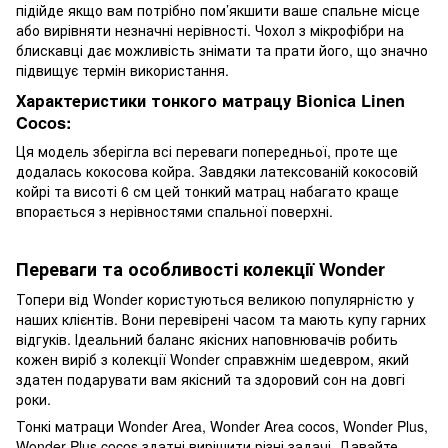
підійде якщо вам потрібно пом’якшити ваше спальне місце
або вирівняти незначні нерівності. Чохол з мікрофібри на
блискавці дає можливість знімати та прати його, що значно
підвищує термін використання.
Характеристики тонкого матрацу Bionica Linen
Cocos:
Ця модель зберігла всі переваги попередньої, проте ще
додалась кокосова койра. Завдяки латексованій кокосовій
койрі та висоті 6 см цей тонкий матрац набагато краще
впорається з нерівностями спальної поверхні.
Переваги та особливості колекції Wonder
Топери від Wonder користуються великою популярністю у
наших клієнтів. Вони перевірені часом та мають купу гарних
відгуків. Ідеальний баланс якісних наповнювачів робить
кожен виріб з колекції Wonder справжнім шедевром, який
здатен подарувати вам якісний та здоровий сон на довгі
роки.
Тонкі матраци Wonder Area, Wonder Area cocos, Wonder Plus,
Wonder Plus cocos здатні вирішити різні задачі. Давайте