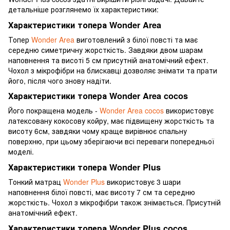
детальніше розглянемо їх характеристики:
Характеристики топера Wonder Area
Топер
Wonder Area
виготовлений з білої повсті та має
середню симетричну жорсткість. Завдяки двом шарам
наповнення та висоті 5 см присутній анатомічний ефект.
Чохол з мікрофібри на блискавці дозволяє знімати та прати
його, після чого знову надіти.
Характеристики топера Wonder Area cocos
Його покращена модель -
Wonder Area cocos
використовує
латексовану кокосову койру, має підвищену жорсткість та
висоту 6см, завдяки чому краще вирівнює спальну
поверхню, при цьому зберігаючи всі переваги попередньої
моделі.
Характеристики топера Wonder Plus
Тонкий матрац
Wonder Plus
використовує 3 шари
наповнення білої повсті, має висоту 7 см та середню
жорсткість. Чохол з мікрофібри також знімається. Присутній
анатомічний ефект.
Характеристики топера Wonder Plus cocos