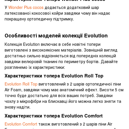
У
Wonder Plus cocos
додається додатковий шар
латексованої кокосової койри завдяки чому він надає
покращену ортопедичну підтримку.
Особливості моделей колекції Evolution
Колекція Evolution включає в себе новітні топери
виготовлені з високоякісних матеріалів. Зовнішній вигляд
достатньо сильно відрізняється від попередніх колекцій
завдяки велюровій тканині по периметру бортів. Давайте
розглянемо їх характеристики:
Характеристики топера Evolution Roll Top
Evolution Roll Top
виготовлений з 2 шарів ортопедичної піни
Air Foam, завдяки чому має анатомічний ефект. Висоти 5 см
точно буде достатьно для всіх ваших потреб. Завдяки
чохлу з мікрофібри на блискавці його можна легко зняти та
знову надіти.
Характеристики топера Evolution Comfort
Evolution Comfort
також виготовлений з 2 шарів піни Air