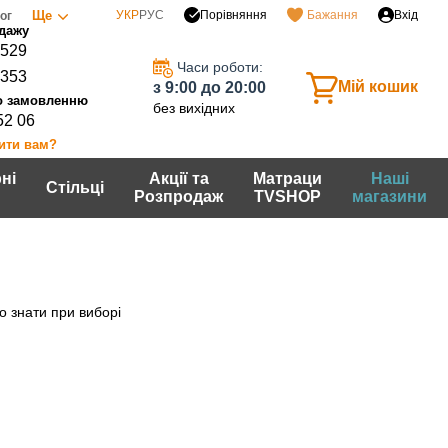
Порівняння
Ще
УКР
РУС
Бажання
Вхід
ог
0529
Часи роботи:
7353
Мій кошик
з 9:00 до 20:00
без вихідних
52 06
ити вам?
ні
Акції та
Матраци
Наші
Стільці
Розпродаж
TVSHOP
магазини