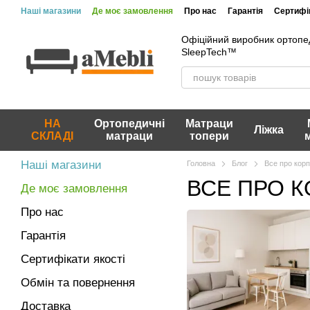
Перейти до основного контенту
Наші магазини
Де моє замовлення
Про нас
Гарантія
Сертифік
Офіційний виробник ортопе
SleepTech™
НА
Ортопедичні
Матраци
Ліжка
СКЛАДІ
матраци
топери
Наші магазини
Головна
Блог
Все про корп
ВСЕ ПРО К
Де моє замовлення
Про нас
Гарантія
Сертифікати якості
Обмін та повернення
Доставка