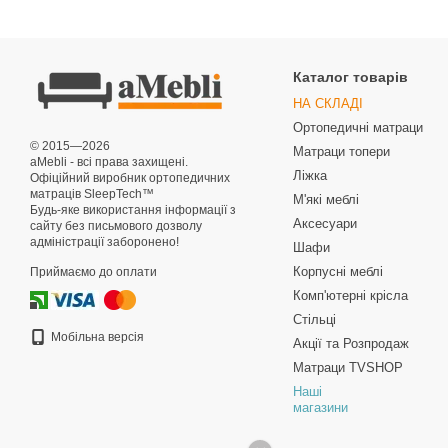
Каталог товарів
НА СКЛАДІ
Ортопедичні матраци
© 2015—2026
Матраци топери
aMebli - всі права захищені.
Ліжка
Офіційний виробник ортопедичних
матраців SleepTech™
М'які меблі
Будь-яке використання інформації з
Аксесуари
сайту без письмового дозволу
адміністрації заборонено!
Шафи
Корпусні меблі
Приймаємо до оплати
Комп'ютерні крісла
Стільці
Мобільна версія
Акції та Розпродаж
Матраци TVSHOP
Наші
магазини