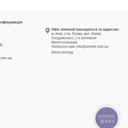
 інформація
9
Офіс компанії знаходиться за адресою:
м. Київ, ст.м. Лісова, вул. Якова
3
Гніздовського, 1-а (колишня
Магнітогорська)
06
Написати нам:
info@amebli.com.ua
Мапа проїзду
.com.ua
КНОПКА
ЗВ'ЯЗКУ