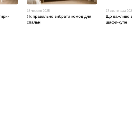
15 червня 2025
17 листопада 20
тири-
Як правильно вибрати комод для
Що важливо з
спальні
шафи-купе