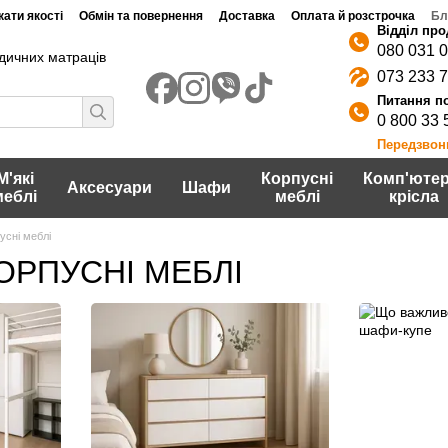
ати якості
Обмін та повернення
Доставка
Оплата й розстрочка
Бл
080 031 
дичних матраців
073 233 
0 800 33 
Передзвон
М'які
Корпусні
Комп'ютер
Аксесуари
Шафи
меблі
меблі
крісла
усні меблі
ОРПУСНІ МЕБЛІ