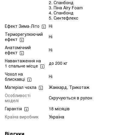
2. Спанбонд
3. Піна Airy Foam
4. Спанбонд
5. Синтефлекс
Ефект Зима-Літо
Ні
Терморегулюючий
Ні
ефект
Анатомічний
Ні
ефект
Навантаження на
до 200 кг
1 спальне місце
Чохол на
Ні
блискавці
Матеріал чохла
Жаккард, Трикотаж
Особливості
Скручуються в рулон
моделі
Гарантія
18 місяців
Країна виробник
Україна
Відгуки