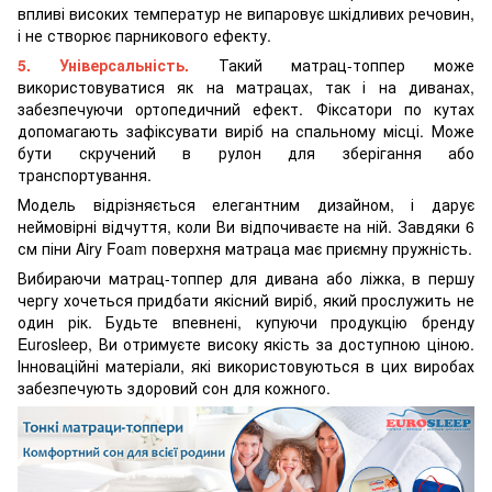
впливі високих температур не випаровує шкідливих речовин,
і не створює парникового ефекту.
5. Універсальність.
Такий матрац-топпер може
використовуватися як на матрацах, так і на диванах,
забезпечуючи ортопедичний ефект. Фіксатори по кутах
допомагають зафіксувати виріб на спальному місці. Може
бути скручений в рулон для зберігання або
транспортування.
Модель відрізняється елегантним дизайном, і дарує
неймовірні відчуття, коли Ви відпочиваєте на ній. Завдяки 6
см піни Airy Foam поверхня матраца має приємну пружність.
Вибираючи матрац-топпер для дивана або ліжка, в першу
чергу хочеться придбати якісний виріб, який прослужить не
один рік. Будьте впевнені, купуючи продукцію бренду
Eurosleep, Ви отримуєте високу якість за доступною ціною.
Інноваційні матеріали, які використовуються в цих виробах
забезпечують здоровий сон для кожного.