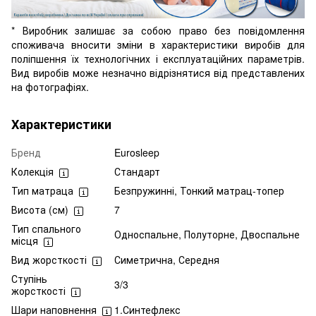
* Виробник залишає за собою право без повідомлення
споживача вносити зміни в характеристики виробів для
поліпшення їх технологічних і експлуатаційних параметрів.
Вид виробів може незначно відрізнятися від представлених
на фотографіях.
Характеристики
Бренд
Eurosleep
Колекція
Стандарт
Тип матраца
Безпружинні, Тонкий матрац-топер
Висота (см)
7
Тип спального
Односпальне, Полуторне, Двоспальне
місця
Вид жорсткості
Симетрична, Середня
Ступінь
3/3
жорсткості
Шари наповнення
1.Синтефлекс