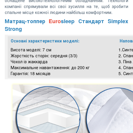
оснащене високотехнологічним обладнанням. Технологи
компанії спрямували всі свої зусилля на те, щоб зробити
спальне місце кожної людини найбільш комфортним.
Матрац-топпер
Euro
sleep Стандарт Simplex
Strong
Основні характеристики моделі:
Напов
Висота моделі: 7 см
1.Синт
Жорсткість сторін: середня (3/3)
2. Спа
Чохол із жаккарда
3. Піна
Максимальне навантаження: до 200 кг
4. Спа
Гарантія: 18 місяців
5. Син