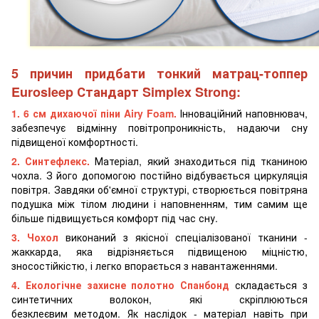
5 причин придбати тонкий матрац-топпер
Eurosleep Стандарт Simplex Strong:
1. 6 см дихаючої
піни Airy Foam.
Інноваційний наповнювач,
забезпечує відмінну повітропроникність, надаючи сну
підвищеної комфортності.
2. Синтефлекс.
Матеріал, який знаходиться під тканиною
чохла. З його допомогою постійно відбувається циркуляція
повітря. Завдяки об'ємної структурі, створюється повітряна
подушка між тілом людини і наповненням, тим самим ще
більше підвищується комфорт під час сну.
3. Чохол
виконаний з якісної спеціалізованої тканини -
жаккарда, яка відрізняється підвищеною міцністю,
зносостійкістю, і легко впорається з навантаженнями.
4. Екологічне захисне полотно Спанбонд
складається з
синтетичних волокон, які скріплюються
безклеєвим методом. Як наслідок - матеріал навіть при