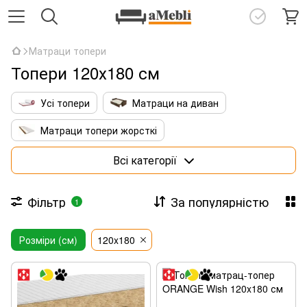
Матраци топери
Топери 120х180 см
Усі топери
Матраци на диван
Матраци топери жорсткі
Матраци топери з кокосовою койрою
Всі категорії
Тонкі латексні топери
Фільтр
За популярністю
1
Матраци топери 140х190
Розміри (см)
Матраци топери 160х190
120x180
Матраци топери 160х200
Матраци топери 180х200