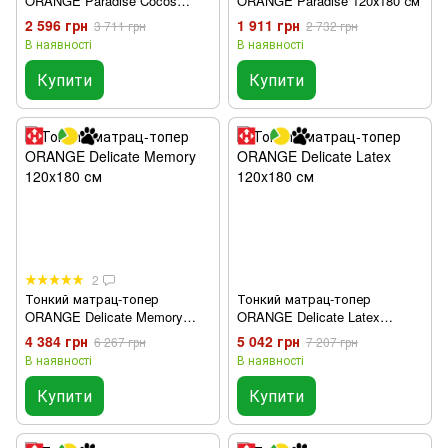
ORANGE Paradise Cocos
ORANGE Paradise 120х180 см
120х180 см
2 596 грн
1 911 грн
3 711 грн
2 732 грн
В наявності
В наявності
Купити
Купити
2
Тонкий матрац-топер
Тонкий матрац-топер
ORANGE Delicate Memory
ORANGE Delicate Latex
120x180 см
120x180 см
4 384 грн
5 042 грн
6 267 грн
7 207 грн
В наявності
В наявності
Купити
Купити