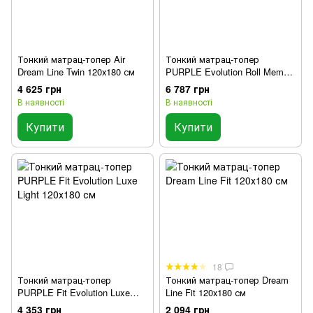
Тонкий матрац-топер Air
Тонкий матрац-топер
Dream Line Twin 120х180 см
PURPLE Evolution Roll Memo
120x180 см
4 625 грн
6 787 грн
В наявності
В наявності
Купити
Купити
18
Тонкий матрац-топер
Тонкий матрац-топер Dream
PURPLE Fit Evolution Luxe
Line Fit 120х180 см
Light 120х180 см
4 353 грн
2 094 грн